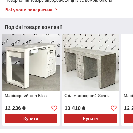
Повернення товару впродовж 14 днів за домовленістю
Всі умови повернення
Подібні товари компанії
Манікюрний стіл Bliss
Стіл манікюрний Scania
Мані
12 236
13 410
12 
₴
₴
Купити
Купити