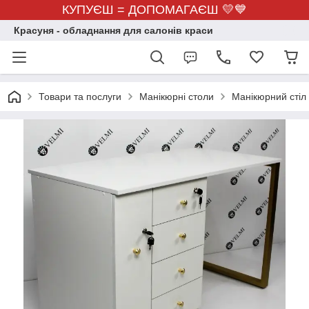
КУПУЄШ = ДОПОМАГАЄШ 💛💙
Красуня - обладнання для салонів краси
Товари та послуги
Манікюрні столи
Манікюрний стіл