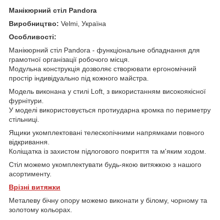
Манікюрний стіл Pandora
Виробництво:
Velmi, Україна
Особливості:
Манікюрний стіл Pandora - функціональне обладнання для
грамотної організації робочого місця.
Модульна конструкція дозволяє створювати ергономічний
простір індивідуально під кожного майстра.
Модель виконана у стилі Loft, з використанням високоякісної
фурнітури.
У моделі використовується протиударна кромка по периметру
стільниці.
Ящики укомплектовані телескопічними напрямками повного
відкривання.
Коліщатка із захистом підлогового покриття та м'яким ходом.
Стіл можемо укомплектувати будь-якою витяжкою з нашого
асортименту.
Врізні витяжки
Металеву бічну опору можемо виконати у білому, чорному та
золотому кольорах.