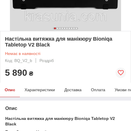
Настільна витяжка для манікюру Bioniqa
Tabletop V2 Black
Немає в наявності
Код: BQ_V2_b
Роздріб
5 890
₴
Опис
Характеристики
Доставка
Оплата
Умови п
Опис
Настільна витяжка для манікюру Bioniqa Tabletop V2
Black