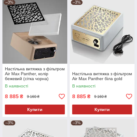
–3%
–3%
Настільна витяжка з фільтром
Air Max Panther, колір
Настільна витяжка з фільтром
бежевий (сітка чорна)
Air Max Panther біла gold
В наявності
В наявності
8 885
8 885
₴
₴
9 160 ₴
9 160 ₴
Купити
Купити
–3%
–3%