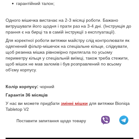
гарантійний талон;
Одного мішечка вистачає на 2-3 місяці роботи. Бажано
витрушувати його щодня і прати раз на 3-4 дні. (Інструкція до
прання є на бирці та в самій інструкції з експлуатації).
Для коректної роботи витяжки майстру слід контролювати як
одягнений фільтр-мішечок на спеціальне кільце, слідкувати,
щоб резинка мішка рівномірно прилягала по усьому
периметру кільця у спеціальній виїмці, також треба стежити,
щоб мішок не мав заломів і був розправлений по всьому
об'єму корпусу.
Колір корпусу:
чорний
Гарантія 36 місяців
У нас ви можете придбати
змінні мішки
для витяжки Bioniqa
Tabletop V2
Поставити запитання щодо товару