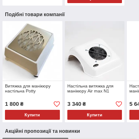
Подібні товари компанії
Витяжка для манікюру
Настільна витяжка для
Наст
настільна Potty
манікюру Air max N1
мані
1 800
3 340
5 6
₴
₴
Купити
Купити
Акційні пропозиції та новинки