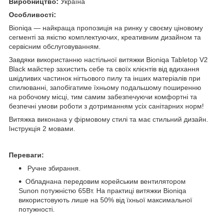
Виробництво:
Україна
Особливості:
Bioniqa — найкраща пропозиція на ринку у своєму ціновому
сегменті за якістю комплектуючих, креативним дизайном та
сервісним обслуговуванням.
Завдяки використанню настільної витяжки Bioniqa Tabletop V2
Black майстер захистить себе та своїх клієнтів від вдихання
шкідливих частинок нігтьового пилу та інших матеріалів при
спилюванні, запобігатиме їхньому подальшому поширенню
на робочому місці, тим самим забезпечуючи комфортні та
безпечні умови роботи з дотриманням усіх санітарних норм!
Витяжка виконана у фірмовому стилі та має стильний дизайн.
Інструкція 2 мовами.
Переваги:
​​​​​​
Ручне збирання.
Обладнана передовим корейським вентилятором
Sunon потужністю 65Вт. На практиці витяжки Bioniqa
використовують лише на 50% від їхньої максимальної
потужності.