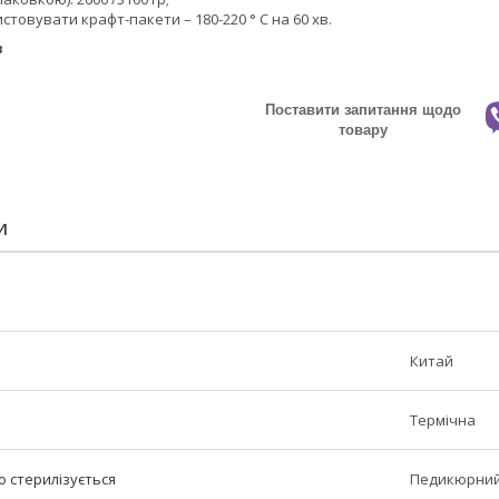
товувати крафт-пакети – 180-220 ° C на 60 хв.
в
Поставити запитання щодо
товару
И
Китай
Термічна
о стерилізується
Педикюрний,