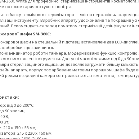
-360C White для професійної стерилізації інструментів косметолога,
м потоком гарячого сухого повітря.
ого блоку термічного стерилізатора — якісна нержавіюча жароміцна 
илізації інструменту. Виробник апарату удосконалив та покращив усі 
вний. Рекомендується перед початком стерилізації дезінфікувати ін
ожарової шафи SM-360C:
хожарової шафи на спеціальній підставці встановлені два LCD-дисплеї
 час обробки, що залишився.
почка-індикатор роботи таймера. Модернізовано функцію контролю за
якого виготовлені інструменти. Доступні часові режими: від 0 до 90 хв
міри стерилізаційного ящика, це дозволяє загружати більшу кількіст
зайн апарату, корпус пофарбовано матовим порошком, шафа буде відм
й режим всередині камери контролюється автоматично, температура
ристики:
р: від 0 до 200°C;
до 90 хвилин;
40 В;
0 Вт;
 210 х 150 х 55 мм;
затора: 215 х 230 х 160 мм;
паковкою): 2600 /3100 гр;