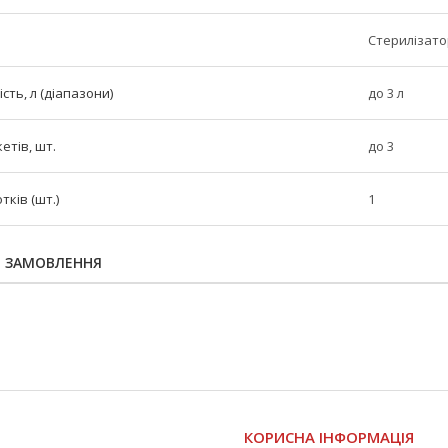
Стерилізато
сть, л (діапазони)
до 3 л
етів, шт.
до 3
тків (шт.)
1
Я ЗАМОВЛЕННЯ
І
КОРИСНА ІНФОРМАЦІЯ