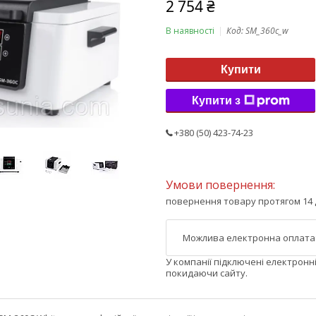
2 754 ₴
В наявності
Код:
SM_360c_w
Купити
Купити з
+380 (50) 423-74-23
повернення товару протягом 14 
У компанії підключені електронн
покидаючи сайту.