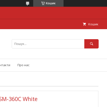
Кошик
Кошик
нтакти
Про нас
SM-360C White