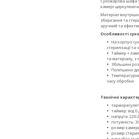
Сухожарова шафа SM
камері циркулюючи
Матеріал внутрішнь
зберігання та стер
зручний та ефекти
Особливості сух
На корпусі су
стерилізації та
Таймер + лам
та матеріалу, з 
Збільшені роз
Поліпшено ди
Температурни
часу обробки.
Технічні характе
терморегулято
таймер: від 0 
напруга: 220-2
потужність: 30
розмір камери:
розмір стерилі
вага (без /з у