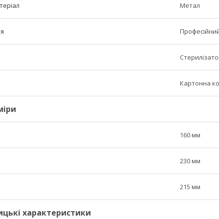
теріал
Метал
ня
Професійни
Стерилізато
Картонна к
міри
160 мм
230 мм
215 мм
ицькі характеристики