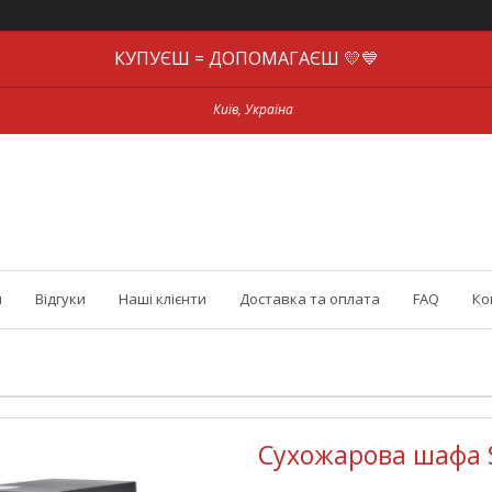
КУПУЄШ = ДОПОМАГАЄШ 💛💙
Київ, Україна
и
Відгуки
Наші клієнти
Доставка та оплата
FAQ
Ко
Cухожарова шафа 