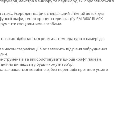
 перукаря, майстра манікюру та педикюру, які обробляються в
сталь. Усередині шафи є спеціальний знімний лоток для
функції шафи, тепер процес стерилізації у SM-360C BLACK
струменти спеціальними засобами.
, на яких відбивається реальна температура в камері для
 часом стерилізації. Час залежить від рівня забруднення
илин.
ь інструментів та використовувати ширші крафт пакети.
інно виглядати у будь-якому інтер’єрі.
 залишається незмінною, без перепадів протягом усього