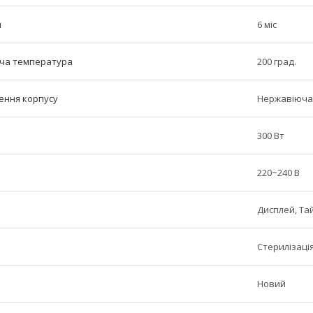
н
6 міс
ча температура
200 град.
ення корпусу
Нержавіюча
300 Вт
220~240 В
Дисплей, Та
Стерилізаці
Новий