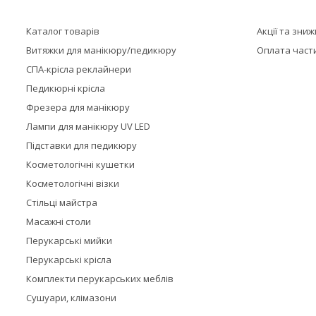
Каталог товарів
Акції та зни
Витяжки для манікюру/педикюру
Оплата част
СПА-крісла реклайнери
Педикюрні крісла
Фрезера для манікюру
Лампи для манікюру UV LED
Підставки для педикюру
Косметологічні кушетки
Косметологічні візки
Стільці майстра
Масажні столи
Перукарські мийки
Перукарські крісла
Комплекти перукарських меблів
Сушуари, клімазони