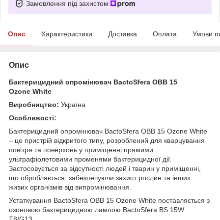
Замовлення під захистом
Опис
Характеристики
Доставка
Оплата
Умови п
Опис
Бактерицидний опромінювач BactoSfera OBB 15
Ozone White
Виробництво:
Україна
Особливості:
Бактерицидний опромінювач BactoSfera OBB 15 Ozone White
– це пристрій відкритого типу, розроблений для кварцування
повітря та поверхонь у приміщенні прямими
ультрафіолетовими променями бактерицидної дії.
Застосовується за відсутності людей і тварин у приміщенні,
що обробляється, забезпечуючи захист рослин та інших
живих організмів від випромінювання.
Устаткування BactoSfera OBB 15 Ozone White поставляється з
озоновою бактерицидною лампою BactoSfera BS 15W
T8/G13.