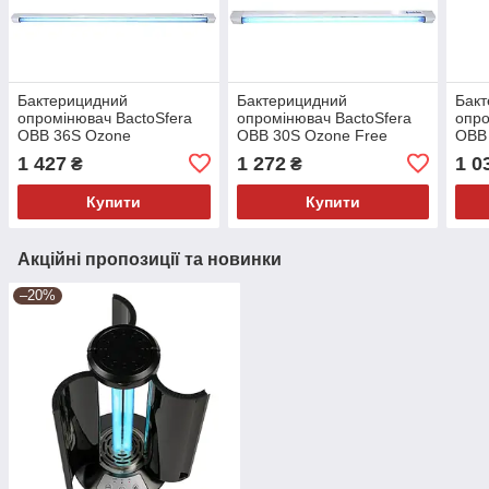
Бактерицидний
Бактерицидний
Бак
опромінювач BactoSfera
опромінювач BactoSfera
опро
OBB 36S Ozone
OBB 30S Ozone Free
OBB 
1 427
1 272
1 0
₴
₴
Купити
Купити
Акційні пропозиції та новинки
–20%