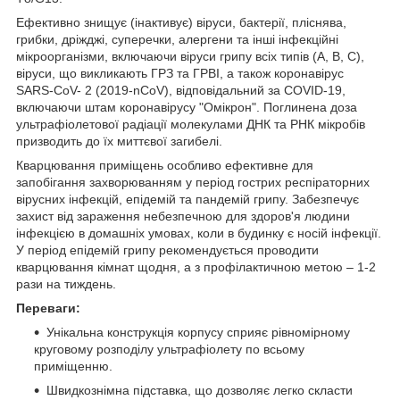
Ефективно знищує (інактивує) віруси, бактерії, пліснява,
грибки, дріжджі, суперечки, алергени та інші інфекційні
мікроорганізми, включаючи віруси грипу всіх типів (A, B, C),
віруси, що викликають ГРЗ та ГРВІ, а також коронавірус
SARS-CoV- 2 (2019-nCoV), відповідальний за COVID-19,
включаючи штам коронавірусу "Омікрон". Поглинена доза
ультрафіолетової радіації молекулами ДНК та РНК мікробів
призводить до їх миттєвої загибелі.
Кварцювання приміщень особливо ефективне для
запобігання захворюванням у період гострих респіраторних
вірусних інфекцій, епідемій та пандемій грипу. Забезпечує
захист від зараження небезпечною для здоров'я людини
інфекцією в домашніх умовах, коли в будинку є носій інфекції.
У період епідемій грипу рекомендується проводити
кварцювання кімнат щодня, а з профілактичною метою – 1-2
рази на тиждень.
Переваги:
Унікальна конструкція корпусу сприяє рівномірному
круговому розподілу ультрафіолету по всьому
приміщенню.
Швидкознімна підставка, що дозволяє легко скласти