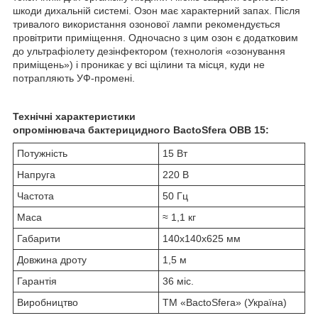
шкоди дихальній системі. Озон має характерний запах. Після
тривалого використання озонової лампи рекомендується
провітрити приміщення. Одночасно з цим озон є додатковим
до ультрафіолету дезінфектором (технологія «озонування
приміщень») і проникає у всі щілини та місця, куди не
потрапляють УФ-промені.
Технічні характеристики
опромінювача бактерицидного BactoSfera OBB 15:
Потужність
15 Вт
Напруга
220 В
Частота
50 Гц
Маса
≈ 1,1 кг
Габарити
140x140x625 мм
Довжина дроту
1,5 м
Гарантія
36 міс.
Виробництво
ТМ «BactoSfera» (Україна)