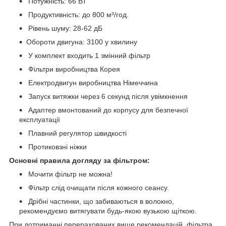
Потужність: 66 ВТ
Продуктивність: до 800 м³/год.
Рівень шуму: 28-62 дБ
Обороти двигуна: 3100 у хвилину
У комплект входить 1 змінний фільтр
Фільтри виробництва Корея
Електродвигун виробництва Німеччина
Запуск витяжки через 6 секунд після увімкнення
Адаптер вмонтований до корпусу для безпечної
експлуатації
Плавний регулятор швидкості
Протиковзні ніжки
Основні правила догляду за фільтром:
Мочити фільтр не можна!
Фільтр слід очищати після кожного сеансу.
Дрібні частинки, що забиваються в волокно,
рекомендуємо витягувати будь-якою вузькою щіткою.
При дотриманні перерахованих вище рекомендацій, фільтра