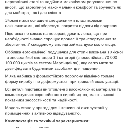
нержавіючої сталі та надійним механізмом регулювання по
висоті, що забезпечує максимальний комфорт та зручність як
для майстра, так і для клієнта.
Зйомні ніжки оснащені спеціальними пластиковими
накінечниками, які вбережуть покриття підлоги від подряпин.
Підставка не ковзає на поверхні, досить легка, що при
необхідності значно спрощує процес її транспортування та
зберігання. У складеному вигляді займає дуже мало місця.
Оббивка ергономічної подушечки для стопи виконана з якісної
та зносостійкої еко-шкіри 1-ї категорії (зносостійкість 70 000 -
100 000 циклів за тестом Мартіндейла), яку легко мити та
дезінфікувати будь-якими засобами для чищення.
М'яка набивка з формостійкого поролону відмінно тримає
форму виробу і не деформується при тривалій експлуатації.
Всі деталі підставки виготовлені з високоякісних матеріалів та
комплектуючих європейського виробництва, мають високі
показники зносостійкості та надійності.
Модель стане у пригоді для інтенсивної експлуатації у
приміщеннях з активною відвідуваністю.
Комплектація та технічні характеристики: