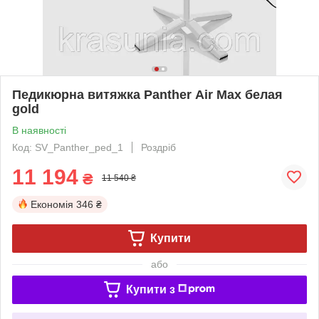
Педикюрна витяжка Panther Air Max белая
gold
В наявності
Код: SV_Panther_ped_1
Роздріб
11 194
₴
11 540 ₴
Економія
346 ₴
Купити
або
Купити з