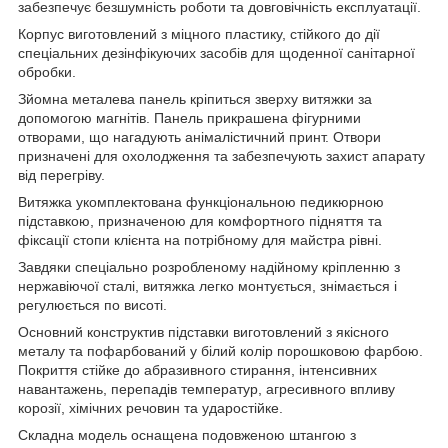
забезпечує безшумність роботи та довговічність експлуатації.
Корпус виготовлений з міцного пластику, стійкого до дії
спеціальних дезінфікуючих засобів для щоденної санітарної
обробки.
Зйомна металева панель кріпиться зверху витяжки за
допомогою магнітів. Панель прикрашена фігурними
отворами, що нагадують анімалістичний принт. Отвори
призначені для охолодження та забезпечують захист апарату
від перегріву.
Витяжка укомплектована функціональною педикюрною
підставкою, призначеною для комфортного підняття та
фіксації стопи клієнта на потрібному для майстра рівні.
Завдяки спеціально розробленому надійному кріпленню з
нержавіючої сталі, витяжка легко монтується, знімається і
регулюється по висоті.
Основний конструктив підставки виготовлений з якісного
металу та пофарбований у білий колір порошковою фарбою.
Покриття стійке до абразивного стирання, інтенсивних
навантажень, перепадів температур, агресивного впливу
корозії, хімічних речовин та ударостійке.
Складна модель оснащена подовженою штангою з