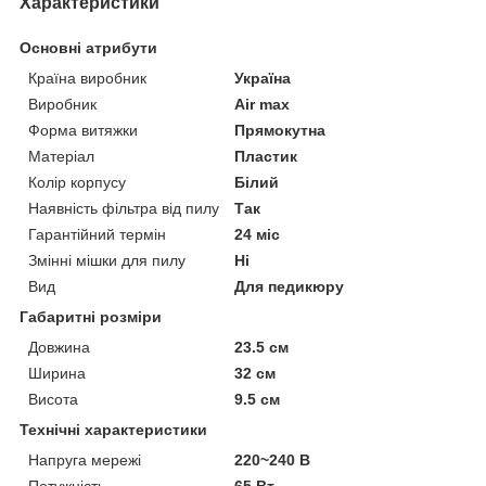
Характеристики
Основні атрибути
Країна виробник
Україна
Виробник
Air max
Форма витяжки
Прямокутна
Матеріал
Пластик
Колір корпусу
Білий
Наявність фільтра від пилу
Так
Гарантійний термін
24 міс
Змінні мішки для пилу
Ні
Вид
Для педикюру
Габаритні розміри
Довжина
23.5 см
Ширина
32 см
Висота
9.5 см
Технічні характеристики
Напруга мережі
220~240 В