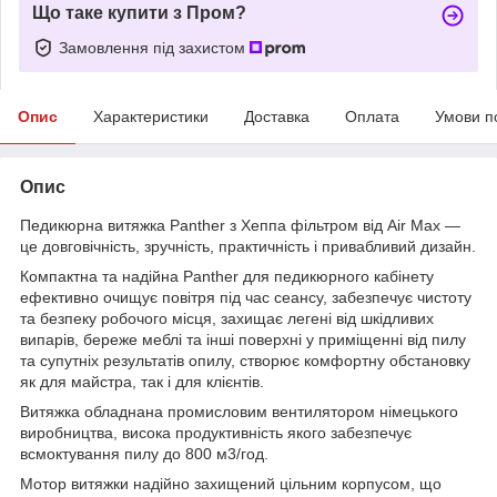
Що таке купити з Пром?
Замовлення під захистом
Опис
Характеристики
Доставка
Оплата
Умови п
Опис
Педикюрна витяжка Panther з Хеппа фільтром від Air Max —
це довговічність, зручність, практичність і привабливий дизайн.
Компактна та надійна Panther для педикюрного кабінету
ефективно очищує повітря під час сеансу, забезпечує чистоту
та безпеку робочого місця, захищає легені від шкідливих
випарів, береже меблі та інші поверхні у приміщенні від пилу
та супутніх результатів опилу, створює комфортну обстановку
як для майстра, так і для клієнтів.
Витяжка обладнана промисловим вентилятором німецького
виробництва, висока продуктивність якого забезпечує
всмоктування пилу до 800 м3/год.
Мотор витяжки надійно захищений цільним корпусом, що