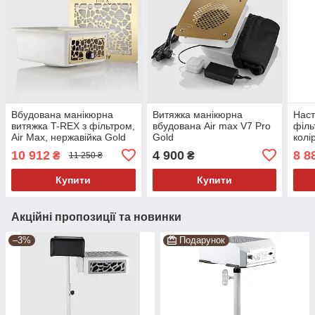
Вбудована манікюрна
Витяжка манікюрна
Наст
витяжка T-REX з фільтром,
вбудована Air max V7 Pro
філь
Air Max, нержавійка Gold
Gold
колі
чорн
10 912
4 900
8 8
₴
₴
11 250 ₴
Купити
Купити
Акційні пропозиції та новинки
–3%
Подарунок