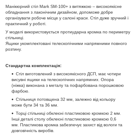
Манікюрний стіл Mark SM-100+ з витяжкою – високоякісне
обладнання з лаконічним дизайном, допоможе добре
організувати робоче місце у салоні краси. Стіл дуже зручний і
практичний у роботі.
У моделі використовується протиударна кромка по периметру
стільниці.
Ящики укомплектовані телескопічними напрямними повного
розтину.
Стандартна комплектація:
Стіл виготовлений з високоякісного ДСП, має чотири
висувні ящики на телескопічних напрямних. Опора
(ніжка) виконана з металу та пофарбована порошковою
фарбою.
Стільниця потовщена 32 мм, залежно від кольору
може бути 34 та 36 мм.
Торці стільниці обклеєні пластиковою кромкою 2 мм.
Інші деталі столу обклеєні пластиковою кромкою 0,6
мм. Пластикова кромка забезпечує захист від вологи та
довговічність виробів.