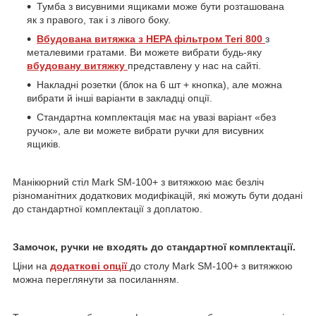
Тумба з висувними ящиками може бути розташована
як з правого, так і з лівого боку.
Вбудована витяжка
з
HEPA фільтром Teri 800
з
металевими гратами. Ви можете вибрати будь-яку
вбудовану витяжку
представлену у нас на сайті.
Накладні розетки (блок на 6 шт + кнопка), але можна
вибрати й інші варіанти в закладці опції.
Стандартна комплектація має на увазі варіант «без
ручок», але ви можете вибрати ручки для висувних
ящиків.
Манікюрний стіл Mark SM-100+ з витяжкою має безліч
різноманітних додаткових модифікацій, які можуть бути додані
до стандартної комплектації з доплатою.
Замочок, ручки не входять до стандартної комплектації.
Ціни на
додаткові опції
до столу Mark SM-100+ з витяжкою
можна переглянути за посиланням.