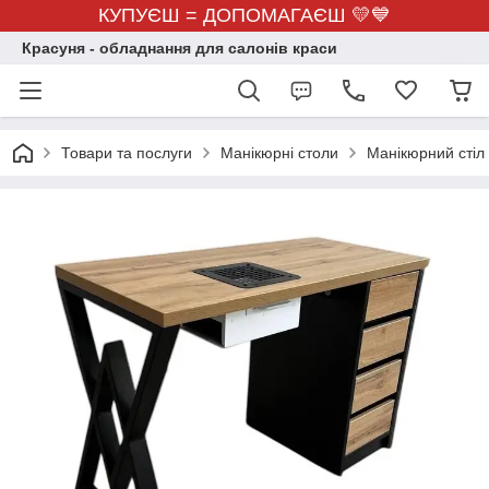
КУПУЄШ = ДОПОМАГАЄШ 💛💙
Красуня - обладнання для салонів краси
Товари та послуги
Манікюрні столи
Манікюрний стіл