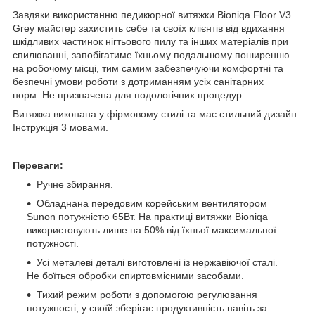
Завдяки використанню педикюрної витяжки Bioniqa Floor V3
Grey майстер захистить себе та своїх клієнтів від вдихання
шкідливих частинок нігтьового пилу та інших матеріалів при
спилюванні, запобігатиме їхньому подальшому поширенню
на робочому місці, тим самим забезпечуючи комфортні та
безпечні умови роботи з дотриманням усіх санітарних
норм. Не призначена для подологічних процедур.
Витяжка виконана у фірмовому стилі та має стильний дизайн.
Інструкція 3 мовами.
Переваги:
Ручне збирання.
Обладнана передовим корейським вентилятором
Sunon потужністю 65Вт. На практиці витяжки Bioniqa
використовують лише на 50% від їхньої максимальної
потужності.
Усі металеві деталі виготовлені із нержавіючої сталі.
Не боїться обробки спиртовмісними засобами.
Тихий режим роботи з допомогою регулювання
потужності, у своїй зберігає продуктивність навіть за