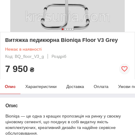
Витяжка педикюрна Bioniqa Floor V3 Grey
Немає в наявності
Код: BQ_floor_V3_g
Роздріб
7 950
₴
Опис
Характеристики
Доставка
Оплата
Умови п
Опис
Bioniqa — це одна з кращих пропозиція на ринку у своєму
ціновому сегменті, що поєднує в собі видатну якість
комплектуючих, креативний дизайн та надійне сервісне
обслуговування.