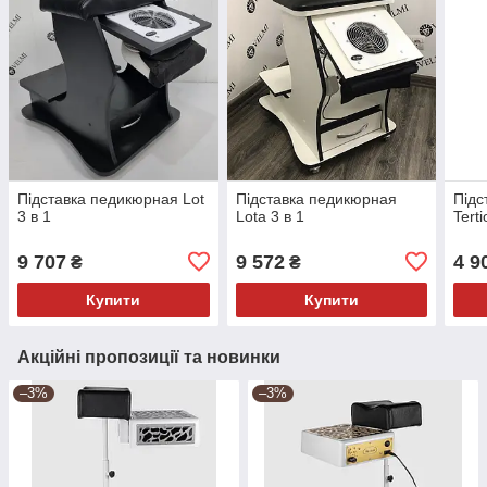
Підставка педикюрная Lot
Підставка педикюрная
Підс
3 в 1
Lota 3 в 1
Terti
9 707
9 572
4 9
₴
₴
Купити
Купити
Акційні пропозиції та новинки
–3%
–3%