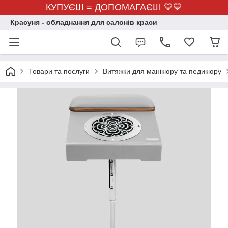
КУПУЄШ = ДОПОМАГАЄШ 💛💙
Красуня - обладнання для салонів краси
Товари та послуги
Витяжки для манікюру та педикюру