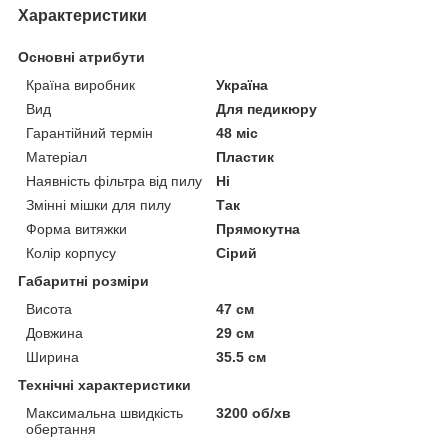
Характеристики
Основні атрибути
Країна виробник
Україна
Вид
Для педикюру
Гарантійний термін
48 міс
Матеріал
Пластик
Наявність фільтра від пилу
Ні
Змінні мішки для пилу
Так
Форма витяжки
Прямокутна
Колір корпусу
Сірий
Габаритні розміри
Висота
47 см
Довжина
29 см
Ширина
35.5 см
Технічні характеристики
Максимальна швидкість
3200 об/хв
обертання