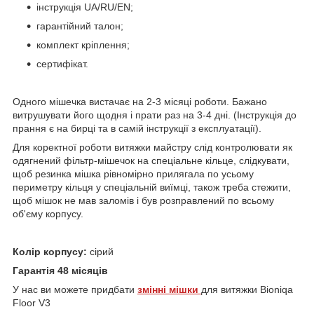
інструкція UA/RU/EN;
гарантійний талон;
комплект кріплення;
сертифікат.
Одного мішечка вистачає на 2-3 місяці роботи. Бажано
витрушувати його щодня і прати раз на 3-4 дні. (Інструкція до
прання є на бирці та в самій інструкції з експлуатації).
Для коректної роботи витяжки майстру слід контролювати як
одягнений фільтр-мішечок на спеціальне кільце, слідкувати,
щоб резинка мішка рівномірно прилягала по усьому
периметру кільця у спеціальній виїмці, також треба стежити,
щоб мішок не мав заломів і був розправлений по всьому
об'єму корпусу.
Колір корпусу:
сірий
Гарантія 48 місяців
У нас ви можете придбати
змінні мішки
для витяжки Bioniqa
Floor V3