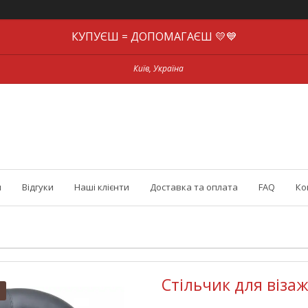
КУПУЄШ = ДОПОМАГАЄШ 💛💙
Київ, Україна
и
Відгуки
Наші клієнти
Доставка та оплата
FAQ
Ко
Стільчик для візаж