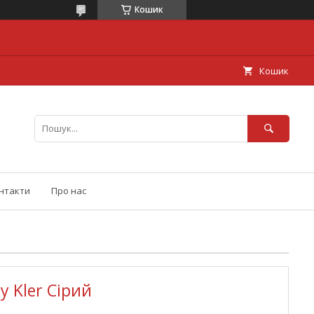
Кошик
Кошик
нтакти
Про нас
у Kler Сірий