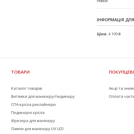
Ніжки
ІНФОРМАЦІЯ ДЛ
Ціна:
4 109 ₴
ТОВАРИ
ПОКУПЦЕВ
Каталог товарів
Акції та зни
Витяжки для манікюру/педикюру
Оплата част
СПА-крісла реклайнери
Педикюрні крісла
Фрезера для манікюру
Лампи для манікюру UV LED