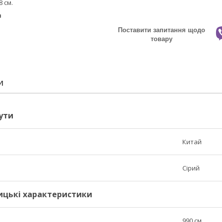
8 см.
в
Поставити запитання щодо
товару
И
ути
Китай
Сірий
ицькі характеристики
990 см