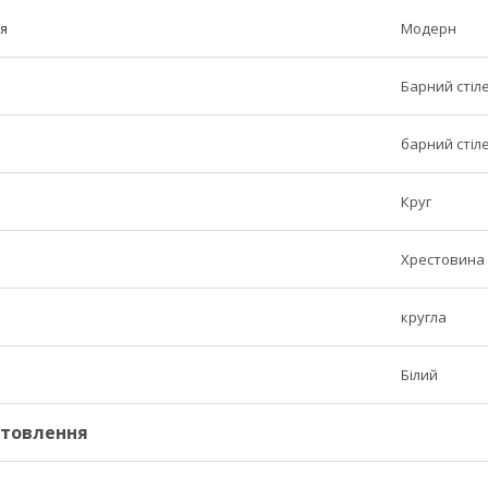
я
Модерн
Барний стіл
барний стіл
Круг
Хрестовина
кругла
Білий
отовлення