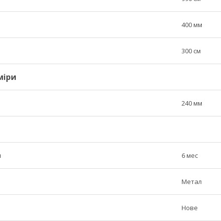
400 мм
300 см
міри
240 мм
н
6 мес
Метал
Нове