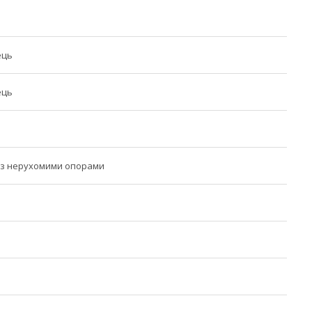
ець
ець
 з нерухомими опорами