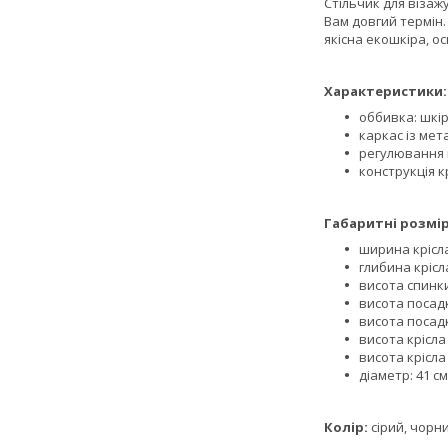
Стільчик для візаж
Вам довгий термін.
якісна екошкіра, ос
Характеристики:
оббивка: шкір
каркас із мет
регулювання 
конструкція к
Габаритні розмір
ширина крісла
глибина крісла
висота спинки
висота посадк
висота посадк
висота крісла
висота крісла
діаметр: 41 см
Колір:
сірий, чорн