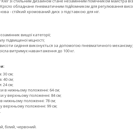
у Kler зі стильним дизайном стане незамінним помічником майстра ві
 Крісло обладнане пневматичним підйомником для регулювання висоти
нова - стійкий хромований диск з підставкою для ніг.
озамінник вищої категорії;
алу підвищеної міцності;
висоти сидіння виконується за допомогою пневматичного механізму;
рісла витримує навантаження до 100 кг.
и:
: 30 см;
: 40 см;
: 24 см;
и в нижньому положенні: 64 см;
и у верхньому положенні: 84 см;
 в нижньому положенні: 78 см;
 у верхньому положенні: 99 см;
.
ий, білий, червоний.