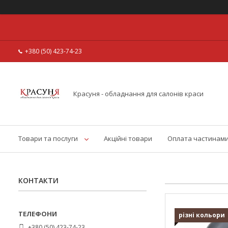
+380 (50) 423-74-23
Красуня - обладнання для салонів краси
Товари та послуги
Акційні товари
Оплата частинам
КОНТАКТИ
різні кольори
+380 (50) 423-74-23