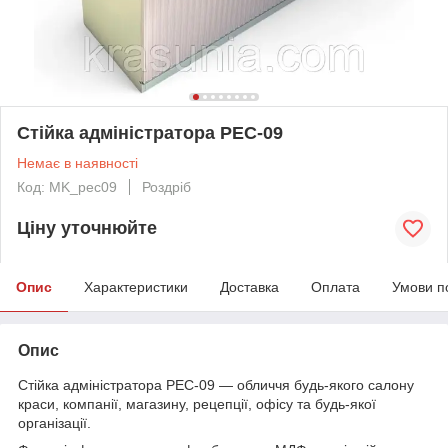
Стійка адміністратора PEC-09
Немає в наявності
Код: MK_pec09
Роздріб
Ціну уточнюйте
Опис
Характеристики
Доставка
Оплата
Умови п
Опис
Стійка адміністратора PEC-09 — обличчя будь-якого салону
краси, компанії, магазину, рецепції, офісу та будь-якої
організації.