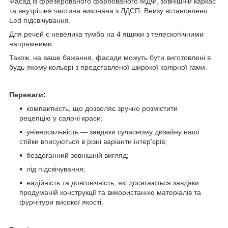
Фасад із фрезерованого фарбованого МДФ, зовнішній каркас
та внутрішня частина виконана з ЛДСП. Внизу встановлено
Led підсвічування.
Для речей є невелика тумба на 4 ящики з телескопічними
напрямними.
Також, на ваше бажання, фасади можуть бути виготовлені в
будь-якому кольорі з представленої широкої колірної гами.
Переваги:
компактність, що дозволяє зручно розмістити
рецепцію у салоні краси;
універсальність — завдяки сучасному дизайну наші
стійки вписуються в різні варіанти інтер'єрів;
бездоганний зовнішній вигляд;
лід підсвічування;
надійність та довговічність, які досягаються завдяки
продуманій конструкції та використанню матеріалів та
фурнітури високої якості.