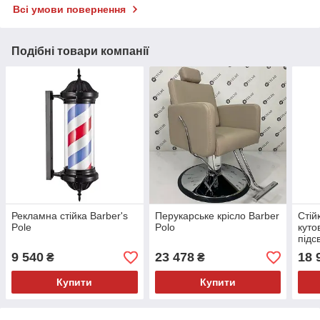
Всі умови повернення
Подібні товари компанії
Рекламна стійка Barber's
Перукарське крісло Barber
Стій
Pole
Polo
куто
підс
9 540
23 478
18 
₴
₴
Купити
Купити