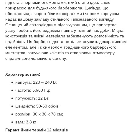
підлога з чорними елементами, який стане ідеальною
прикрасою для будь-якого барбершопа. Циліндр, що
обертається, з чорно-білими спіралями і чорним корпусом
надає вашому закладу стильного і впізнаваного вигляду.
Оснащений світлодіодним підсвічуванням, що привертає
увагу і робить його видимим навіть у темний час доби. Міцна
конструкція та якісні матеріали забезпечують довговічність та
надійність. Ця барбер-підлога не тільки служить декоративним
елементом, але і є символом традиційного барберського
мистецтва, залучаючи клієнтів та створюючи атмосферу
справжнього чоловічого салону.
Характеристики:
напруга: 220 – 240 В;
частота: 50/60 Гц;
потужність: 12 Вт;
швидкість: 50-60 об/хв;
розміри: 30 х 36 х 78 см;
вага: 3,8 кг
Гарантійний термін 12 місяців