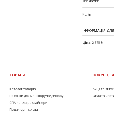
Тип лампи
Колір
ІНФОРМАЦІЯ ДЛ
Ціна:
2 375 ₴
ТОВАРИ
ПОКУПЦЕВ
Каталог товарів
Акції та зни
Витяжки для манікюру/педикюру
Оплата част
СПА-крісла реклайнери
Педикюрні крісла