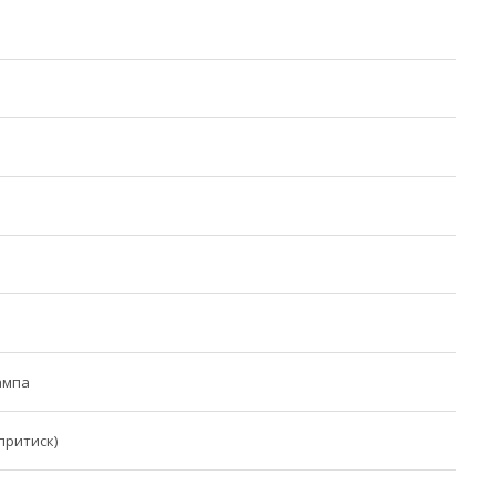
ампа
притиск)