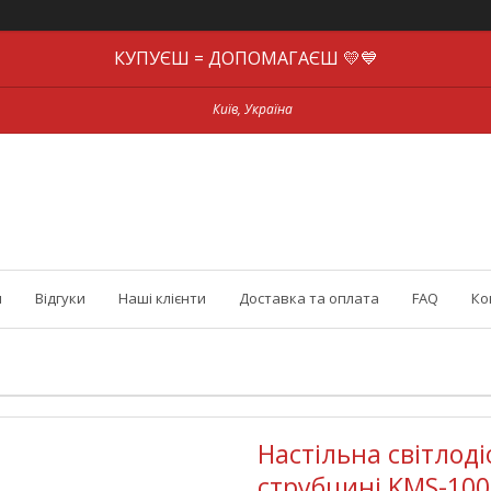
КУПУЄШ = ДОПОМАГАЄШ 💛💙
Київ, Україна
и
Відгуки
Наші клієнти
Доставка та оплата
FAQ
Ко
Настільна світлод
струбцині KMS-1005 