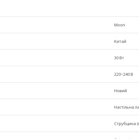
Moon
Китай
30 Вт
220~240 В
Новий
Настільна л
Струбцина (