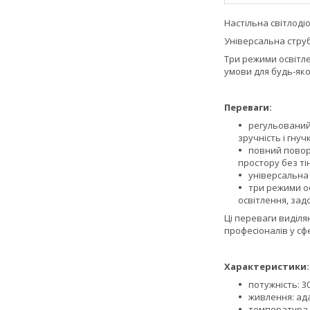
Настільна світлоді
Універсальна струб
Три режими освітле
умови для будь-як
Переваги:
регульований
зручність і гнуч
повний повор
простору без ті
універсальна 
три режими ос
освітлення, зад
Ці переваги виділя
професіоналів у сфе
Характеристики:
потужність: 30
живлення: ада
температура с