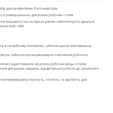
бір для професійних б'юті-майстрів.
ь її універсальною для різних робочих столів.
ння яскравості на чотирьох рівнях забезпечують ідеальні
ампою KMS-1005.
ампу в потрібному положенні, забезпечуючи максимальну
світла, забезпечуючи рівномірне освітлення робочого
лячи її адаптованою до різних робочих місць і столів;
ння для різних завдань, від детальної роботи до загального
 неперевершену гнучкість, точність та зручність для