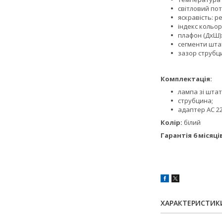
світловий поті
яскравість: р
індекс кольору
плафон (ДхШ):
сегменти штат
зазор струбци
Комплектація:
лампа зі шта
струбцина;
адаптер AC 22
Колір:
білий
Гарантія 6 місяці
ХАРАКТЕРИСТИК