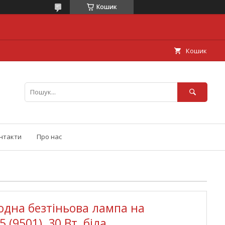
Кошик
Кошик
нтакти
Про нас
іодна безтіньова лампа на
(9501), 30 Вт, біла