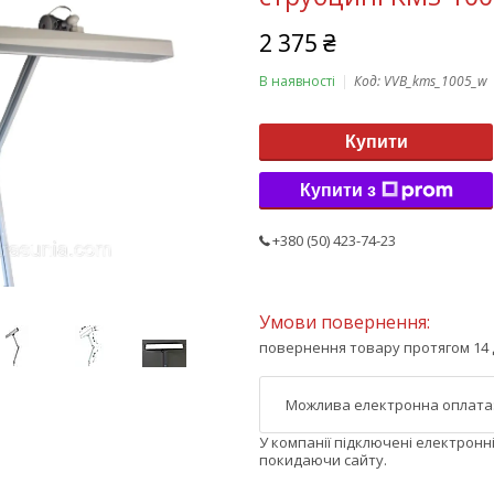
2 375 ₴
В наявності
Код:
VVB_kms_1005_w
Купити
Купити з
+380 (50) 423-74-23
повернення товару протягом 14 
У компанії підключені електронн
покидаючи сайту.