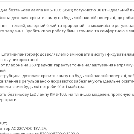
одна безтіньова лампа KMS-1005 (9501) потужністю 30 Вт - ідеальний ви
цина дозволяє кріпити лампу на будь-якій плоскій поверхні, що робит
ння – теплий, холодний білий та природний – з можливістю регулюва
ого завдання. Зробіть свою роботу більш точною та комфортною з л
 штатив-пантограф: дозволяє легко змінювати висоту і фіксувати л
кість у використанні;
от плафона на 360 градусів: гарантує точне налаштування напрямку 
ней;
струбцина: дозволяє кріпити лампу на будь-якій плоскій поверхні, роб
вітлення з регульованою яскравістю: забезпечують ідеальне освітле
овольняючи будь-які потреби б'юті-майстра.
ють безтіньову LED лампу KMS-1005 на тлі інших моделей, пропонуючи
рі краси.
 Вт;
птер AC 220V/DC 18V, 2A;
вітла: регульована: 5200 K/5700 K/6200 K;