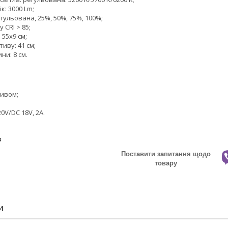
к: 3000 Lm;
егульована, 25%, 50%, 75%, 100%;
 CRI > 85;
 55х9 см;
иву: 41 см;
ни: 8 см.
тивом;
0V/DC 18V, 2A.
в
Поставити запитання щодо
товару
И