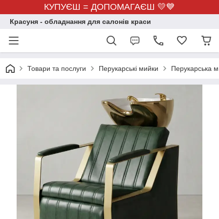
КУПУЄШ = ДОПОМАГАЄШ 💛💙
Красуня - обладнання для салонів краси
Товари та послуги
Перукарські мийки
Перукарська м