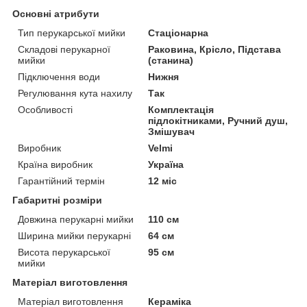
Основні атрибути
Тип перукарської мийки
Стаціонарна
Складові перукарної
Раковина, Крісло, Підстава
мийки
(станина)
Підключення води
Нижня
Регулювання кута нахилу
Так
Особливості
Комплектація
підлокітниками, Ручний душ,
Змішувач
Виробник
Velmi
Країна виробник
Україна
Гарантійний термін
12 міс
Габаритні розміри
Довжина перукарні мийки
110 см
Ширина мийки перукарні
64 см
Висота перукарської
95 см
мийки
Матеріал виготовлення
Матеріал виготовлення
Кераміка