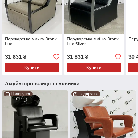
Перукарська мийка Bronx
Перукарська мийка Bronx
Перу
Lux
Lux Silver
31 831
31 831
30 
₴
₴
Купити
Купити
Акційні пропозиції та новинки
Подарунок
Подарунок