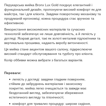
Перукарська мийка Bronx Lux Gold поєднує елегантний і
функціональний дизайн, пропонуючи високий комфорт як для
майстра, так і для клієнта. Завдяки поворотному механізму та
продуманій ергономіці, кожна процедура стає зручною та
ефективною.
Використання високоякісних матеріалів та сучасних
технологій забезпечує не лише довговічність, а й легкість у
догляді. Яскраві деталі, такі як золоті металеві підлокітники та
вертикальна прошивка, надають виробу витонченості.
Ця мийка стане акцентом вашого салону, підкреслюючи
високий стандарт обслуговування та турботу про клієнта.
Колір оббивки можна вибрати з багатьох варіантів.
Переваги:
легкість у догляді: завдяки гладким поверхням,
стійким до забруднень матеріалам і захисному
покриттю, мийка легко очищається та завжди має
бездоганний вигляд, забезпечуючи збереження
естетичного вигляду та гігієнічності;
комфорт для тривалих процедур: широке сидіння,