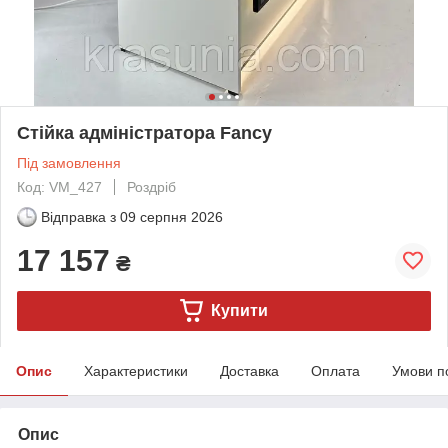
Стійка адміністратора Fancy
Під замовлення
Код: VM_427
Роздріб
Відправка з
09 серпня 2026
17 157
₴
Купити
Опис
Характеристики
Доставка
Оплата
Умови п
Опис