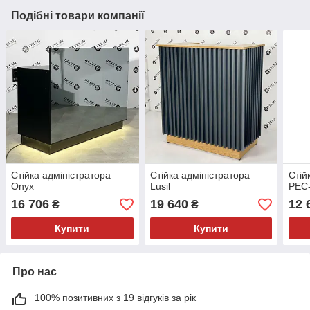
Подібні товари компанії
Стійка адміністратора
Стійка адміністратора
Стій
Onyx
Lusil
PEC
16 706
19 640
12 
₴
₴
Купити
Купити
Про нас
100% позитивних з 19 відгуків за рік