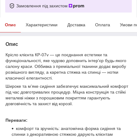
Замовлення під захистом
Опис
Характеристики
Доставка
Оплата
Умови п
Опис
Крісло клієнта КР-07v — це поєднання естетики та
функціональності, яке чудово доповнить інтер'єр будь-якого
салону краси. Оббивка з преміальної тканини додає виробу
розкішного вигляду, а каретна стяжка на спинці — нотки
класичної елегантності.
Широке та м’яке сидіння забезпечує максимальний комфорт
під час довготривалих процедур. Міцна конструкція та стійкі
металеві ніжки з порошковим покриттям гарантують
довговічність та захист від корозії.
Переваги:
комфорт та зручність: анатомічна форма сидіння та
спинки з декоративною стяжкою дарують клієнтам