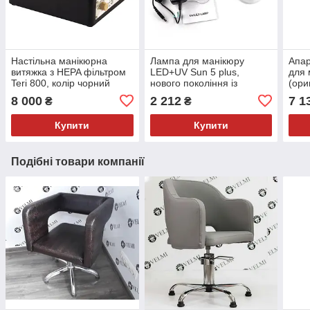
Настільна манікюрна
Лампа для манікюру
Апар
витяжка з HEPA фільтром
LED+UV Sun 5 plus,
для 
Teri 800, колір чорний
нового покоління із
(ори
(сітка золота)
кварцовими діодами, 48 вт
8 000
2 212
7 1
₴
₴
(оригінал)
Купити
Купити
Подібні товари компанії