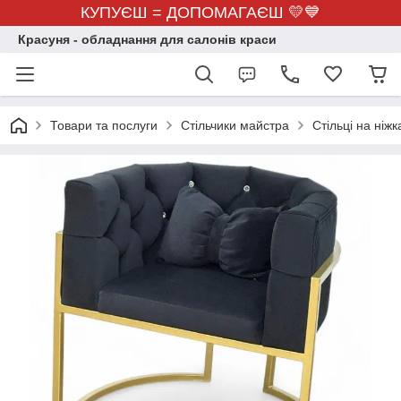
КУПУЄШ = ДОПОМАГАЄШ 💛💙
Красуня - обладнання для салонів краси
Товари та послуги
Стільчики майстра
Стільці на ніжк