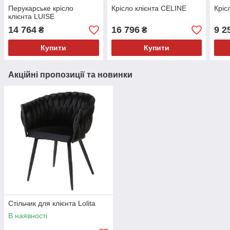
Перукарське крісло
Крісло клієнта CELINE
Кріс
клієнта LUISE
14 764
16 796
9 2
₴
₴
Купити
Купити
Акційні пропозиції та новинки
Стільчик для клієнта Lolita
В наявності