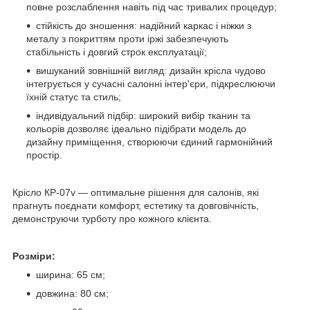
повне розслаблення навіть під час тривалих процедур;
стійкість до зношення: надійний каркас і ніжки з
металу з покриттям проти іржі забезпечують
стабільність і довгий строк експлуатації;
вишуканий зовнішній вигляд: дизайн крісла чудово
інтегрується у сучасні салонні інтер'єри, підкреслюючи
їхній статус та стиль;
індивідуальний підбір: широкий вибір тканин та
кольорів дозволяє ідеально підібрати модель до
дизайну приміщення, створюючи єдиний гармонійний
простір.
Крісло КР-07v — оптимальне рішення для салонів, які
прагнуть поєднати комфорт, естетику та довговічність,
демонструючи турботу про кожного клієнта.
Розміри:
ширина: 65 см;
довжина: 80 см;