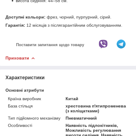
висота сидіння: 44–58 см.
Доступні кольори:
фрез, чорний, пурпурний, сірий.
Гарантія:
12 місяців з післягарантійним обслуговуванням.
Поставити запитання щодо товару
Приховати
Характеристики
Основні атрибути
Країна виробник
Китай
База стільця
хрестовина п'ятипроменева
(з коліщатками)
Тип підйомного механізму
Пневматичний
Особливості
Наявність підлокітників,
Можливість регулювання
висоти сидіння, Наявність