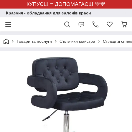
КУПУЄШ = ДОПОМАГАЄШ 💛💙
Красуня - обладнання для салонів краси
Товари та послуги
Стільчики майстра
Стільці зі спин