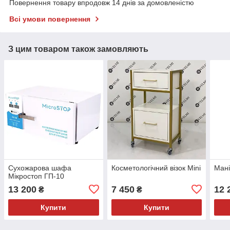
Повернення товару впродовж 14 днів за домовленістю
Всі умови повернення
З цим товаром також замовляють
Сухожарова шафа
Косметологічний візок Mini
Мані
Мікростоп ГП-10
13 200
7 450
12 
₴
₴
Купити
Купити