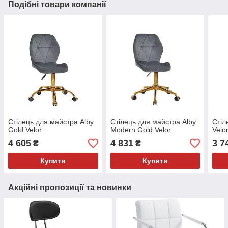
Подібні товари компанії
Стілець для майстра Alby
Стілець для майстра Alby
Стіл
Gold Velor
Modern Gold Velor
Velo
4 605
4 831
3 7
₴
₴
Купити
Купити
Акційні пропозиції та новинки