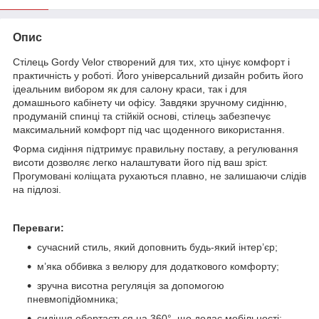
Опис
Стілець Gordy Velor створений для тих, хто цінує комфорт і
практичність у роботі. Його універсальний дизайн робить його
ідеальним вибором як для салону краси, так і для
домашнього кабінету чи офісу. Завдяки зручному сидінню,
продуманій спинці та стійкій основі, стілець забезпечує
максимальний комфорт під час щоденного використання.
Форма сидіння підтримує правильну поставу, а регулювання
висоти дозволяє легко налаштувати його під ваш зріст.
Прогумовані коліщата рухаються плавно, не залишаючи слідів
на підлозі.
Переваги:
сучасний стиль, який доповнить будь-який інтер’єр;
м’яка оббивка з велюру для додаткового комфорту;
зручна висотна регуляція за допомогою
пневмопідйомника;
сидіння обертається на 360°, що додає мобільності;