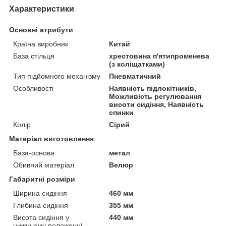
Характеристики
Основні атрибути
Країна виробник
Китай
База стільця
хрестовина п'ятипроменева
(з коліщатками)
Тип підйомного механізму
Пневматичний
Особливості
Наявність підлокітників,
Можливість регулювання
висоти сидіння, Наявність
спинки
Колір
Сірий
Матеріал виготовлення
База-основа
метал
Обивний матеріал
Велюр
Габаритні розміри
Ширина сидіння
460 мм
Глибина сидіння
355 мм
Висота сидіння у
440 мм
нижньому положенні