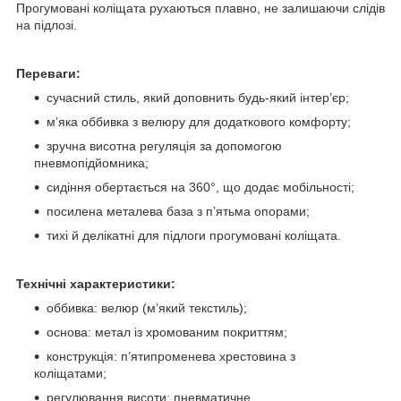
Прогумовані коліщата рухаються плавно, не залишаючи слідів
на підлозі.
Переваги:
сучасний стиль, який доповнить будь-який інтер’єр;
м’яка оббивка з велюру для додаткового комфорту;
зручна висотна регуляція за допомогою
пневмопідйомника;
сидіння обертається на 360°, що додає мобільності;
посилена металева база з п’ятьма опорами;
тихі й делікатні для підлоги прогумовані коліщата.
Технічні характеристики:
оббивка: велюр (м’який текстиль);
основа: метал із хромованим покриттям;
конструкція: п’ятипроменева хрестовина з
коліщатами;
регулювання висоти: пневматичне.