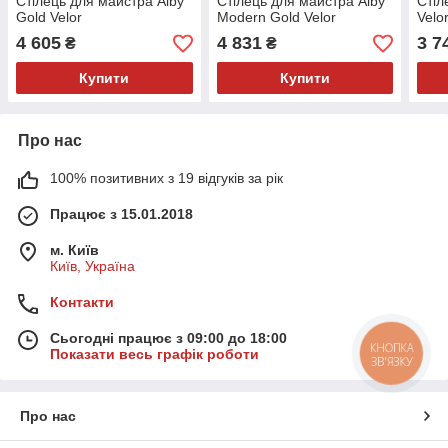
Стілець для майстра Alby
Стілець для майстра Alby
Стіл
Gold Velor
Modern Gold Velor
Velo
4 605
4 831
3 7
₴
₴
Купити
Купити
Про нас
100% позитивних з 19 відгуків за рік
Працює з 15.01.2018
м. Київ
Київ, Україна
Контакти
Сьогодні працює з 09:00 до 18:00
КНОПКА
Показати весь графік роботи
ЗВ'ЯЗКУ
Про нас