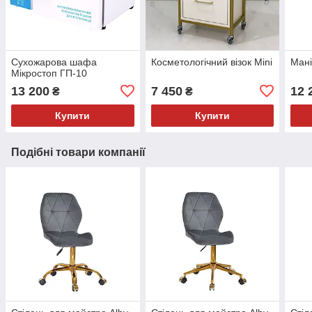
Сухожарова шафа
Косметологічний візок Mini
Мані
Мікростоп ГП-10
13 200
7 450
12 
₴
₴
Купити
Купити
Подібні товари компанії