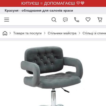
КУПУЄШ = ДОПОМАГАЄШ 💛💙
Красуня - обладнання для салонів краси
Товари та послуги
Стільчики майстра
Стільці зі спин