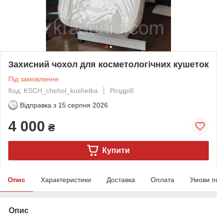
Захисний чохол для косметологічних кушеток
Під замовлення
Код: KSCH_chehol_kushetka
Роздріб
Відправка з
15 серпня 2026
4 000
₴
Купити
Опис
Характеристики
Доставка
Оплата
Умови п
Опис