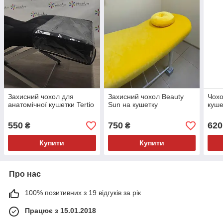
Захисний чохол для
Захисний чохол Beauty
Чохо
анатомічної кушетки Tertio
Sun на кушетку
куш
550
750
620
₴
₴
Купити
Купити
Про нас
100% позитивних з 19 відгуків за рік
Працює з 15.01.2018