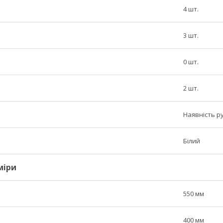
4 шт.
3 шт.
0 шт.
2 шт.
Наявність р
Білий
міри
550 мм
400 мм