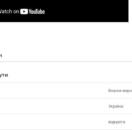
И
ути
Власне вир
Україна
відкрита