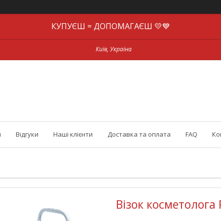
КУПУЄШ = ДОПОМАГАЄШ 💛💙
Київ, Україна
и
Відгуки
Наші клієнти
Доставка та оплата
FAQ
Ко
Візок косметолога 