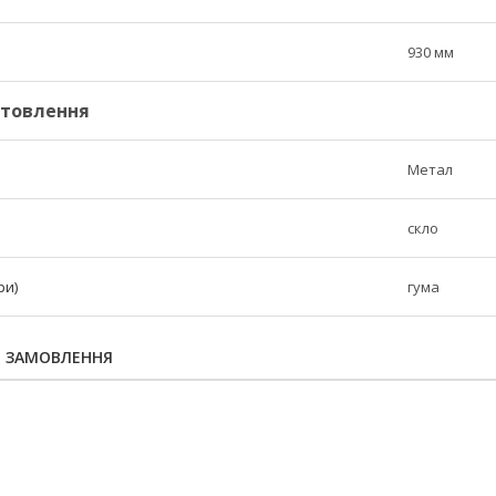
930 мм
отовлення
Метал
скло
ри)
гума
Я ЗАМОВЛЕННЯ