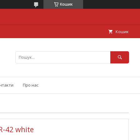
Кошик
Кошик
нтакти
Про нас
R-42 white