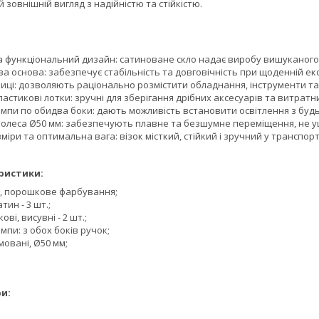
 зовнішній вигляд з надійністю та стійкістю.
а функціональний дизайн: сатиноване скло надає виробу вишуканого 
а основа: забезпечує стабільність та довговічність при щоденній екс
лиці: дозволяють раціонально розмістити обладнання, інструменти та
ластикові лотки: зручні для зберігання дрібних аксесуарів та витратн
мпи по обидва боки: дають можливість встановити освітлення з будь
колеса Ø50 мм: забезпечують плавне та безшумне переміщення, не у
міри та оптимальна вага: візок місткий, стійкий і зручний у транспор
ристики:
л, порошкове фарбування;
тин - 3 шт.;
ові, висувні - 2 шт.;
мпи: з обох боків ручок;
мовані, Ø50 мм;
и: