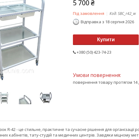
5 700 ₴
Під замовлення
Код:
SBC_r42_w
Відправка з 18 серпня 2026
Купити
+380 (50) 423-74-23
повернення товару протягом 14 
зок R-42 - це стильне, практичне та сучасне рішення для організації р
чних кабінетів, тату-студій та медичних центрів. Завдяки міцному м