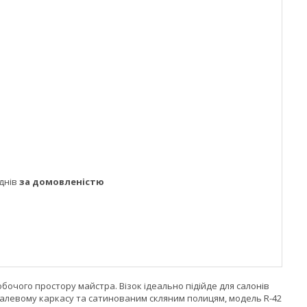
днів
за домовленістю
обочого простору майстра. Візок ідеально підійде для салонів
еталевому каркасу та сатинованим скляним полицям, модель R-42