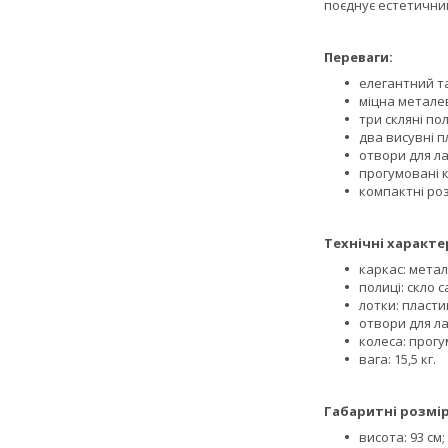
поєднує естетичний
Переваги:
елегантний т
міцна металев
три скляні по
два висувні п
отвори для ла
прогумовані 
компактні роз
Технічні характе
каркас: мета
полиці: скло са
лотки: пластик
отвори для ла
колеса: прогу
вага: 15,5 кг.
Габаритні розмір
висота: 93 см;