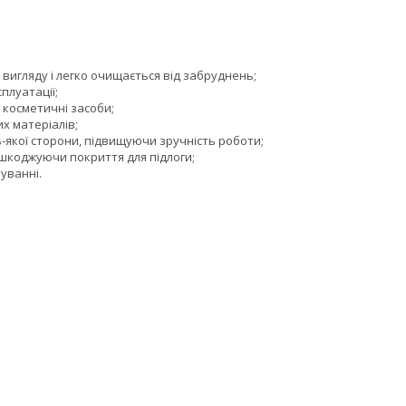
вигляду і легко очищається від забруднень;
плуатації;
 косметичні засоби;
их матеріалів;
-якої сторони, підвищуючи зручність роботи;
шкоджуючи покриття для підлоги;
туванні.