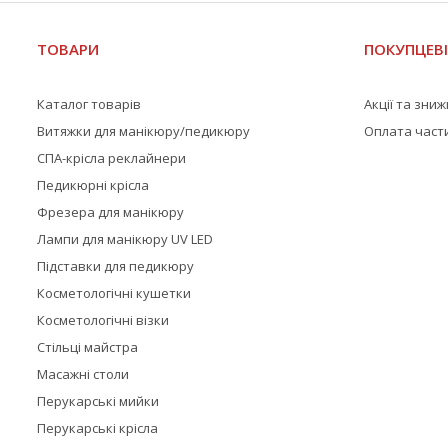
ТОВАРИ
ПОКУПЦЕВ
Каталог товарів
Акції та зни
Витяжки для манікюру/педикюру
Оплата част
СПА-крісла реклайнери
Педикюрні крісла
Фрезера для манікюру
Лампи для манікюру UV LED
Підставки для педикюру
Косметологічні кушетки
Косметологічні візки
Стільці майстра
Масажні столи
Перукарські мийки
Перукарські крісла