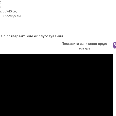
;
;
: 50×40 см;
 31×22×6,5 см;
ів післягарантійне обслуговування.
Поставити запитання щодо
товару