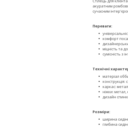
Стілець для клієнта
акуратним ромбови
сучасним інтер'єро
Переваги:
універсальніс
комфорт поса
дизайнерськи
міцність та д
сумісність з 
Технічні характе
матеріал обб
конструкція: 
каркас: мета
ніжки: метал
дизайн спинк
Розміри:
ширина сидінн
глибина сидінн