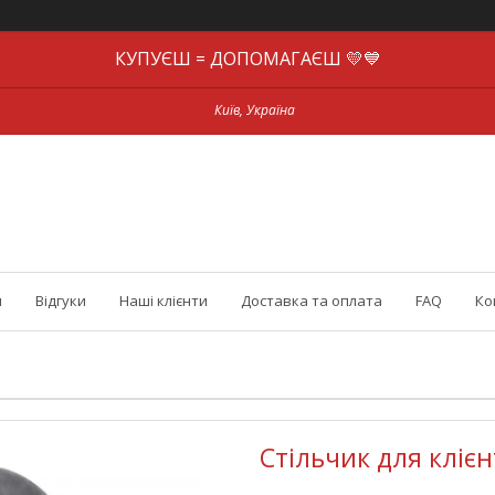
КУПУЄШ = ДОПОМАГАЄШ 💛💙
Київ, Україна
и
Відгуки
Наші клієнти
Доставка та оплата
FAQ
Ко
Стільчик для клієн