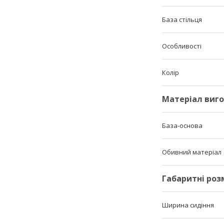
База стільця
Особливості
Колір
Матеріал виг
База-основа
Обивний матеріал
Габаритні роз
Ширина сидіння