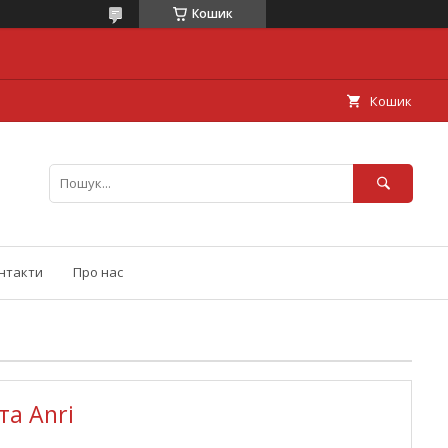
Кошик
Кошик
нтакти
Про нас
та Anri