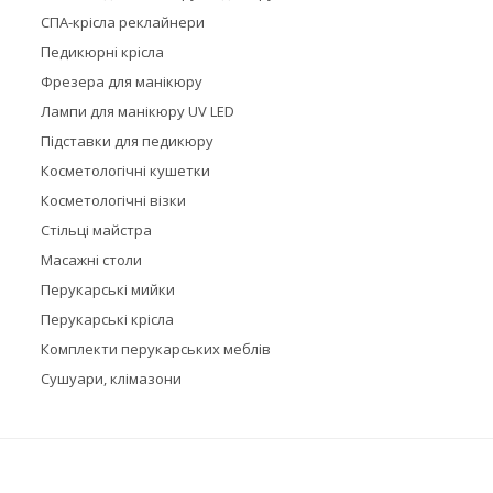
СПА-крісла реклайнери
Педикюрні крісла
Фрезера для манікюру
Лампи для манікюру UV LED
Підставки для педикюру
Косметологічні кушетки
Косметологічні візки
Стільці майстра
Масажні столи
Перукарські мийки
Перукарські крісла
Комплекти перукарських меблів
Сушуари, клімазони