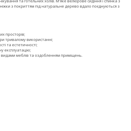
очікування та готельних холів. М'яке велюрове сидіння і спинка з
іжки з покриттям під натуральне дерево вдало поєднуються з
них просторів;
при тривалому використанні;
ті та естетичності;
рну експлуатацію;
ими видами меблів та оздобленням приміщень.