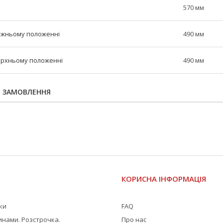
570 мм
нижньому положенні
490 мм
верхньому положенні
490 мм
Я ЗАМОВЛЕННЯ
І
КОРИСНА ІНФОРМАЦІЯ
жки
FAQ
инами. Розстрочка.
Про нас