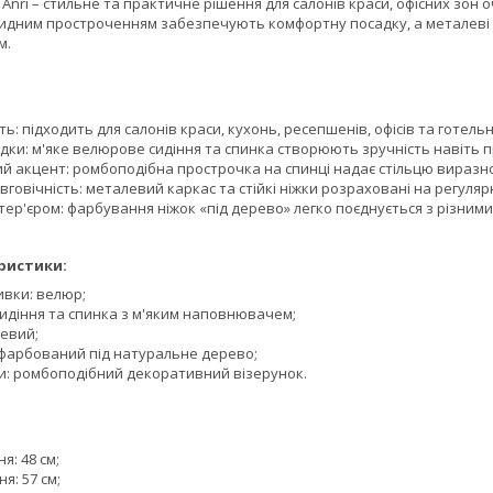
 Anri – стильне та практичне рішення для салонів краси, офісних зон 
дним простроченням забезпечують комфортну посадку, а металеві н
м.
ть: підходить для салонів краси, кухонь, ресепшенів, офісів та готель
дки: м'яке велюрове сидіння та спинка створюють зручність навіть 
й акцент: ромбоподібна прострочка на спинці надає стільцю виразнос
овговічність: металевий каркас та стійкі ніжки розраховані на регуля
інтер'єром: фарбування ніжок «під дерево» легко поєднується з різн
ристики:
ивки: велюр;
сидіння та спинка з м'яким наповнювачем;
левий;
, фарбований під натуральне дерево;
и: ромбоподібний декоративний візерунок.
я: 48 см;
я: 57 см;