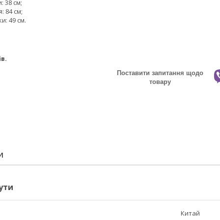
: 38 см;
: 84 см;
и: 49 см.
ів.
Поставити запитання щодо
товару
И
ути
Китай