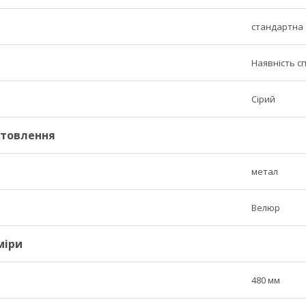
стандартна (
Наявність с
Сірий
отовлення
метал
Велюр
міри
480 мм