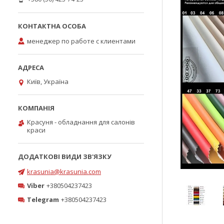
менеджер по работе с клиентами
Київ, Україна
Красуня - обладнання для салонів
краси
krasunia@krasunia.com
Viber
+380504237423
Telegram
+380504237423