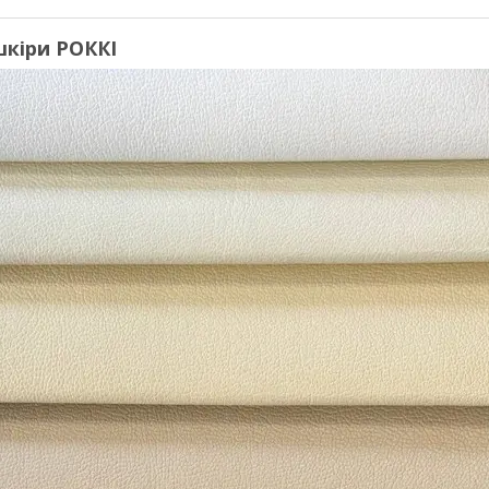
шкіри РОККІ