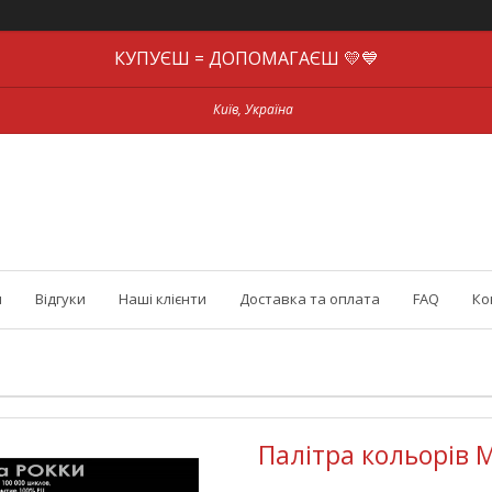
КУПУЄШ = ДОПОМАГАЄШ 💛💙
Київ, Україна
и
Відгуки
Наші клієнти
Доставка та оплата
FAQ
Ко
Палітра кольорів 