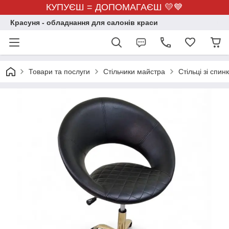
КУПУЄШ = ДОПОМАГАЄШ 💛💙
Красуня - обладнання для салонів краси
Товари та послуги
Стільчики майстра
Стільці зі спин