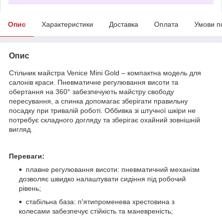
Опис
Характеристики
Доставка
Оплата
Умови п
Опис
Стільчик майстра Venice Mini Gold – компактна модель для
салонів краси. Пневматичне регулювання висоти та
обертання на 360° забезпечують майстру свободу
пересування, а спинка допомагає зберігати правильну
посадку при тривалій роботі. Оббивка зі штучної шкіри не
потребує складного догляду та зберігає охайний зовнішній
вигляд.
Переваги:
плавне регулювання висоти: пневматичний механізм
дозволяє швидко налаштувати сидіння під робочий
рівень;
стабільна база: п'ятипроменева хрестовина з
колесами забезпечує стійкість та маневреність;