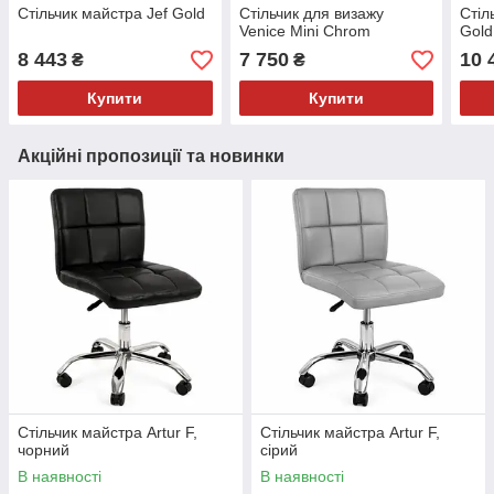
Стільчик майстра Jef Gold
Стільчик для визажу
Стіл
Venice Mini Chrom
Gold
8 443
7 750
10 
₴
₴
Купити
Купити
Акційні пропозиції та новинки
Стільчик майстра Artur F,
Стільчик майстра Artur F,
чорний
сірий
В наявності
В наявності