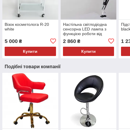
Візок косметолога R-20
Настільна світлодіодна
Підс
white
сенсорна LED лампа з
blac
функцією роботи від
повербанку та
5 000
2 860
1 2
₴
₴
регулюванням світла X-
LED-20 SW
Купити
Купити
Подібні товари компанії