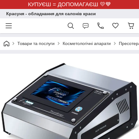
КУПУЄШ = ДОПОМАГАЄШ 💛💙
Красуня - обладнання для салонів краси
Товари та послуги
Косметологічні апарати
Пресотер