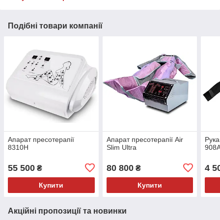
Подібні товари компанії
Апарат пресотерапії
Апарат пресотерапії Air
Рука
8310Н
Slim Ultra
908
55 500
80 800
4 5
₴
₴
Купити
Купити
Акційні пропозиції та новинки