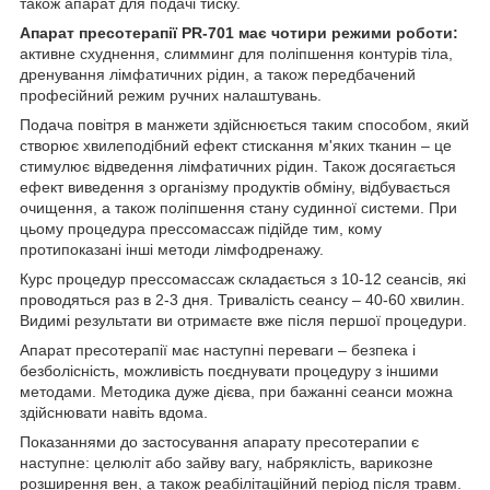
також апарат для подачі тиску.
Апарат пресотерапії PR-701 має чотири режими роботи:
активне схуднення, слимминг для поліпшення контурів тіла,
дренування лімфатичних рідин, а також передбачений
професійний режим ручних налаштувань.
Подача повітря в манжети здійснюється таким способом, який
створює хвилеподібний ефект стискання м'яких тканин – це
стимулює відведення лімфатичних рідин. Також досягається
ефект виведення з організму продуктів обміну, відбувається
очищення, а також поліпшення стану судинної системи. При
цьому процедура прессомассаж підійде тим, кому
протипоказані інші методи лімфодренажу.
Курс процедур прессомассаж складається з 10-12 сеансів, які
проводяться раз в 2-3 дня. Тривалість сеансу – 40-60 хвилин.
Видимі результати ви отримаєте вже після першої процедури.
Апарат пресотерапії має наступні переваги – безпека і
безболісність, можливість поєднувати процедуру з іншими
методами. Методика дуже дієва, при бажанні сеанси можна
здійснювати навіть вдома.
Показаннями до застосування апарату пресотерапии є
наступне: целюліт або зайву вагу, набряклість, варикозне
розширення вен, а також реабілітаційний період після травм.