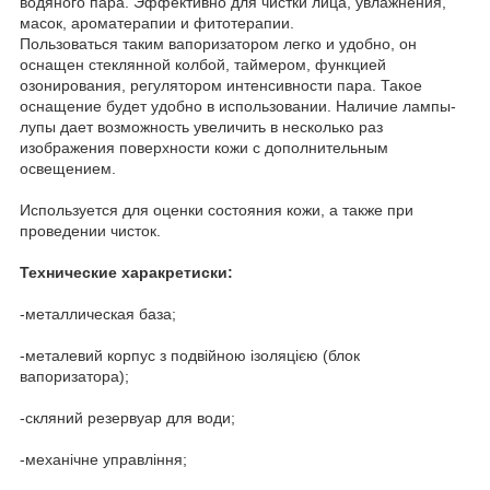
водяного пара. Эффективно для чистки лица, увлажнения,
масок, ароматерапии и фитотерапии.
Пользоваться таким вапоризатором легко и удобно, он
оснащен стеклянной колбой, таймером, функцией
озонирования, регулятором интенсивности пара. Такое
оснащение будет удобно в использовании. Наличие лампы-
лупы дает возможность увеличить в несколько раз
изображения поверхности кожи с дополнительным
освещением.
Используется для оценки состояния кожи, а также при
проведении чисток.
Технические харакретиски:
-металлическая база;
-металевий корпус з подвійною ізоляцією (блок
вапоризатора);
-скляний резервуар для води;
-механічне управління;