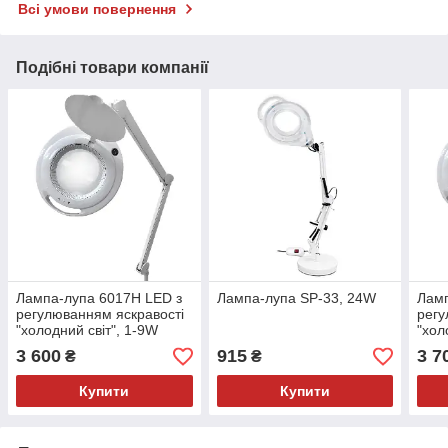
Всі умови повернення
Подібні товари компанії
Лампа-лупа 6017H LED з
Лампа-лупа SP-33, 24W
Ламп
регулюванням яскравості
регу
"холодний світ", 1-9W
"хол
3 600
915
3 7
₴
₴
Купити
Купити