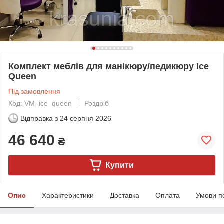
Комплект меблів для манікюру/педикюру Ice
Queen
Під замовлення
Код: VM_ice_queen
Роздріб
Відправка з
24 серпня 2026
46 640
₴
Купити
Опис
Характеристики
Доставка
Оплата
Умови п