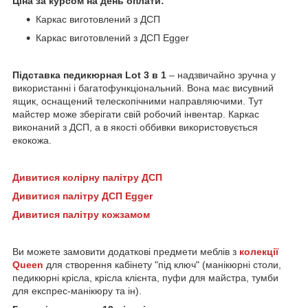
Ціна за курсом на день оплати:
Каркас виготовлений з ДСП
Каркас
виготовлений з ДСП
Egger
Підставка педикюрная Lot 3 в 1
– надзвичайно зручна у
використанні і багатофункціональний. Вона має висувний
ящик, оснащений телескопічними направляючими. Тут
майстер може зберігати свій робочий інвентар. Каркас
виконаний з ДСП, а в якості оббивки використовується
екокожа.
Дивитися колірну палітру ДСП
Дивитися палітру ДСП Egger
Дивитися палітру кожзамом
Ви можете замовити додаткові предмети меблів з
колекції
Queen
для створення кабінету "під ключ" (манікюрні столи,
педикюрні крісла, крісла клієнта, пуфи для майстра, тумби
для експрес-манікюру та ін).