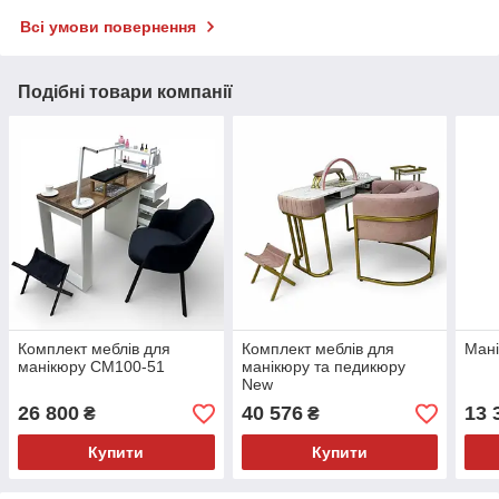
Всі умови повернення
Подібні товари компанії
Комплект меблів для
Комплект меблів для
Мані
манікюру СМ100-51
манікюру та педикюру
New
26 800
40 576
13 
₴
₴
Купити
Купити