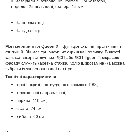
матеріали виготовлення: кожзам 1-ої категорії,
поролон 25 щільності, фанера 15 мм.
На пневматиці
На гідравліці
Манікюрний стіл Queen 3
– функціональний, практичний і
стильний. Він має три висувних скриньки і поличку. В якості
каркаса використовується ДСП або ДСП Egger. Прикрасою
фасаду служить каретна стяжка. Колір шкірозамінника можна
вибрати із запропонованої палітри.
Технічні характеристики:
торці покриті протиударною кромкою ПВХ;
телескопічні направляючі;
ширина: 110 см;
висота: 74 см;
глибина: 60 см