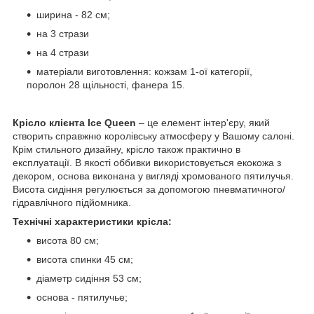
ширина - 82 см;
на 3 стрази
на 4 стрази
матеріали виготовлення: кожзам 1-ої категорії,
поролон 28 щільності, фанера 15.
Крісло клієнта Ice Queen
– це елемент інтер'єру, який
створить справжню королівську атмосферу у Вашому салоні.
Крім стильного дизайну, крісло також практично в
експлуатації. В якості оббивки використовується екокожа з
декором, основа виконана у вигляді хромованого пятилучья.
Висота сидіння регулюється за допомогою пневматичного/
гідравлічного підйомника.
Технічні характеристики крісла:
висота 80 см;
висота спинки 45 см;
діаметр сидіння 53 см;
основа - пятилучье;