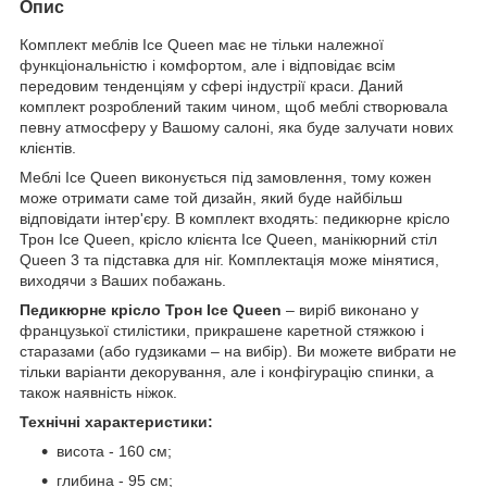
Опис
Комплект меблів Ice Queen має не тільки належної
функціональністю і комфортом, але і відповідає всім
передовим тенденціям у сфері індустрії краси. Даний
комплект розроблений таким чином, щоб меблі створювала
певну атмосферу у Вашому салоні, яка буде залучати нових
клієнтів.
Меблі Ice Queen
виконується під замовлення, тому кожен
може отримати саме той дизайн, який буде найбільш
відповідати інтер'єру. В комплект входять:
педикюрне крісло
Трон Ice Queen, крісло клієнта Ice Queen, манікюрний стіл
Queen 3 та підставка для ніг. Комплектація може мінятися,
виходячи з Ваших побажань.
Педикюрне крісло Трон Ice Queen
– виріб виконано у
французької стилістики, прикрашене каретной стяжкою і
старазами (або гудзиками – на вибір). Ви можете вибрати не
тільки варіанти декорування, але і конфігурацію спинки, а
також наявність ніжок.
Технічні характеристики:
висота - 160 см;
глибина - 95 см;