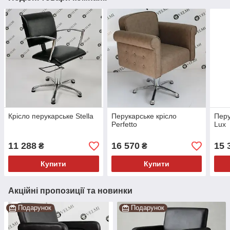
Крісло перукарське Stella
Перукарське крісло
Перу
Perfetto
Lux
11 288
16 570
15 
₴
₴
Купити
Купити
Акційні пропозиції та новинки
Подарунок
Подарунок