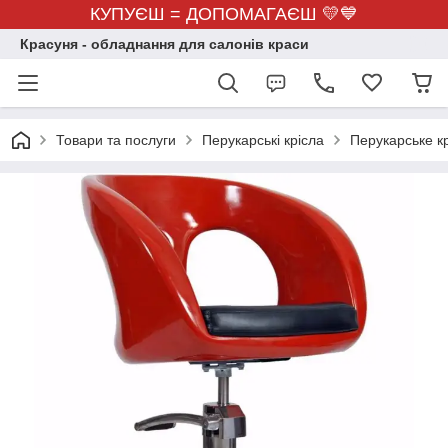
КУПУЄШ = ДОПОМАГАЄШ 💛💙
Красуня - обладнання для салонів краси
Товари та послуги
Перукарські крісла
Перукарське к