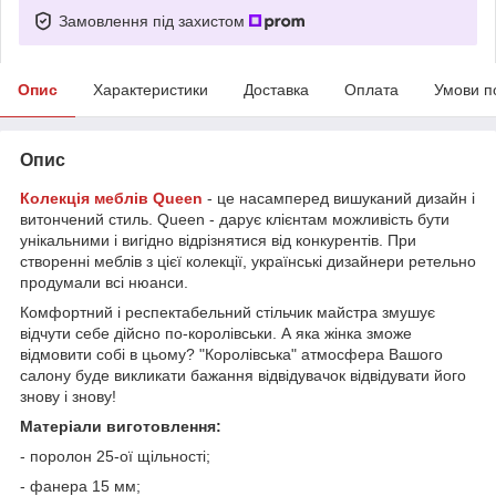
Замовлення під захистом
Опис
Характеристики
Доставка
Оплата
Умови п
Опис
Колекція меблів Queen
- це насамперед вишуканий дизайн і
витончений стиль. Queen - дарує клієнтам можливість бути
унікальними і вигідно відрізнятися від конкурентів. При
створенні меблів з цієї колекції, українські дизайнери ретельно
продумали всі нюанси.
Комфортний і респектабельний стільчик майстра змушує
відчути себе дійсно по-королівськи. А яка жінка зможе
відмовити собі в цьому? "Королівська" атмосфера Вашого
салону буде викликати бажання відвідувачок відвідувати його
знову і знову!
Матеріали виготовлення:
- поролон 25-ої щільності;
- фанера 15 мм;