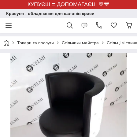
КУПУЄШ = ДОПОМАГАЄШ 💛💙
Красуня - обладнання для салонів краси
Товари та послуги
Стільчики майстра
Стільці зі спин