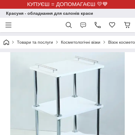
КУПУЄШ = ДОПОМАГАЄШ 💛💙
Красуня - обладнання для салонів краси
Товари та послуги
Косметологічні візки
Візок космет