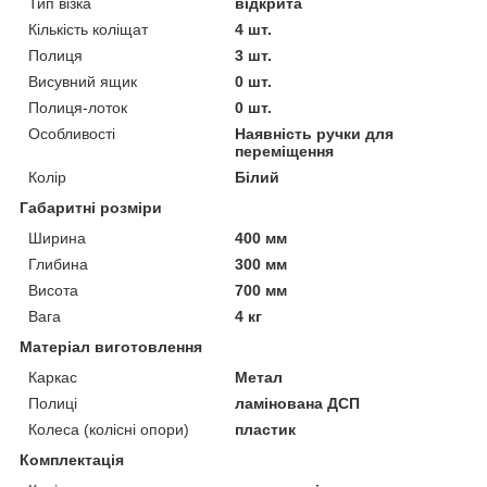
Тип візка
відкрита
Кількість коліщат
4 шт.
Полиця
3 шт.
Висувний ящик
0 шт.
Полиця-лоток
0 шт.
Особливості
Наявність ручки для
переміщення
Колір
Білий
Габаритні розміри
Ширина
400 мм
Глибина
300 мм
Висота
700 мм
Вага
4 кг
Матеріал виготовлення
Каркас
Метал
Полиці
ламінована ДСП
Колеса (колісні опори)
пластик
Комплектація