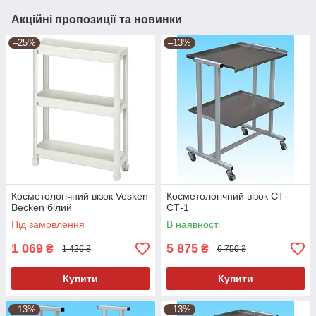
Акційні пропозиції та новинки
–25%
–13%
Косметологічний візок Vesken
Косметологічний візок СТ-
Becken білий
СТ-1
Під замовлення
В наявності
1 069
5 875
₴
₴
1 426 ₴
6 750 ₴
Купити
Купити
–13%
–13%