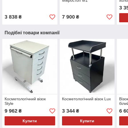
Мікростоп М1
холо
3 3
3 838
7 900
₴
₴
Подібні товари компанії
Косметологічний візок
Косметологічний візок Lux
Візо
Style
біли
9 962
3 344
6 6
₴
₴
Купити
Купити