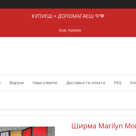
КУПУЄШ = ДОПОМАГАЄШ 💛💙
Київ, Україна
и
Відгуки
Наші клієнти
Доставка та оплата
FAQ
Ко
Ширма Marilyn Mo