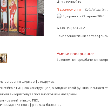
Ціну уточнюйте
Під замовлення
Код:
AN_marilyn
Відправка з 23 серпня 2026
+380 (50) 423-74-23
Замовлення тільки за телефоно
Законом не передбачено поверне
– одностороння ширма з фотодруком.
я стійкою і міцною конструкцією, а завдяки своїй функціональності с
ширми використовувалися високоякісні матеріали:
амінований плівкою ПВХ;
* (склад: 47% поліефір та 53% бавовна).