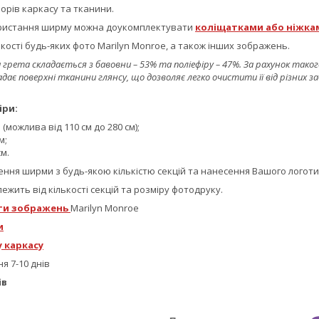
орів каркасу та тканини.
ористання ширму можна доукомплектувати
коліщатками або ніжка
кості будь-яких фото Marilyn Monroe, а також інших зображень.
грета складається з бавовни – 53% та поліефіру – 47%. За рахунок тако
дає поверхні тканини глянсу, що дозволяє легко очистити її від різних за
іри:
 (можлива від 110 см до 280 см);
м;
см.
ня ширми з будь-якою кількістю секцій та нанесення Вашого логотип
ежить від кількості секцій та розміру фотодруку.
ти зображень
Marilyn Monroe
и
 каркасу
я 7-10 днів
ів