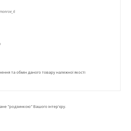
_monroe_6
м
ння та обмін даного товару належної якості
тане "родзинкою" Вашого інтер'єру.