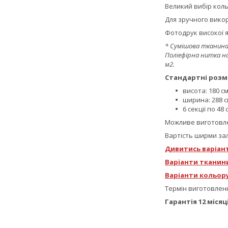
Великий вибір коль
Для зручного вик
Фотодрук високої я
* Сумішова тканина 
Поліефірна нитка на
м2.
Стандартні розм
висота: 180 см
ширина: 288 с
6 секції по 48 
Можливе виготовлен
Вартість ширми зал
Дивитись варіан
Варіанти тканин
Варіанти кольору
Термін виготовленн
Гарантія 12 місяц