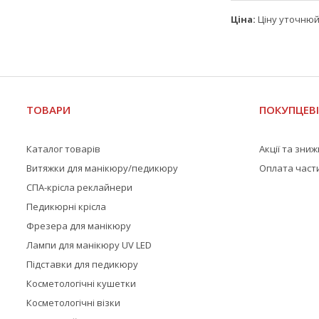
Ціна:
Ціну уточню
ТОВАРИ
ПОКУПЦЕВ
Каталог товарів
Акції та зни
Витяжки для манікюру/педикюру
Оплата част
СПА-крісла реклайнери
Педикюрні крісла
Фрезера для манікюру
Лампи для манікюру UV LED
Підставки для педикюру
Косметологічні кушетки
Косметологічні візки