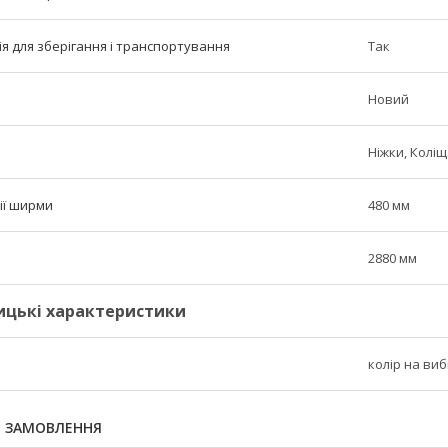
я для зберігання і транспортування
Так
Новий
Ніжки, Колі
ії ширми
480 мм
2880 мм
ицькі характеристики
колір на виб
Я ЗАМОВЛЕННЯ