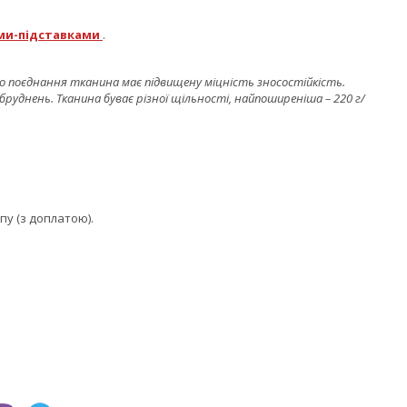
ми-підставками
.
го поєднання тканина має підвищену міцність зносостійкість.
бруднень. Тканина буває різної щільності, найпоширеніша – 220 г/
у (з доплатою).