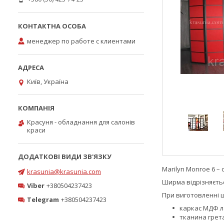
менеджер по работе с клиентами
Київ, Україна
Красуня - обладнання для салонів
краси
Marilyn Monroe 6 
krasunia@krasunia.com
Ширма відрізняєтьс
Viber
+380504237423
При виготовленні 
Telegram
+380504237423
каркас МДФ л
тканина грета