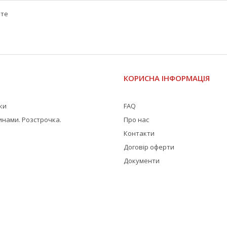
йте
І
КОРИСНА ІНФОРМАЦІЯ
жки
FAQ
инами. Розстрочка.
Про нас
Контакти
Договір оферти
Документи