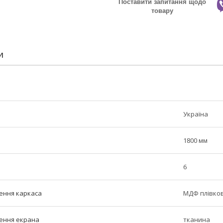
Поставити запитання щодо
товару
И
Україна
1800 мм
6
ення каркаса
МДФ плівко
ення екрана
тканина