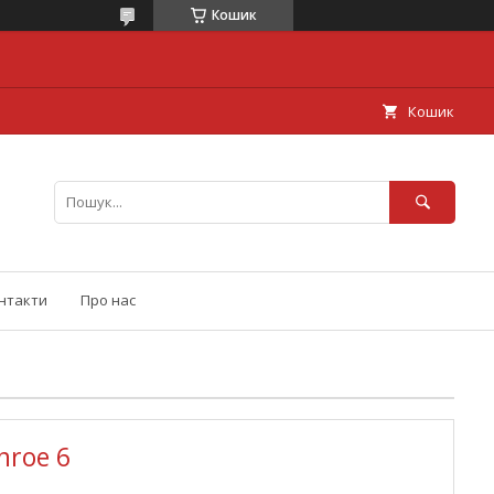
Кошик
Кошик
нтакти
Про нас
nroe 6