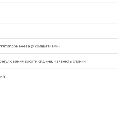
п'ятипроменева (з коліщатками)
регулювання висоти сидіння, Наявність спинки
ний