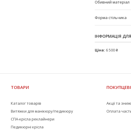
Обивний матеріал
Форма стільчика
ІНФОРМАЦІЯ ДЛ
Ціна:
6 500 ₴
ТОВАРИ
ПОКУПЦЕВ
Каталог товарів
Акції та зни
Витяжки для манікюру/педикюру
Оплата част
СПА-крісла реклайнери
Педикюрні крісла