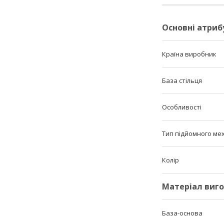
Основні атриб
Країна виробник
База стільця
Особливості
Тип підйомного ме
Колір
Матеріал виг
База-основа