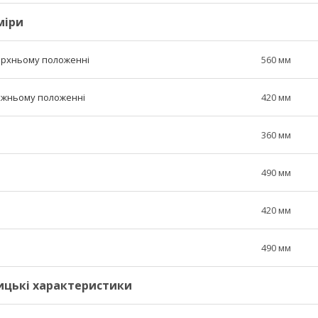
міри
верхньому положенні
560 мм
нижньому положенні
420 мм
360 мм
490 мм
420 мм
490 мм
ицькі характеристики