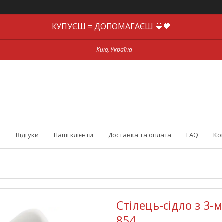
КУПУЄШ = ДОПОМАГАЄШ 💛💙
Київ, Україна
и
Відгуки
Наші клієнти
Доставка та оплата
FAQ
Ко
Стілець-сідло з 3
854