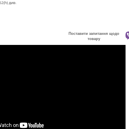
52(h) див.
Поставити запитання щодо
товару