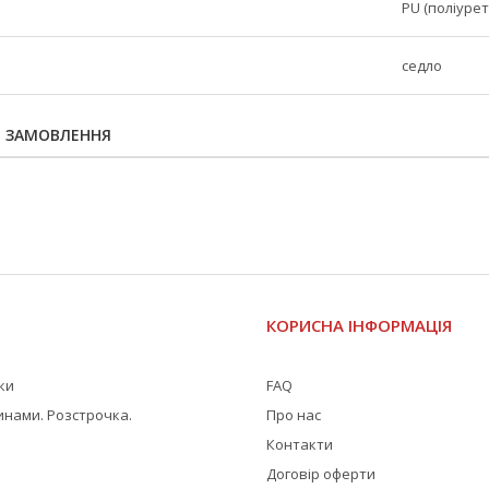
PU (поліурет
седло
Я ЗАМОВЛЕННЯ
І
КОРИСНА ІНФОРМАЦІЯ
жки
FAQ
инами. Розстрочка.
Про нас
Контакти
Договір оферти