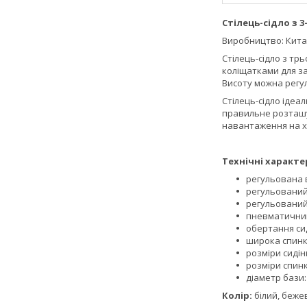
Стілець-сідло з 
Виробництво: Кит
Стілець-сідло з тр
коліщатками для за
Висоту можна регул
Стілець-сідло ідеа
правильне розташу
навантаження на хр
Технічні характе
регульована 
регульований
регульований
пневматичний
обертання сид
широка спинк
розміри сидінн
розміри спинки
діаметр бази: 
Колір:
білий, беже