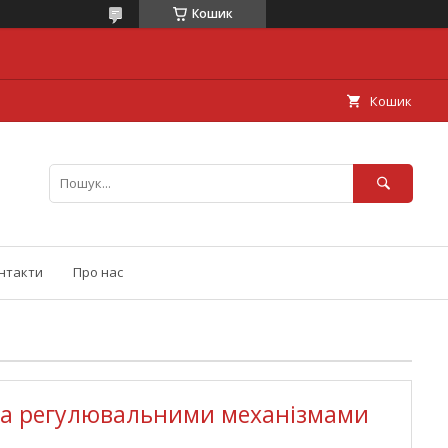
Кошик
Кошик
нтакти
Про нас
-ма регулювальними механізмами