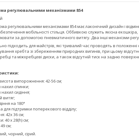
3-ма регулювальними механізмами 854
ай
ьома регулювальними механізмами 854 має лаконічний дизайн і відмінн
безпечення мобільності стільця. Оббивкою служить якісна екошкіра, 
ювати за допомогою пневматичного витягу. Два інші механізми регул
льно підходить для майстрів, які тривалий час проводять в положенні
вання хребта зі збереженням природних вигинів, при цьому відсут
ебці та міжхребцеві диски, а також відсутній тиск на задню поверхн
ристики:
висота випорожнення: 42-56 см;
 нахил спинки;
 нахил сидіння;
 витяг;
іння на 180°
а для підтримки поперекового відділу;
я: 42х 36 см;
: 40 х 28(h) см;
49 см;
вий, чорний, сірий.