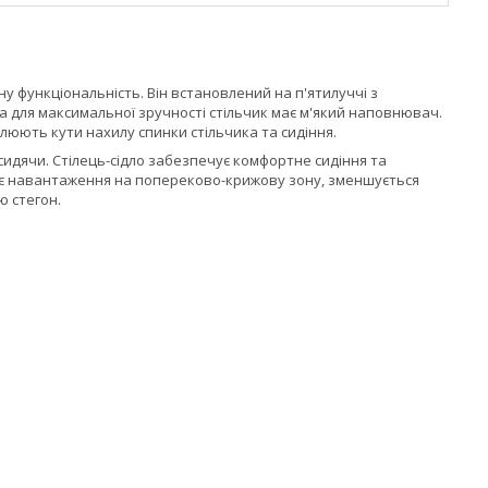
у функціональність. Він встановлений на п'ятилуччі з
а для максимальної зручності стільчик має м'який наповнювач.
юють кути нахилу спинки стільчика та сидіння.
 сидячи. Стілець-сідло забезпечує комфортне сидіння та
нє навантаження на попереково-крижову зону, зменшується
ю стегон.