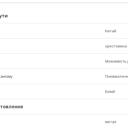
ути
Китай
хрестовина 
Можливість 
ханізму
Пневматич
Білий
отовлення
метал