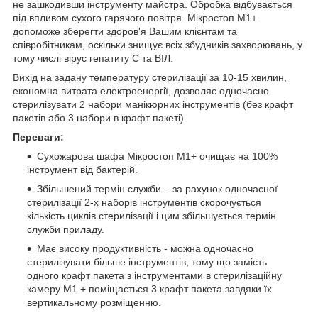
не зашкодивши інструменту майстра. Обробка відбувається
під впливом сухого гарячого повітря. Мікростоп М1+
допоможе зберегти здоров'я Вашим клієнтам та
співробітникам, оскільки знищує всіх збудників захворювань, у
тому числі вірус гепатиту С та ВІЛ.
Вихід на задану температуру стерилізації за 10-15 хвилин,
економна витрата електроенергії, дозволяє одночасно
стерилізувати 2 набори манікюрних інструментів (без крафт
пакетів або 3 набори в крафт пакеті).
Переваги:
Сухожарова шафа Мікростоп М1+ очищає на 100%
інструмент від бактерій.
Збільшений термін служби – за рахунок одночасної
стерилізації 2-х наборів інструментів скорочується
кількість циклів стерилізації і цим збільшується термін
служби приладу.
Має високу продуктивність - можна одночасно
стерилізувати більше інструментів, тому що замість
одного крафт пакета з інструментами в стерилізаційну
камеру М1 + поміщається 3 крафт пакета завдяки їх
вертикальному розміщенню.