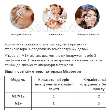
Корпус – нержавіюча сталь, що свідчить про якість
стерилізатора. Передбачено температурний датчик.
Мікростоп М1+ містить два комплекти інструментів або 3
крафт пакети. Стерилізуються інструменти з металу, скла та
стійких до високої температури матеріалів.
Відмінності між стерилізаторами Мікростоп
Модель
Кількість наборів
Кількість набо
інструментів у крафт-
інструментів без 
пакеті
пакету
М1/М1е
1
2
М1+
3
2