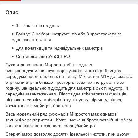
Опис
1 – 4 клієнтів на день.
Вміщує 2 набори інструментів або 3 крафтпакети за
одне завантаження.
Для початківців та індивідуальних майстрів.
Сертифіковано УкрСЕПРО.
Сухожарова шафа Мікростоп М1+ - одна з
високопродуктивних сухожарів українського виробництва
серед усіх представлених на ринку. Мікростоп М1+ допомагає
отримати втричі більше простерилізованих інструментів за
годину. Він ідеально підходить для майстрів бьюті індустрії із
середнім завантаженням. Відповідає всім запитам фахівців
нігтьового сервісу, майстрів тату, татуажу, пірсингу, підлог,
косметологів, майстрів-бровістів.
Весь модельний ряд сухожарів Мікростоп має однакові
технічні характеристики. Кожен може вибрати потрібний об'єм
залежно від завантаженості салону/майстра.
Стерилізатор дозволяє досягти ідеальної чистоти, при цьому