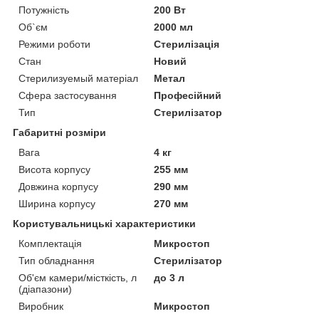
Потужність
200 Вт
Об`єм
2000 мл
Режими роботи
Стерилізація
Стан
Новий
Стерилизуемый матеріал
Метал
Сфера застосування
Професійний
Тип
Стерилізатор
Габаритні розміри
Вага
4 кг
Висота корпусу
255 мм
Довжина корпусу
290 мм
Ширина корпусу
270 мм
Користувальницькі характеристики
Комплектація
Микростоп
Тип обладнання
Стерилізатор
Об'єм камери/місткість, л
до 3 л
(діапазони)
Виробник
Микростоп