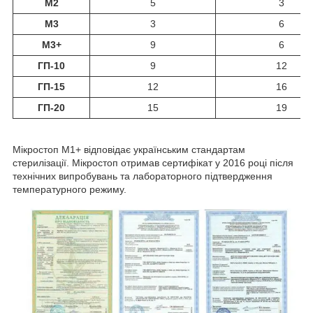
М2
5
3
М3
3
6
М3+
9
6
ГП-10
9
12
ГП-15
12
16
ГП-20
15
19
Мікростоп М1+ відповідає українським стандартам
стерилізації. Мікростоп отримав сертифікат у 2016 році після
технічних випробувань та лабораторного підтвердження
температурного режиму.