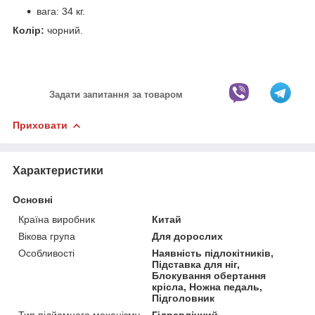
вага: 34 кг.
Колір:
чорний.
Задати запитання за товаром
Приховати
Характеристики
Основні
Країна виробник
Китай
Вікова група
Для дорослих
Особливості
Наявність підлокітників,
Підставка для ніг,
Блокування обертання
крісла, Ножна педаль,
Підголовник
Тип підйомного механізму
Гідравлічний