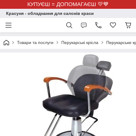
КУПУЄШ = ДОПОМАГАЄШ 💛💙
Красуня - обладнання для салонів краси
Товари та послуги
Перукарські крісла
Перукарське к