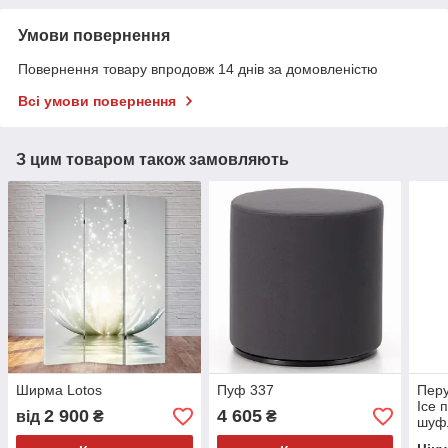
Умови повернення
Повернення товару впродовж 14 днів за домовленістю
Всі умови повернення
З цим товаром також замовляють
Ширма Lotos
Пуф 337
Перу
Ice 
2 900
4 605
від
₴
₴
шуф