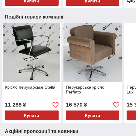
Цін
Купити
Купити
Подібні товари компанії
Крісло перукарське Stella
Перукарське крісло
Перу
Perfetto
Lux
11 288
16 570
15 
₴
₴
Купити
Купити
Акційні пропозиції та новинки