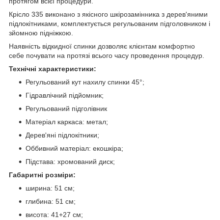
протягом всієї процедури.
Крісло 335 виконано з якісного шкірозамінника з дерев'яними
підлокітниками, комплектується регульованим підголовником і
зйомною підніжкою.
Наявність відкидної спинки дозволяє клієнтам комфортно
себе почувати на протязі всього часу проведення процедур.
Технічні характеристики:
Регульований кут нахилу спинки 45°;
Гідравлічний підйомник;
Регульований підголівник
Матеріал каркаса: метал;
Дерев'яні підлокітники;
Оббивний матеріал: екошкіра;
Підстава: хромований диск;
Габаритні розміри:
ширина: 51 см;
глибина: 51 см;
висота: 41+27 см;