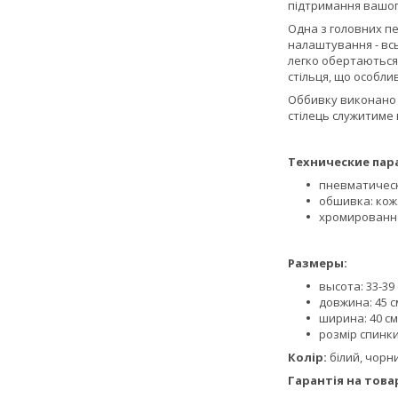
підтримання вашого
Одна з головних п
налаштування - вс
легко обертаються,
стільця, що особл
Оббивку виконано з
стілець служитиме 
Технические пар
пневматичес
обшивка: кож
хромированн
Размеры:
высота: 33-39 
довжина: 45 с
ширина: 40 см
розмір спинки
Колір:
білий, чорн
Гарантія на товар