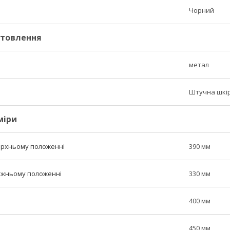
Чорний
отовлення
метал
Штучна шкі
міри
верхньому положенні
390 мм
нижньому положенні
330 мм
400 мм
450 мм