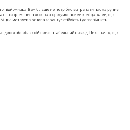
о підйомника. Вам більше не потрібно витрачати час на ручне
ана п'ятипроменева основа з прогумованими коліщатками, що
іцна металева основа гарантує стійкість і довговічність
я і довго зберігає свій презентабельний вигляд. Це означає, що