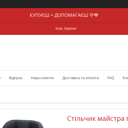
КУПУЄШ = ДОПОМАГАЄШ 💛💙
Київ, Україна
и
Відгуки
Наші клієнти
Доставка та оплата
FAQ
Ко
Стільчик майстра