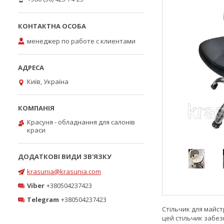
менеджер по работе с клиентами
Київ, Україна
Красуня - обладнання для салонів
краси
krasunia@krasunia.com
Viber
+380504237423
Telegram
+380504237423
Стільчик для майст
цей стільчик забе