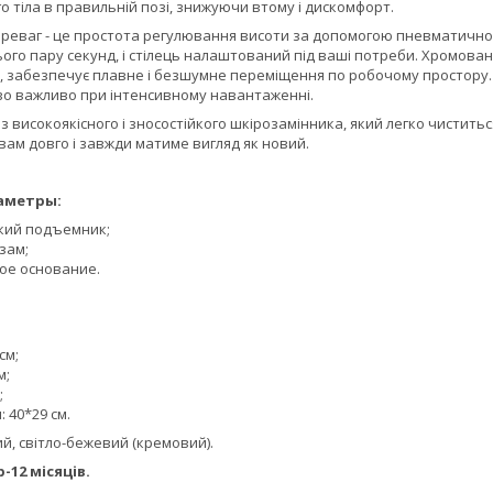
 тіла в правильній позі, знижуючи втому і дискомфорт.
ереваг - це простота регулювання висоти за допомогою пневматичног
ього пару секунд, і стілець налаштований під ваші потреби. Хромов
 забезпечує плавне і безшумне переміщення по робочому простору. М
иво важливо при інтенсивному навантаженні.
 високоякісного і зносостійкого шкірозамінника, який легко чиститьс
вам довго і завжди матиме вигляд як новий.
аметры:
кий подъемник;
зам;
ое основание.
см;
м;
;
: 40*29 см.
ий, світло-бежевий (кремовий).
-12 місяців.