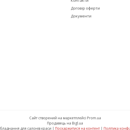
Контакти
Договір оферти
Документи
Сайт створений на маркетплейсі
Prom.ua
Продавець на Bigl.ua
Красуня - обладнання для салонів краси |
Поскаржитися на контент
|
Політика конфі