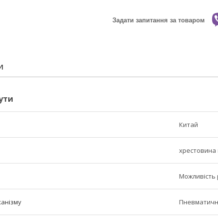
Задати запитання за товаром
И
ути
Китай
хрестовина 
Можливість 
ханізму
Пневматич