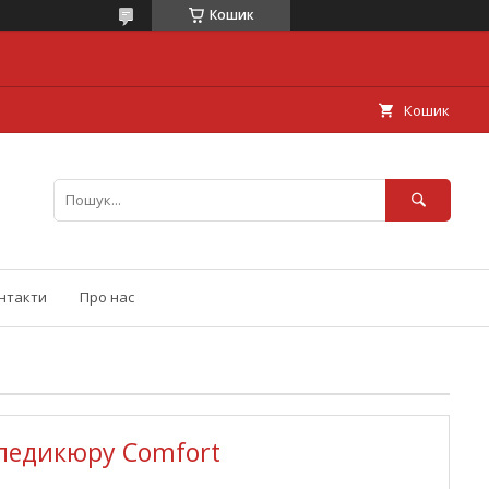
Кошик
Кошик
нтакти
Про нас
 педикюру Comfort