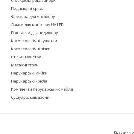
СПА-крісла реклайнери
Педикюрні крісла
Фрезера для манікюру
Лампи для манікюру UV LED
Підставки для педикюру
Косметологічні кушетки
Косметологічні візки
Стільці майстра
Масажні столи
Перукарські мийки
Перукарські крісла
Комплекти перукарських меблів
Сушуари, клімазони