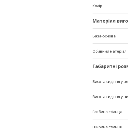
Колір
Матеріал виг
База-основа
Обивний матеріал
Габаритні роз
Висота сидіння у 
Висота сидіння у 
Глибина стільця
Ширина стільця