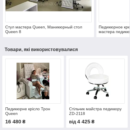
Стул мастера Queen, Маникюрный стол
Педикюрное кре
Queen 8
мастера педикю
Товари, які використовувалися
Педикюрне крісло Трон
Стільчик майстра педикюру
Queen
ZD-2118
16 480
4 425
₴
від
₴