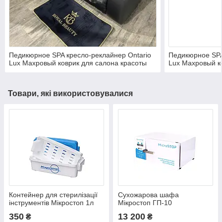
Педикюрное SPA кресло-реклайнер Ontario
Педикюрное SPA
Lux Махровый коврик для салона красоты
Lux Махровый к
Комплект текстиля
Комплект текст
Товари, які використовувалися
Контейнер для стерилізації
Сухожарова шафа
інструментів Мікростоп 1л
Мікростоп ГП-10
350
13 200
₴
₴