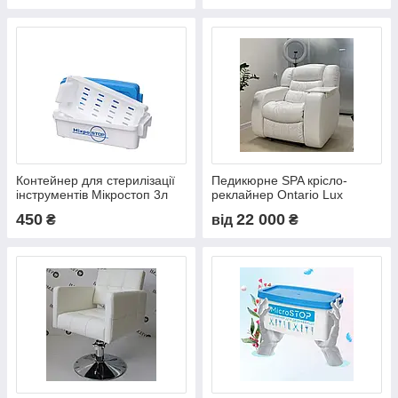
Контейнер для стерилізації
Педикюрне SPA крісло-
інструментів Мікростоп 3л
реклайнер Ontario Lux
450
22 000
₴
від
₴