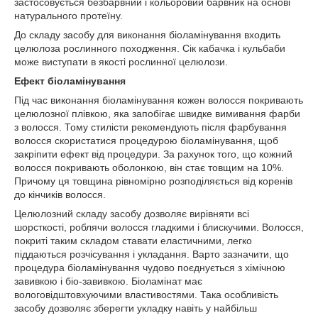
застосовується безбарвний і кольоровий барвник на основі
натурального протеїну.
До складу засобу для виконання біоламінування входить
целюлоза рослинного походження. Сік кабачка і кульбаби
може виступати в якості рослинної целюлози.
Ефект біоламінування
Під час виконання біоламінування кожен волосся покривають
целюлозної плівкою, яка запобігає швидке вимивання фарби
з волосся. Тому стилісти рекомендують після фарбування
волосся скористатися процедурою біоламінування, щоб
закріпити ефект від процедури. За рахунок того, що кожний
волосся покривають оболонкою, він стає товщим на 10%.
Причому ця товщина рівномірно розподіляється від коренів
до кінчиків волосся.
Целюлозний складу засобу дозволяє вирівняти всі
шорсткості, роблячи волосся гладкими і блискучими. Волосся,
покриті таким складом ставати еластичними, легко
піддаються розчісування і укладання. Варто зазначити, що
процедура біоламінування чудово поєднується з хімічною
завивкою і біо-завивкою. Біоламінат має
вологовідштовхуючими властивостями. Така особливість
засобу дозволяє зберегти укладку навіть у найбільш