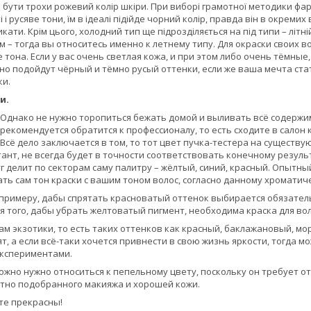
бути трохи рожевий колір шкіри. При виборі грамотної методики фар
 і русяве тони, їм в ідеалі підійде чорний колір, правда він в окрем
икати. Крім цього, холодний тип ще підрозділяється на під типи – літ
 – тогда вы относитесь именно к летнему типу. Для окраски своих 
тона. Если у вас очень светлая кожа, и при этом либо очень тёмные,
но подойдут чёрный и тёмно русый оттенки, если же ваша мечта ста
ки.
и.
. Однако не нужно торопиться бежать домой и выливать всё содержи
 рекомендуется обратится к профессионалу, то есть сходите в салон
Всё дело заключается в том, то тот цвет пучка-тестера на существ
нт, не всегда будет в точности соответствовать конечному результа
г делит по секторам саму палитру – жёлтый, синий, красный. Опытны
ать сам тон краски с вашим тоном волос, согласно данному хроматич
к примеру, дабы спрятать красноватый оттенок выбирается обязатель
для того, дабы убрать желтоватый пигмент, необходима краска для в
м экзотики, то есть таких оттенков как красный, баклажановый, мор
т, а если всё-таки хочется привнести в свою жизнь яркости, тогда м
кспериментами.
ожно нужно относиться к пепельному цвету, поскольку он требует о
тно подобранного макияжа и хорошей кожи.
ьте прекрасны!