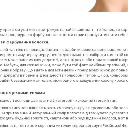
у протягом усієї життя витримують найбільше змін – то їжачок, то каре
ва процедура, як фарбування, всі жінки стали прагнути змінити себ
ази фарбування волосся.
лий час ніяк не покидає бажання офарбити волосся, воно виважено т
иміром, в саму першу чергу, необхідно грамотно підібрати саме той к
осся може вашому віку додати 5, а то і 10 років або надати вашій шкір
. Мабуть, для кожної жінки, може бути той факт найбільш трагічний
нію її образу, що здатне довести деяких прекрасних жінок до повної 
ідбирати в повній відповідності з кольором і типом шкіри, кольором оч
 подібні беззахисним ангелам, після одного відвідування салону крас
ння з різними типами.
ішності всі люди діляться на 2 категорії – холодний і теплий тип.
еплого типу зовнішності мають смагляву шкіру з персиковим або золот
 Їм притаманний натуральний колір волосся від темнувато русявого 
ходять будь-які золотисті, каштанові або руді відтінки волосся, а от 
нішності, тобто всім корінним жителям середньої смуги Російської Феде