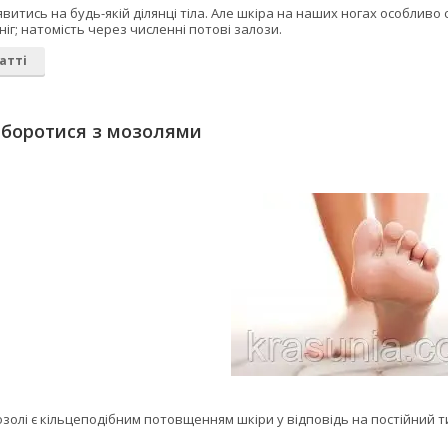
явитись на будь-якій ділянці тіла. Але шкіра на наших ногах особливо 
ніг; натомість через численні потові залози.
атті
 боротися з мозолями
золі є кільцеподібним потовщенням шкіри у відповідь на постійний ти