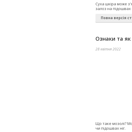
Суха шкіра може з'
залоз на підошвах 
Повна версія ст
Ознаки та як
28 квітня 2022
Що таке мозолі? Мо
чи підошвах ніг.