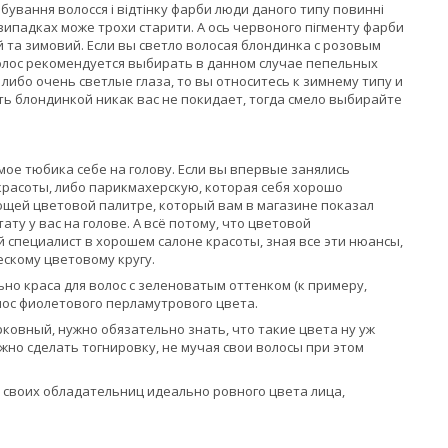
бування волосся і відтінку фарби люди даного типу повинні
их випадках може трохи старити. А ось червоного пігменту фарби
ній та зимовий. Если вы светло волосая блондинка с розовым
волос рекомендуется выбирать в данном случае пепельных
 либо очень светлые глаза, то вы относитесь к зимнему типу и
ть блондинкой никак вас не покидает, тогда смело выбирайте
мое тюбика себе на голову. Если вы впервые занялись
 красоты, либо парикмахерскую, которая себя хорошо
ующей цветовой палитре, который вам в магазине показал
ту у вас на голове. А всё потому, что цветовой
й специалист в хорошем салоне красоты, зная все эти нюансы,
ескому цветовому кругу.
но краса для волос с зеленоватым оттенком (к примеру,
олос фиолетового перламутрового цвета.
ковный, нужно обязательно знать, что такие цвета ну уж
ожно сделать тогнировку, не мучая свои волосы при этом
т своих обладательниц идеально ровного цвета лица,