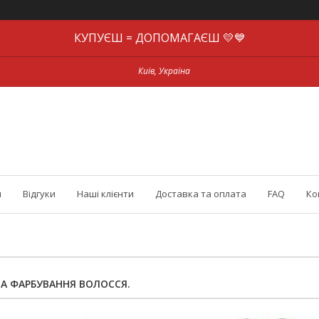
КУПУЄШ = ДОПОМАГАЄШ 💛💙
Київ, Україна
и
Відгуки
Наші клієнти
Доставка та оплата
FAQ
Ко
А ФАРБУВАННЯ ВОЛОССЯ.