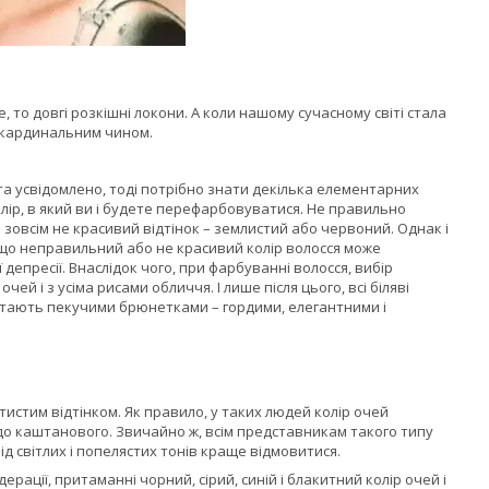
, то довгі розкішні локони. А коли нашому сучасному світі стала
е кардинальним чином.
а усвідомлено, тоді потрібно знати декілька елементарних
олір, в який ви і будете перефарбовуватися. Не правильно
і зовсім не красивий відтінок – землистий або червоний. Однак і
, що неправильний або не красивий колір волосся може
депресії. Внаслідок чого, при фарбуванні волосся, вибір
ей і з усіма рисами обличчя. І лише після цього, всі біляві
и стають пекучими брюнетками – гордими, елегантними і
истим відтінком. Як правило, у таких людей колір очей
до каштанового. Звичайно ж, всім представникам такого типу
від світлих і попелястих тонів краще відмовитися.
рації, притаманні чорний, сірий, синій і блакитний колір очей і