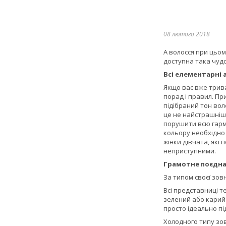
08 лютого 2018
А волосся при цьом
доступна така чудо
Всі елементарні 
Якщо вас вже трива
порад і правил. Пр
підібраний тон вол
це не найстрашніше
порушити всю гармо
кольору необхідно п
жінки дівчата, які
неприступними.
Грамотне поєдна
За типом своєї зовн
Всі представниці т
зелений або карий.
просто ідеально під
Холодного типу зов