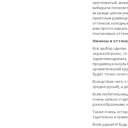
светловатый, може 
вибирати попелясті
їм краще цілком ун
приятным румянцем
оттенков холодные 
вам просто идеаль
платиновые оттен
Нюансы и оттенк
Всё, выбор сделан
окраской волос, то
зарекомендовала. 
продавец-консульта
хроматический кру
будет точно сочет
Вследствие чего, 
средне-русый), а 
Всем любительница
очень сильно старя
разнообразными э
Также очень остор
тщательно и грамо
Всем удачи! И буд