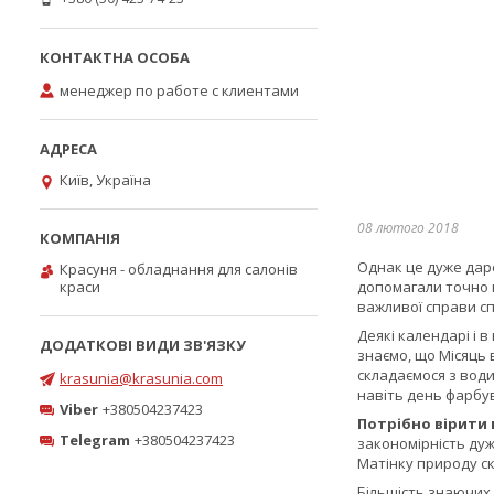
менеджер по работе с клиентами
Київ, Україна
08 лютого 2018
Однак це дуже даре
Красуня - обладнання для салонів
краси
допомагали точно 
важливої справи сп
Деякі календарі і 
знаємо, що Місяць 
складаємося з води
krasunia@krasunia.com
навіть день фарбу
Viber
+380504237423
Потрібно вірити
Telegram
+380504237423
закономірність дуж
Матінку природу ск
Більшість знаючих 