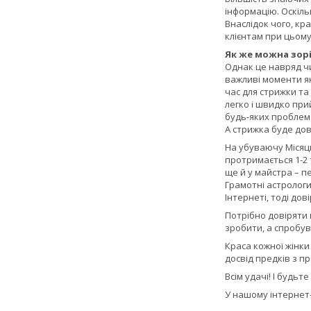
інформацію. Оскіль
Внаслідок чого, кра
клієнтам при цьому
Як же можна зор
Однак це навряд чи
важливі моменти як
час для стрижки та
легко і швидко при
будь-яких проблем 
А стрижка буде дов
На убуваючу Місяць
протримається 1-2 
ще й у майстра – п
Грамотні астрологи
Інтернеті, тоді до
Потрібно довіряти 
зробити, а спробув
Краса кожної жінки
досвід предків з 
Всім удачі! І будьте
У нашому інтернет