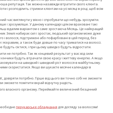
роша репутація. Так можна назавжди втратити свого клієнта.
ти і розподілить стрижки клієнтам на усі місяці в році, щоб всім
ний час виглянути у вікно і спробувати що-небудь зрозуміти.
ше і зрозуміліше. У даному календарі цілком враховані такі
більш вдалим варіантом є саме зростаюча Місяць. Це найкращий
тник Землі набирає сил і зростає, людський організм може дуже
го і волосся, підстрижені або пофарбовані в цей період, без
і яскравим, а також буде довше по часу триматися на волоссі.
не будуть сіктися, і при цьому швидко будуть відростати.
ти не потрібно. Так як кінцевий результат у вас від сили
і кінчики будуть втрачати свою красу і життєву енергію. А якщо
зраховувати на швидкий і швидкий ріст волосся в майбутньому.
ними скористатися. Якщо ви шукаєте місячні календарі в
, довіряти потрібно. Гірше від цього ви точно собі не зможете
ви зможете помітити вкрай відчутну радість.
свого власного організму. Переймайте величезний безцінний
 необхідне
перукарське обладнання
для догляду за волоссям!