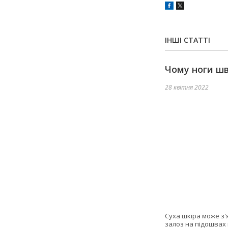
ІНШІ СТАТТІ
Чому ноги ш
28 квітня 2022
Суха шкіра може з'
залоз на підошвах 