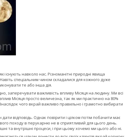
кі існують навколо нас. Різноманітні природні явища
Навіть спеціальним чином складалися для кожного дуже
иконувати те або інша дія.
дно, заперечувати важливість впливу Місяця на людину. Ми всі
у вплив Місяця просто величезна, так як ми практично на 80%
. Внаслідок чого вкрай важливо правильно і грамотно вибирати
 дати відповідь. Однак повірити і цілком потім побачити має
свого походу в перукарню не в сприятливий для цього день.
ні та внутрішні процеси, і при цьому хочемо ми цього або ні.
магаються цілком донести до всіх своїх клієнтів вкрай корисну