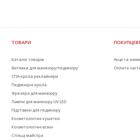
ТОВАРИ
ПОКУПЦЕВ
Каталог товарів
Акції та зни
Витяжки для манікюру/педикюру
Оплата част
СПА-крісла реклайнери
Педикюрні крісла
Фрезера для манікюру
Лампи для манікюру UV LED
Підставки для педикюру
Косметологічні кушетки
Косметологічні візки
Стільці майстра