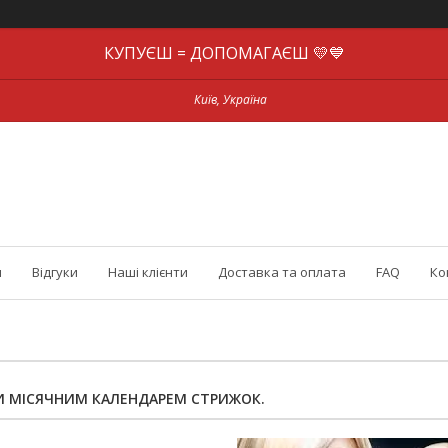
КУПУЄШ = ДОПОМАГАЄШ 💛💙
Київ, Україна
и
Відгуки
Наші клієнти
Доставка та оплата
FAQ
Ко
И МІСЯЧНИМ КАЛЕНДАРЕМ СТРИЖОК.