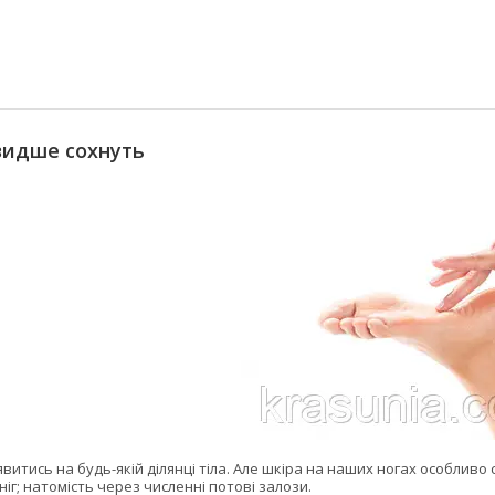
видше сохнуть
явитись на будь-якій ділянці тіла. Але шкіра на наших ногах особливо 
ніг; натомість через численні потові залози.