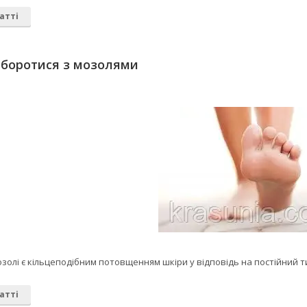
атті
 боротися з мозолями
золі є кільцеподібним потовщенням шкіри у відповідь на постійний ти
атті