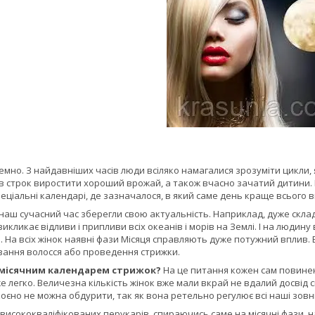
мно. З найдавніших часів люди всіляко намагалися зрозуміти цикли, я
в строк виростити хороший врожай, а також вчасно зачатий дитини. 
еціальні календарі, де зазначалося, в який саме день краще всього в
в наш сучасний час зберегли свою актуальність. Наприклад, дуже скла
викликає відливи і припливи всіх океанів і морів на Землі. І на людин
. На всіх жінок наявні фази Місяця справляють дуже потужний вплив
вання волосся або проведення стрижки.
 місячним календарем стрижок?
На це питання кожен сам повинен
е легко. Величезна кількість жінок вже мали вкрай не вдалий досвід 
оєно не можна обдурити, так як вона ретельно регулює всі наші зовніш
висококваліфікованих перукарів, спираючись саме на місячні фази, на