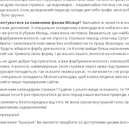
ки дуже погана стрижка - це відповідно – надзвичайно погана і не хо
ще всього, коли досвідчений перукар складе для себе графік своєї робо
 було зручно.
ієнтуватися за наявними фазам Місяця?
Звичайно ж, можете в ніч
 вам допоможе. У спеціально складеному календарі все набагато ясні
 же росте й убуває Місяць, нова вона чи повна. Вважається, що най
 фарбування волосся, і це не спроста. Оскільки період, коли наш Супу
ймати і засвоювати нові зміни без особливої на те праці. Внаслідок чо
будуть вбирати фарбу для волосся, та й колір вийде більш насиченим 
гий час тримати свою форму. І до всього іншого, волосся на кінчиках 
 не дуже добре підстригатися, а вже фарбування волосся і зовсім роби
тижні. А волосся, найімовірніше, після стрижки через свіже підстрижен
ерукаря попадеться, так сказати «важка рука», то ви можете і не ро
 спеціально складають Місячні календарі, щоб кожна людина змогла 
віряйте лише перевіреним сайтів.
місячним календарем стрижок? Судячи з усього вище сказаного, то ТАК
авши хоча б раз прислухатися до всіх порад нашої матінки-природи, 
 залежить безпосередньо від того, як вона слухає внутрішній голос 
превеликим задоволенням!
 прекрасні!
-магазині "Красуня" Ви зможете придбати за доступними цінами все