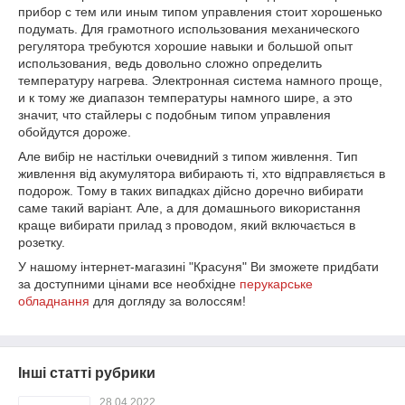
прибор с тем или иным типом управления стоит хорошенько
подумать. Для грамотного использования механического
регулятора требуются хорошие навыки и большой опыт
использования, ведь довольно сложно определить
температуру нагрева. Электронная система намного проще,
и к тому же диапазон температуры намного шире, а это
значит, что стайлеры с подобным типом управления
обойдутся дороже.
Але вибір не настільки очевидний з типом живлення. Тип
живлення від акумулятора вибирають ті, хто відправляється в
подорож. Тому в таких випадках дійсно доречно вибирати
саме такий варіант. Але, а для домашнього використання
краще вибирати прилад з проводом, який включається в
розетку.
У нашому інтернет-магазині "Красуня" Ви зможете придбати
за доступними цінами все необхідне
перукарське
обладнання
для догляду за волоссям!
Інші статті рубрики
28.04.2022