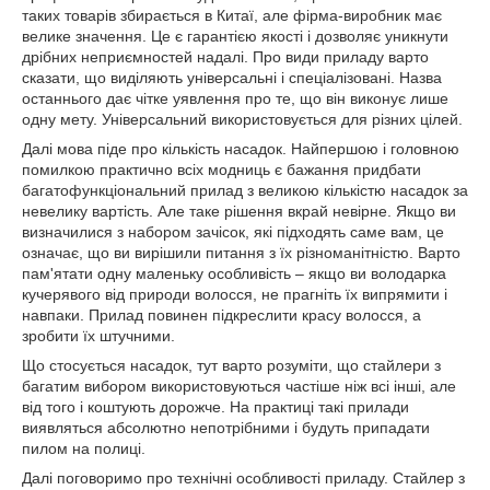
таких товарів збирається в Китаї, але фірма-виробник має
велике значення. Це є гарантією якості і дозволяє уникнути
дрібних неприємностей надалі. Про види приладу варто
сказати, що виділяють універсальні і спеціалізовані. Назва
останнього дає чітке уявлення про те, що він виконує лише
одну мету. Універсальний використовується для різних цілей.
Далі мова піде про кількість насадок. Найпершою і головною
помилкою практично всіх модниць є бажання придбати
багатофункціональний прилад з великою кількістю насадок за
невелику вартість. Але таке рішення вкрай невірне. Якщо ви
визначилися з набором зачісок, які підходять саме вам, це
означає, що ви вирішили питання з їх різноманітністю. Варто
пам'ятати одну маленьку особливість – якщо ви володарка
кучерявого від природи волосся, не прагніть їх випрямити і
навпаки. Прилад повинен підкреслити красу волосся, а
зробити їх штучними.
Що стосується насадок, тут варто розуміти, що стайлери з
багатим вибором використовуються частіше ніж всі інші, але
від того і коштують дорожче. На практиці такі прилади
виявляться абсолютно непотрібними і будуть припадати
пилом на полиці.
Далі поговоримо про технічні особливості приладу. Стайлер з