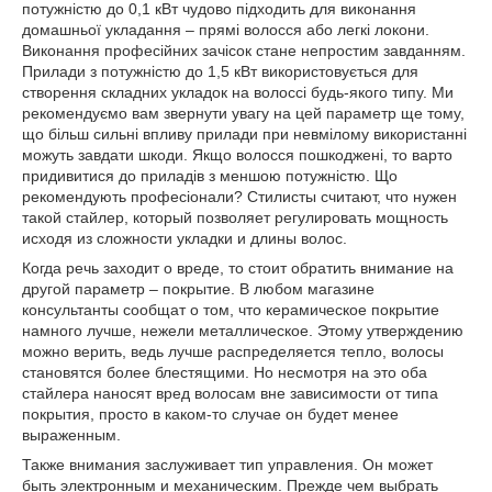
потужністю до 0,1 кВт чудово підходить для виконання
домашньої укладання – прямі волосся або легкі локони.
Виконання професійних зачісок стане непростим завданням.
Прилади з потужністю до 1,5 кВт використовується для
створення складних укладок на волоссі будь-якого типу. Ми
рекомендуємо вам звернути увагу на цей параметр ще тому,
що більш сильні впливу прилади при невмілому використанні
можуть завдати шкоди. Якщо волосся пошкоджені, то варто
придивитися до приладів з меншою потужністю. Що
рекомендують професіонали? Стилисты считают, что нужен
такой стайлер, который позволяет регулировать мощность
исходя из сложности укладки и длины волос.
Когда речь заходит о вреде, то стоит обратить внимание на
другой параметр – покрытие. В любом магазине
консультанты сообщат о том, что керамическое покрытие
намного лучше, нежели металлическое. Этому утверждению
можно верить, ведь лучше распределяется тепло, волосы
становятся более блестящими. Но несмотря на это оба
стайлера наносят вред волосам вне зависимости от типа
покрытия, просто в каком-то случае он будет менее
выраженным.
Также внимания заслуживает тип управления. Он может
быть электронным и механическим. Прежде чем выбрать