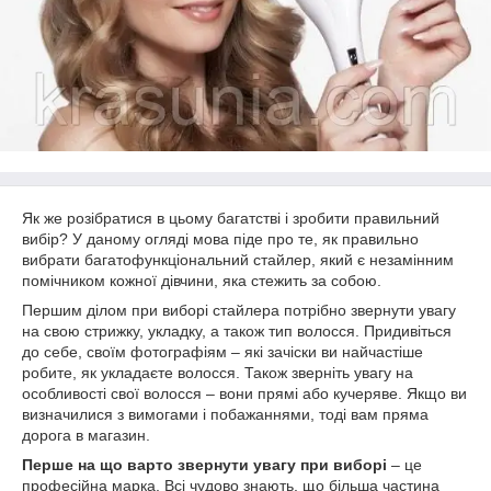
Як же розібратися в цьому багатстві і зробити правильний
вибір? У даному огляді мова піде про те, як правильно
вибрати багатофункціональний стайлер, який є незамінним
помічником кожної дівчини, яка стежить за собою.
Першим ділом при виборі стайлера потрібно звернути увагу
на свою стрижку, укладку, а також тип волосся. Придивіться
до себе, своїм фотографіям – які зачіски ви найчастіше
робите, як укладаєте волосся. Також зверніть увагу на
особливості свої волосся – вони прямі або кучеряве. Якщо ви
визначилися з вимогами і побажаннями, тоді вам пряма
дорога в магазин.
Перше на що варто звернути увагу при виборі
– це
професійна марка. Всі чудово знають, що більша частина