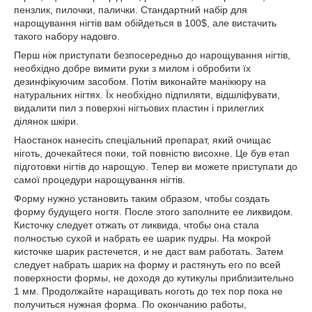
пензлик, пилочки, палички. Стандартний набір для
нарощування нігтів вам обійдеться в 100$, але вистачить
такого набору надовго.
Перш ніж приступати безпосередньо до нарощування нігтів,
необхідно добре вимити руки з милом і обробити їх
дезинфікуючим засобом. Потім виконайте манікюру на
натуральних нігтях. Їх необхідно підпиляти, відшліфувати,
видалити пил з поверхні нігтьових пластин і прилеглих
ділянок шкіри.
Наостанок нанесіть спеціальний препарат, який очищає
ніготь, дочекайтеся поки, той повністю висохне. Це був етап
підготовки нігтів до нарощую. Тепер ви можете приступати до
самої процедури нарощування нігтів.
Форму нужно установить таким образом, чтобы создать
форму будущего ногтя. После этого заполните ее ликвидом.
Кисточку следует отжать от ликвида, чтобы она стала
полностью сухой и набрать ее шарик пудры. На мокрой
кисточке шарик растечется, и не даст вам работать. Затем
следует набрать шарик на форму и растянуть его по всей
поверхности формы, не доходя до кутикулы приблизительно
1 мм. Продолжайте наращивать ноготь до тех пор пока не
получиться нужная форма. По окончанию работы,