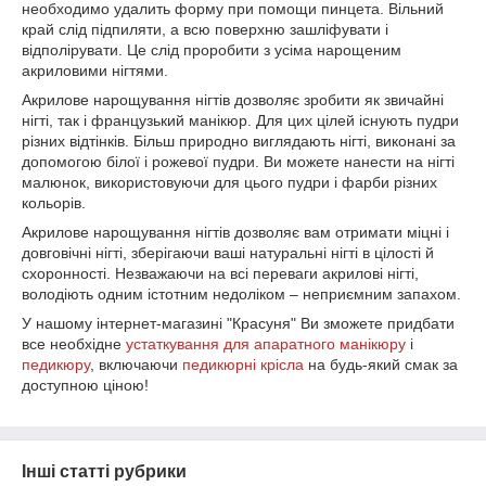
необходимо удалить форму при помощи пинцета. Вільний
край слід підпиляти, а всю поверхню зашліфувати і
відполірувати. Це слід проробити з усіма нарощеним
акриловими нігтями.
Акрилове нарощування нігтів дозволяє зробити як звичайні
нігті, так і французький манікюр. Для цих цілей існують пудри
різних відтінків. Більш природно виглядають нігті, виконані за
допомогою білої і рожевої пудри. Ви можете нанести на нігті
малюнок, використовуючи для цього пудри і фарби різних
кольорів.
Акрилове нарощування нігтів дозволяє вам отримати міцні і
довговічні нігті, зберігаючи ваші натуральні нігті в цілості й
схоронності. Незважаючи на всі переваги акрилові нігті,
володіють одним істотним недоліком – неприємним запахом.
У нашому інтернет-магазині "Красуня" Ви зможете придбати
все необхідне
устаткування для апаратного манікюру
і
педикюру
, включаючи
педикюрні крісла
на будь-який смак за
доступною ціною!
Інші статті рубрики