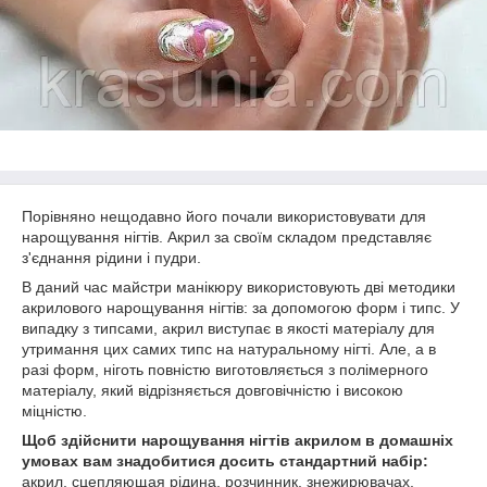
Порівняно нещодавно його почали використовувати для
нарощування нігтів. Акрил за своїм складом представляє
з'єднання рідини і пудри.
В даний час майстри манікюру використовують дві методики
акрилового нарощування нігтів: за допомогою форм і типс. У
випадку з типсами, акрил виступає в якості матеріалу для
утримання цих самих типс на натуральному нігті. Але, а в
разі форм, ніготь повністю виготовляється з полімерного
матеріалу, який відрізняється довговічністю і високою
міцністю.
Щоб здійснити нарощування нігтів акрилом в домашніх
умовах вам знадобитися досить стандартний набір:
акрил, сцепляющая рідина, розчинник, знежирювачах,