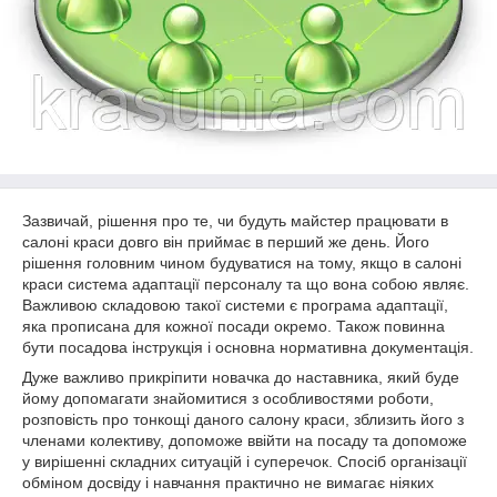
Зазвичай, рішення про те, чи будуть майстер працювати в
салоні краси довго він приймає в перший же день. Його
рішення головним чином будуватися на тому, якщо в салоні
краси система адаптації персоналу та що вона собою являє.
Важливою складовою такої системи є програма адаптації,
яка прописана для кожної посади окремо. Також повинна
бути посадова інструкція і основна нормативна документація.
Дуже важливо прикріпити новачка до наставника, який буде
йому допомагати знайомитися з особливостями роботи,
розповість про тонкощі даного салону краси, зблизить його з
членами колективу, допоможе ввійти на посаду та допоможе
у вирішенні складних ситуацій і суперечок. Спосіб організації
обміном досвіду і навчання практично не вимагає ніяких