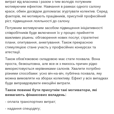
витрат від власника і разом з тим володіє потужним
мотивуючим ефектом. Навчання в рамках одного салону
краси, обмін досвідом допомагає згуртувати колектив. Серед
факторів, які мотивують працівників, присутній професійний
ріст, підвищення лояльності до салону.
Потужним мотивуючим засобом підвищення ініціативності
співробітників буде включення їх у процес прийняття
важливих рішень: обговорення нових послуг, стратегічні
плани, опитування, анкетування. Також прекрасною
стимуляцією стане участь у професійних конкурсах та
атестації.
Також обов'язковою складовою має стати похвала. Вона
проста, безкоштовна, але все-ж з якихось причин рідко
використовується керівниками салонів. Хвалити потрібно
різними способами: усно віч-на-віч, публічна похвала, яку
можна вимовляти на зборах колективу. Ефект у всіх випадках
буде виправдовувати емоційні витрати.
Також повинні бути присутнім такі мотиватори, які
вимагають фінансових вкладень:
- оплата транспортних витрат;
- надання спецодягу;