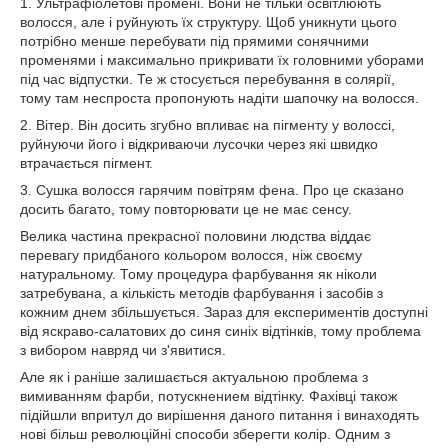
1. Ультрафіолетові промені. Вони не тільки освітлюють
волосся, але і руйнують їх структуру. Щоб уникнути цього
потрібно менше перебувати під прямими сонячними
променями і максимально прикривати їх головними уборами
під час відпустки. Те ж стосується перебування в солярії,
тому там неспроста пропонують надіти шапочку на волосся.
2. Вітер. Він досить згубно впливає на пігменту у волоссі,
руйнуючи його і відкриваючи лусочки через які швидко
втрачається пігмент.
3. Сушка волосся гарячим повітрям фена. Про це сказано
досить багато, тому повторювати це не має сенсу.
Велика частина прекрасної половини людства віддає
перевагу придбаного кольором волосся, ніж своєму
натуральному. Тому процедура фарбування як ніколи
затребувана, а кількість методів фарбування і засобів з
кожним днем збільшується. Зараз для експериментів доступні
від яскраво-салатових до синя синіх відтінків, тому проблема
з вибором навряд чи з'явитися.
Але як і раніше залишається актуальною проблема з
вимиванням фарби, потускнением відтінку. Фахівці також
підійшли впритул до вирішення даного питання і винаходять
нові більш революційні способи зберегти колір. Одним з