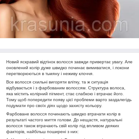
Новий яскравий відтінок волосся завжди привертає увагу. Але
оновлений колір дуже швидко починає вимиватися, і локони
перетворюються в тьмяну і неживу клоччя.
Все волосся схильні вигоряти влітку, та ж ситуація
відбувається і з фарбованим волоссям. Структура волоса,
яка містить колірний пігмент, стає слабкою і втрачає його.
Тому щоб попередити появу цієї проблеми варто заздалегідь
подумати про своїх діях щодо захисту кольору.
Фарбоване волосся починають швидко втрачати колір в
результаті частого миття голови. До нещастя, натуральні
волосся також втрачають свій колір під впливом деяких
факторів, найбільш поширені з них: