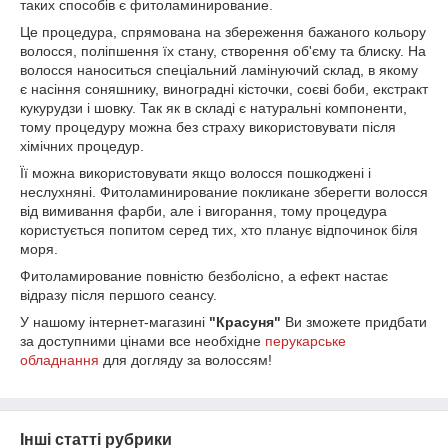
таких способів є фитоламинирование.
Це процедура, спрямована на збереження бажаного кольору
волосся, поліпшення їх стану, створення об'єму та блиску. На
волосся наноситься спеціальний ламінуючий склад, в якому
є насіння соняшнику, виноградні кісточки, соєві боби, екстракт
кукурудзи і шовку. Так як в складі є натуральні компоненти,
тому процедуру можна без страху використовувати після
хімічних процедур.
Її можна використовувати якщо волосся пошкоджені і
неслухняні. Фитоламинирование покликане зберегти волосся
від вимивання фарби, але і вигорання, тому процедура
користується попитом серед тих, хто планує відпочинок біля
моря.
Фитоламирование повністю безболісно, а ефект настає
відразу після першого сеансу.
У нашому інтернет-магазині
"Красуня"
Ви зможете придбати
за доступними цінами все необхідне
перукарське
обладнання
для догляду за волоссям!
Інші статті рубрики