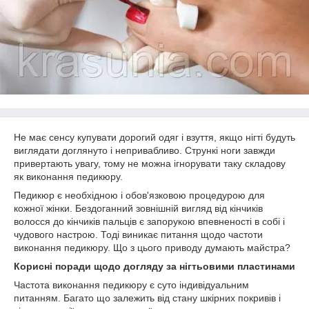
Не має сенсу купувати дорогий одяг і взуття, якщо нігті будуть
виглядати доглянуто і непривабливо. Стрункі ноги завжди
привертають увагу, тому не можна ігнорувати таку складову
як виконання педикюру.
Педикюр є необхідною і обов'язковою процедурою для
кожної жінки. Бездоганний зовнішній вигляд від кінчиків
волосся до кінчиків пальців є запорукою впевненості в собі і
чудового настрою. Тоді виникає питання щодо частоти
виконання педикюру. Що з цього приводу думають майстра?
Корисні поради щодо догляду за нігтьовими пластинами
Частота виконання педикюру є суто індивідуальним
питанням. Багато що залежить від стану шкірних покривів і