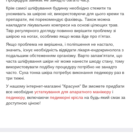
Процедура займає не занадто багато часу.
Крім самої шліфування будинку необхідно стежити та
ухоживать за шкірою ніг, використовуючи для цього креми та
препарати, які порекомендує фахівець. Також можна
накладати лікувальних компреси на основі цілющих трав.
Твір регулярного догляду повинно вирішити проблему зі
шкірою на ногах, особливо якщо мова йде про п'ятах.
Якщо проблема не вирішена, і поліпшення не настало,
значить, існує необхідність відвідати лікаря-ендокринолога з
подальшим обстеженням організму. Варто запам'ятати, що
часта шліфування шкіри ніг може нанести шкоду стану, тому
використовувати подібну процедуру потрібно не занадто
часто. Суха тонка шкіра потребує виконання педикюру раз в
три тижні.
У нашому інтернет-магазині "Красуня" Ви зможете придбати
все необхідне
устаткування для апаратного манікюру
і
педикюру
, включаючи
педикюрні крісла
на будь-який смак за
доступною ціною!