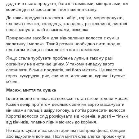
додати в нього продукти, багаті вітамінами, мінералами, які
корисні для їх зростання і поліпшення стану.
До таких продуктів належать: яйця, горіхи, морепродукти,
яловича печінка, холодець, холодець, різні заливні, листові
овочі, капуста, хліб з висівками, вівсянка.
Прекрасним засобом для відновлення волосся є суміш
желатину і молока. Такий розчин необхідно пити щодня
протягом місяця в комплексі з полівітамінами.
Якщо стала турбувати проблема лупи, в такому разі
організму не вистачає цинку. У такому випадку варто
споживати більше продуктів, які його містять. Це квасоля,
горох, кукурудза, рис, свинина, яловичина, куряче і гусяче
м'ясо.
Масаж, миття та сушка
Благотворно впливає на волосся і стан шкіри голови масаж.
Кожен вечір протягом декількох хвилин варто масажувати
кінчиками пальців шкіру голову, а потім розчесати волосся.
Короткі волосся слід розчісувати від коренів, а довгі – тільки
від кінчиків, плавно піднімаючись до коріння.
Не варто сушити волосся гарячим повітрям фена, сонцем
або відкритим вогнем. Після миття слід злегка промокнути