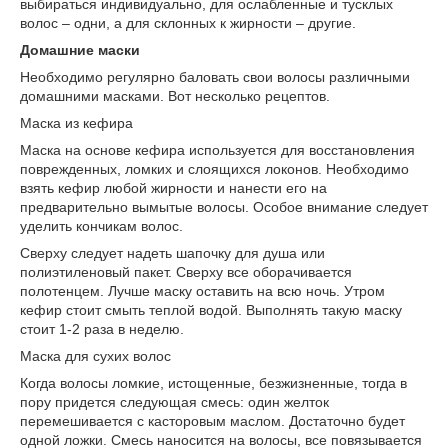
выбираться индивидуально, для ослабленные и тусклых
волос – одни, а для склонных к жирности – другие.
Домашние маски
Необходимо регулярно баловать свои волосы различными
домашними масками. Вот несколько рецептов.
Маска из кефира
Маска на основе кефира используется для восстановления
поврежденных, ломких и слоящихся локонов. Необходимо
взять кефир любой жирности и нанести его на
предварительно вымытые волосы. Особое внимание следует
уделить кончикам волос.
Сверху следует надеть шапочку для душа или
полиэтиленовый пакет. Сверху все оборачивается
полотенцем. Лучше маску оставить на всю ночь. Утром
кефир стоит смыть теплой водой. Выполнять такую маску
стоит 1-2 раза в неделю.
Маска для сухих волос
Когда волосы ломкие, истощенные, безжизненные, тогда в
пору придется следующая смесь: один желток
перемешивается с касторовым маслом. Достаточно будет
одной ложки. Смесь наносится на волосы, все повязывается