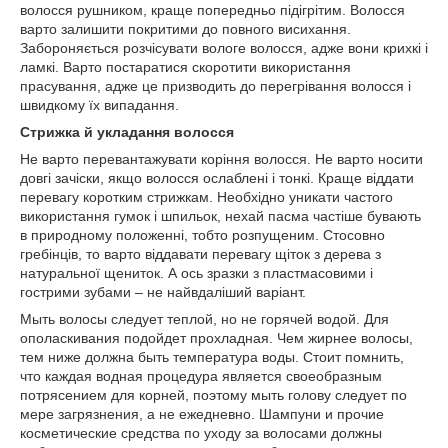
волосся рушником, краще попередньо підігрітим. Волосся
варто залишити покритими до повного висихання.
Забороняється розчісувати вологе волосся, адже вони крихкі і
ламкі. Варто постаратися скоротити використання
прасування, адже це призводить до перегрівання волосся і
швидкому їх випадання.
Стрижка й укладання волосся
Не варто перевантажувати коріння волосся. Не варто носити
довгі зачіски, якщо волосся ослаблені і тонкі. Краще віддати
перевагу коротким стрижкам. Необхідно уникати частого
використання гумок і шпильок, нехай пасма частіше бувають
в природному положенні, тобто розпущеним. Стосовно
гребінців, то варто віддавати перевагу щіток з дерева з
натуральної щениток. А ось зразки з пластмасовими і
гострими зубами – не найвдаліший варіант.
Мыть волосы следует теплой, но не горячей водой. Для
ополаскивания подойдет прохладная. Чем жирнее волосы,
тем ниже должна быть температура воды. Стоит помнить,
что каждая водная процедура является своеобразным
потрясением для корней, поэтому мыть голову следует по
мере загрязнения, а не ежедневно. Шампуни и прочие
косметические средства по уходу за волосами должны