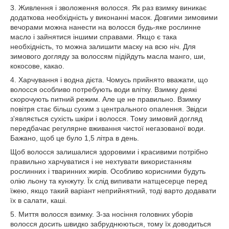
3. Живлення і зволоження волосся. Як раз взимку виникає
додаткова необхідність у виконанні масок. Довгими зимовими
вечорами можна нанести на волосся будь-яке рослинне
масло і зайнятися іншими справами. Якщо є така
необхідність, то можна залишити маску на всю ніч. Для
зимового догляду за волоссям підійдуть масла манго, ши,
кокосове, какао.
4. Харчування і водна дієта. Чомусь прийнято вважати, що
волосся особливо потребують води влітку. Взимку деякі
скорочують питний режим. Але це не правильно. Взимку
повітря стає більш сухим з центрального опалення. Звідси
з'являється сухість шкіри і волосся. Тому зимовий догляд
передбачає регулярне вживання чистої негазованої води.
Бажано, щоб це було 1,5 літра в день.
Щоб волосся залишалися здоровими і красивими потрібно
правильно харчуватися і не нехтувати використанням
рослинних і тваринних жирів. Особливо корисними будуть
олію льону та кунжуту. Їх слід випивати натщесерце перед
їжею, якщо такий варіант неприйнятний, тоді варто додавати
їх в салати, каші.
5. Миття волосся взимку. З-за носіння головних уборів
волосся досить швидко забруднюються, тому їх доводиться