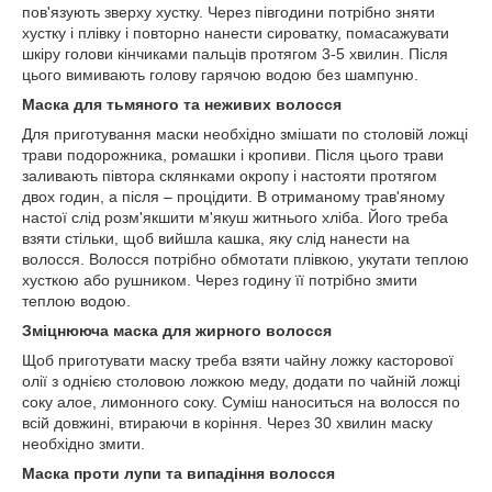
пов'язують зверху хустку. Через півгодини потрібно зняти
хустку і плівку і повторно нанести сироватку, помасажувати
шкіру голови кінчиками пальців протягом 3-5 хвилин. Після
цього вимивають голову гарячою водою без шампуню.
Маска для тьмяного та неживих волосся
Для приготування маски необхідно змішати по столовій ложці
трави подорожника, ромашки і кропиви. Після цього трави
заливають півтора склянками окропу і настояти протягом
двох годин, а після – процідити. В отриманому трав'яному
настої слід розм'якшити м'якуш житнього хліба. Його треба
взяти стільки, щоб вийшла кашка, яку слід нанести на
волосся. Волосся потрібно обмотати плівкою, укутати теплою
хусткою або рушником. Через годину її потрібно змити
теплою водою.
Зміцнююча маска для жирного волосся
Щоб приготувати маску треба взяти чайну ложку касторової
олії з однією столовою ложкою меду, додати по чайній ложці
соку алое, лимонного соку. Суміш наноситься на волосся по
всій довжині, втираючи в коріння. Через 30 хвилин маску
необхідно змити.
Маска проти лупи та випадіння волосся