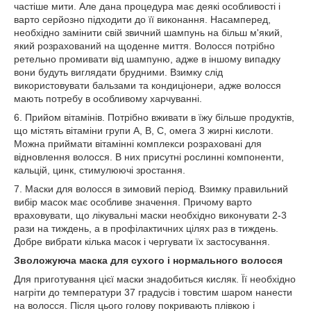
частіше мити. Але дана процедура має деякі особливості і
варто серйозно підходити до її виконання. Насамперед,
необхідно замінити свій звичний шампунь на більш м'який,
який розрахований на щоденне миття. Волосся потрібно
ретельно промивати від шампуню, адже в іншому випадку
вони будуть виглядати брудними. Взимку слід
використовувати бальзами та кондиціонери, адже волосся
мають потребу в особливому харчуванні.
6. Прийом вітамінів. Потрібно вживати в їжу більше продуктів,
що містять вітаміни групи А, В, С, омега 3 жирні кислоти.
Можна приймати вітамінні комплекси розраховані для
відновлення волосся. В них присутні рослинні компоненти,
кальцій, цинк, стимулюючі зростання.
7. Маски для волосся в зимовий період. Взимку правильний
вибір масок має особливе значення. Причому варто
враховувати, що лікувальні маски необхідно виконувати 2-3
рази на тиждень, а в профілактичних цілях раз в тиждень.
Добре вибрати кілька масок і чергувати їх застосування.
Зволожуюча маска для сухого і нормального волосся
Для приготування цієї маски знадобиться кисляк. Її необхідно
нагріти до температури 37 градусів і товстим шаром нанести
на волосся. Після цього голову покривають плівкою і