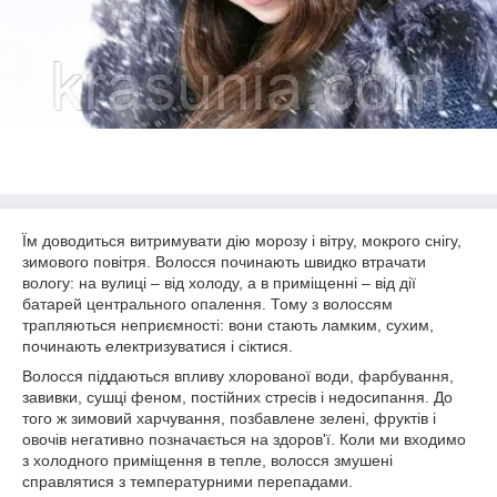
Їм доводиться витримувати дію морозу і вітру, мокрого снігу,
зимового повітря. Волосся починають швидко втрачати
вологу: на вулиці – від холоду, а в приміщенні – від дії
батарей центрального опалення. Тому з волоссям
трапляються неприємності: вони стають ламким, сухим,
починають електризуватися і сіктися.
Волосся піддаються впливу хлорованої води, фарбування,
завивки, сушці феном, постійних стресів і недосипання. До
того ж зимовий харчування, позбавлене зелені, фруктів і
овочів негативно позначається на здоров'ї. Коли ми входимо
з холодного приміщення в тепле, волосся змушені
справлятися з температурними перепадами.