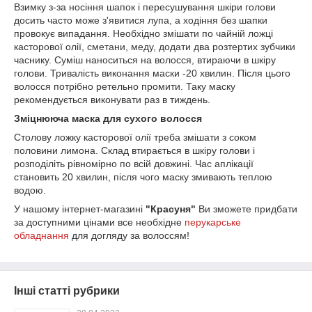
Взимку з-за носіння шапок і пересушування шкіри голови
досить часто може з'явитися лупа, а ходіння без шапки
провокує випадання. Необхідно змішати по чайній ложці
касторової олії, сметани, меду, додати два розтертих зубчики
часнику. Суміш наноситься на волосся, втираючи в шкіру
голови. Тривалість виконання маски -20 хвилин. Після цього
волосся потрібно ретельно промити. Таку маску
рекомендується виконувати раз в тиждень.
Зміцнююча маска для сухого волосся
Столову ложку касторової олії треба змішати з соком
половини лимона. Склад втирається в шкіру голови і
розподіліть рівномірно по всій довжині. Час аплікації
становить 20 хвилин, після чого маску змивають теплою
водою.
У нашому інтернет-магазині
"Красуня"
Ви зможете придбати
за доступними цінами все необхідне
перукарське
обладнання
для догляду за волоссям!
Інші статті рубрики