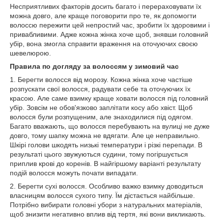
Несприятливих факторів досить багато і перераховувати їх
можна довго, але краще поговорити про те, як допомогти
волоссю пережити цей непростий час, зробити їх здоровими і
привабливими. Адже кожна жінка хоче щоб, знявши головний
убір, вона змогла справити враження на оточуючих своєю
шевелюрою.
Правила по догляду за волоссям у зимовий час
1. Берегти волосся від морозу. Кожна жінка хоче частіше
розпускати свої волосся, радувати себе та оточуючих їх
красою. Але саме взимку краще ховати волосся під головний
убір. Зовсім не обов'язково заплітати косу або хвіст. Щоб
волосся були розпущеним, але знаходилися під одягом.
Багато вважають, що волосся перебувають на вулиці не дуже
довго, тому шапку можна не вдягати. Але це неправильно.
Шкірі голови шкодять низькі температури і різкі перепади. В
результаті цього звужуються судини, тому погіршується
приплив крові до коренів. В найгіршому варіанті результату
подій волосся можуть почати випадати.
2. Берегти сухі волосся. Особливо важко взимку доводиться
власницям волосся сухого типу. Їм дістається найбільше.
Потрібно вибирати головні убори з натуральних матеріалів,
щоб знизити негативно вплив від тертя, які вони викликають.