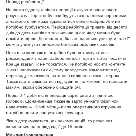
Період реабілітації
Не варто відразу ж після операції очікувати вражаючого
результату. Перші добу шви будуть і запаленими червоними,
а навколо очей може відзначатися сильні набряк. Але не
потрібно турбуватися. Період реабілітації тривати від десяти
днів до двох тижнів по закінченню цього часу можна буде
помітити ефект. До нещастя, біль не вдасться уникнути, але її
можна уникнути прийомом болезаспокійливих засобів.
Поки шви заживають потрібно буде дотримуватися
рекомендацій лікаря. Забороняється терти очі або чесати їх.
Краще взагалі їх не торкатися. Не потрібно носити контактні
лінзи і напружувати очі, тому доведеться відмовитися від
перегляду телевізора, читання і сидіння за комп'ютером.
Також варто відмовитися від куріння і алкоголю, не наносити
макіяж і вкрай обережно очищати очі.
Перші 3-4 доби після операції варто спати з піднятою
головою. Щонайменше тиждень варто уникати фізичних
навантажень. Цілий місяць після оперативного втручання
потрібно носити сонцезахисні окуляри.
Якщо дотримуватися цих рекомендацій, то результат
залишиться на період від 7 до 15 років.
Можливі ускладнення