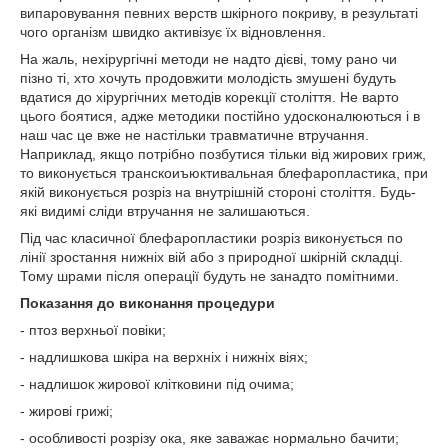
випаровування певних верств шкірного покриву, в результаті
чого організм швидко активізує їх відновлення.
На жаль, нехірургічні методи не надто дієві, тому рано чи
пізно ті, хто хочуть продовжити молодість змушені будуть
вдатися до хірургічних методів корекції століття. Не варто
цього боятися, адже методики постійно удосконалюються і в
наш час це вже не настільки травматичне втручання.
Наприклад, якщо потрібно позбутися тільки від жирових гриж,
то виконується транскоиъюктивальная блефаропластика, при
якій виконується розріз на внутрішній стороні століття. Будь-
які видимі сліди втручання не залишаються.
Під час класичної блефаропластики розріз виконується по
лінії зростання нижніх вій або з природної шкірній складці.
Тому шрами після операції будуть не занадто помітними.
Показання до виконання процедури
- птоз верхньої повіки;
- надлишкова шкіра на верхніх і нижніх віях;
- надлишок жирової клітковини під очима;
- жирові грижі;
- особливості розрізу ока, яке заважає нормально бачити;