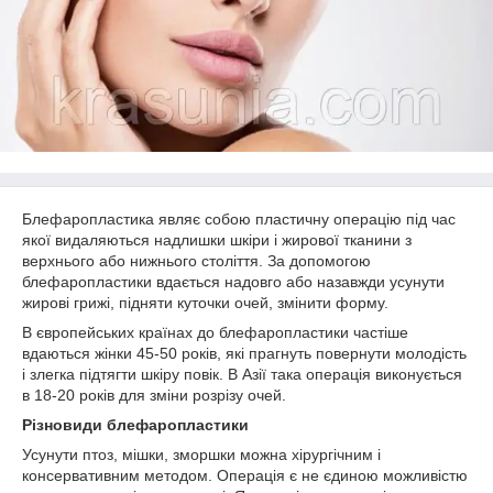
Блефаропластика являє собою пластичну операцію під час
якої видаляються надлишки шкіри і жирової тканини з
верхнього або нижнього століття. За допомогою
блефаропластики вдається надовго або назавжди усунути
жирові грижі, підняти куточки очей, змінити форму.
В європейських країнах до блефаропластики частіше
вдаються жінки 45-50 років, які прагнуть повернути молодість
і злегка підтягти шкіру повік. В Азії така операція виконується
в 18-20 років для зміни розрізу очей.
Різновиди блефаропластики
Усунути птоз, мішки, зморшки можна хірургічним і
консервативним методом. Операція є не єдиною можливістю