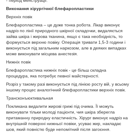
- період менструації.
Виконання хірургічної блефаропластики
Верхніх повік
Блефаропластика – це дуже тонка робота. Лікар виконує
надріз по лінії природного шкірної складочки, видаляється
зайва шкіра і жирова тканина, якщо є така необхідність, то
формується верхню повіку. Операція тривати 1,5-3 години і
виконується під загальним наркозом, але в деяких випадках
може виконувати місцева анестезія.
Нижніх повік
Блефаропластика нижніх повік - це більш складна
процедура, яка потребує певної майстерності.
Розріз у такому разі виконується під лінією росту вій, у всьому
іншому процес аналогічний блефаропластики верхніх повік.
Трансконъюктивальная
Покликана видалити жирові грижі під очима. Її можуть
виконувати тільки молоді пацієнти, чия шкіра зберегла
притаманну природну еластичність. Хірург виконує надріз на
внутрішній поверхні нижньої повіки, усуває жир, накладає
шов, який повністю буде непомітний після загоєння.