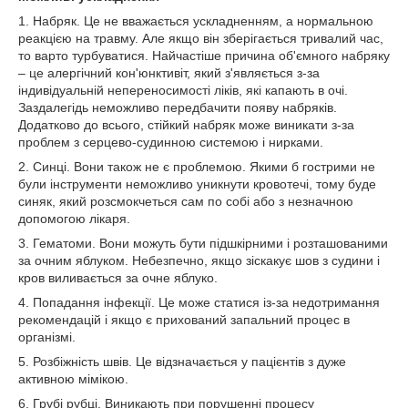
1. Набряк. Це не вважається ускладненням, а нормальною
реакцією на травму. Але якщо він зберігається тривалий час,
то варто турбуватися. Найчастіше причина об'ємного набряку
– це алергічний кон'юнктивіт, який з'являється з-за
індивідуальній непереносимості ліків, які капають в очі.
Заздалегідь неможливо передбачити появу набряків.
Додатково до всього, стійкий набряк може виникати з-за
проблем з серцево-судинною системою і нирками.
2. Синці. Вони також не є проблемою. Якими б гострими не
були інструменти неможливо уникнути кровотечі, тому буде
синяк, який розсмокчеться сам по собі або з незначною
допомогою лікаря.
3. Гематоми. Вони можуть бути підшкірними і розташованими
за очним яблуком. Небезпечно, якщо зіскакує шов з судини і
кров виливається за очне яблуко.
4. Попадання інфекції. Це може статися із-за недотримання
рекомендацій і якщо є прихований запальний процес в
організмі.
5. Розбіжність швів. Це відзначається у пацієнтів з дуже
активною мімікою.
6. Грубі рубці. Виникають при порушенні процесу