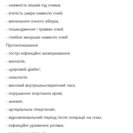
- наявність мішків під очима;
- в'ялість шкіри навколо очей;
- випинання очного яблука;
- пошкодження і травми очей;
- глибокі зморшки навколо очей.
Протипоказання
- гострі інфекційні захворювання;
- міопатія;
- цукровий діабет;
- онкологія;
- високий внутрішньочерепний тиск;
- порушення згортання крові;
- анемія;
- артеріальна гіпертензія;
- відновлювальний період після операції на очах;
- інфекційні ураження рогівки;