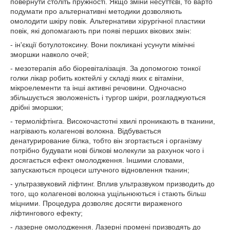
повернути століть пружності. Якщо зміни несуттєві, то варто
подумати про альтернативні методики дозволяють
омолодити шкіру повік. Альтернативи хірургічної пластики
повік, які допомагають при появі перших вікових змін:
- ін'єкції ботулотоксину. Вони покликані усунути мімічні
зморшки навколо очей;
- мезотерапія або біоревіталізація. За допомогою тонкої
голки лікар робить коктейлі у складі яких є вітаміни,
мікроелементи та інші активні речовини. Одночасно
збільшується зволоженість і тургор шкіри, розгладжуються
дрібні зморшки;
- термоліфтінга. Високочастотні хвилі проникають в тканини,
нагрівають колагенові волокна. Відбувається
денатурирование білка, тобто він згортається і організму
потрібно будувати нові білкові молекули за рахунок чого і
досягається ефект омолодження. Іншими словами,
запускаються процеси штучного відновлення тканин;
- ультразвуковий ліфтинг. Вплив ультразвуком призводить до
того, що колагенові волокна ущільнюються і стають більш
міцними. Процедура дозволяє досягти вираженого
ліфтингового ефекту;
- лазерне омолодження. Лазерні промені призводять до