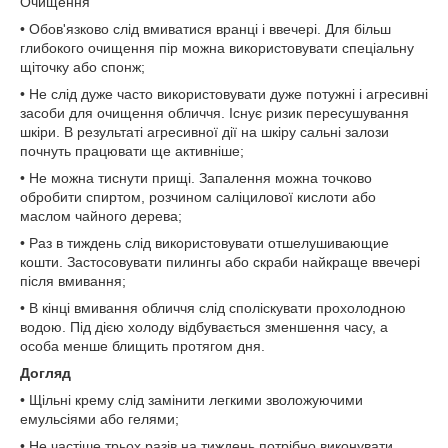
Очищення
• Обов'язково слід вмиватися вранці і ввечері. Для більш
глибокого очищення пір можна використовувати спеціальну
щіточку або спонж;
• Не слід дуже часто використовувати дуже потужні і агресивні
засоби для очищення обличчя. Існує ризик пересушування
шкіри. В результаті агресивної дії на шкіру сальні залози
почнуть працювати ще активніше;
• Не можна тиснути прищі. Запалення можна точково
обробити спиртом, розчином саліцилової кислоти або
маслом чайного дерева;
• Раз в тиждень слід використовувати отшелушивающие
кошти. Застосовувати пилингы або скраби найкраще ввечері
після вмивання;
• В кінці вмивання обличчя слід споліскувати прохолодною
водою. Під дією холоду відбувається зменшення часу, а
особа менше блищить протягом дня.
Догляд
• Щільні крему слід замінити легкими зволожуючими
емульсіями або гелями;
• Не частіше трьох разів на тиждень потрібно виконувати