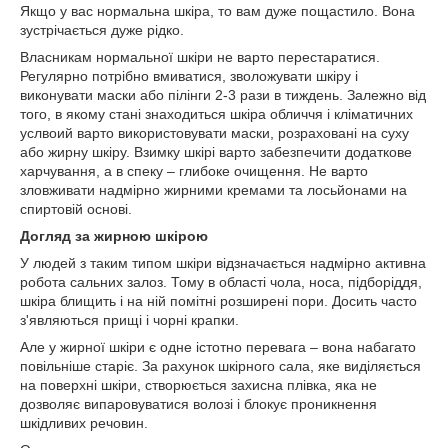
Якщо у вас нормальна шкіра, то вам дуже пощастило. Вона
зустрічається дуже рідко.
Власникам нормальної шкіри не варто перестаратися.
Регулярно потрібно вмиватися, зволожувати шкіру і
виконувати маски або пілінги 2-3 рази в тиждень. Залежно від
того, в якому стані знаходиться шкіра обличчя і кліматичних
услвоий варто використовувати маски, розраховані на суху
або жирну шкіру. Взимку шкірі варто забезпечити додаткове
харчування, а в спеку – глибоке очищення. Не варто
зловживати надмірно жирними кремами та лосьйонами на
спиртовій основі.
Догляд за жирною шкірою
У людей з таким типом шкіри відзначається надмірно активна
робота сальних залоз. Тому в області чола, носа, підборіддя,
шкіра блищить і на ній помітні розширені пори. Досить часто
з'являються прищі і чорні крапки.
Але у жирної шкіри є одне істотно перевага – вона набагато
повільніше старіє. За рахунок шкірного сала, яке виділяється
на поверхні шкіри, створюється захисна плівка, яка не
дозволяє випаровуватися волозі і блокує проникнення
шкідливих речовин.