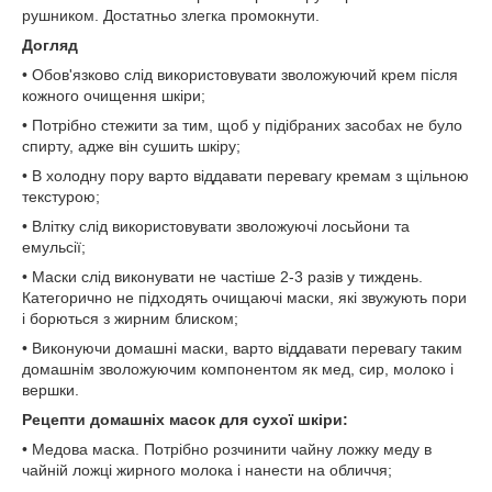
рушником. Достатньо злегка промокнути.
Догляд
• Обов'язково слід використовувати зволожуючий крем після
кожного очищення шкіри;
• Потрібно стежити за тим, щоб у підібраних засобах не було
спирту, адже він сушить шкіру;
• В холодну пору варто віддавати перевагу кремам з щільною
текстурою;
• Влітку слід використовувати зволожуючі лосьйони та
емульсії;
• Маски слід виконувати не частіше 2-3 разів у тиждень.
Категорично не підходять очищаючі маски, які звужують пори
і борються з жирним блиском;
• Виконуючи домашні маски, варто віддавати перевагу таким
домашнім зволожуючим компонентом як мед, сир, молоко і
вершки.
Рецепти домашніх масок для сухої шкіри:
• Медова маска. Потрібно розчинити чайну ложку меду в
чайній ложці жирного молока і нанести на обличчя;