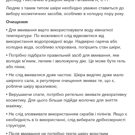
Людям з таким типом шкіри необхідно уважно ставиться до
вибору косметичних засобів, особливо в холодну пору року.
Очищення
• Для вмивання варто використовувати воду кімнатної
температури. По можливості слід відмовитися від
використання водопровідної води. Надмірно гаряча або
холодна вода, особливо хлорована, погіршить стан шкіри;
• Потрібно підібрати правильний засіб для вмивання, яке
володіє м'яким, легким і зволожуючу дію. Це може бути гель
або пінка;
• Не слід вмиватися дуже частою. Шкіра виділяє дуже мало
шкірного сала, а регулярне очищення змиває те, що є,
роблячи шкіру вразливою;
• Вирушаючи спати, потрібно ретельно змивати декоративну
косметику. Для цього більше підійде молочко для зняття
макіяжу;
• Не слід зловживати використанням скрабів і пілінгів. Якщо є
необхідність в їх використанні, слід вибирати дрібнозернисті
структури;
• Після вмивання не потрібно терти шкіру жорстким