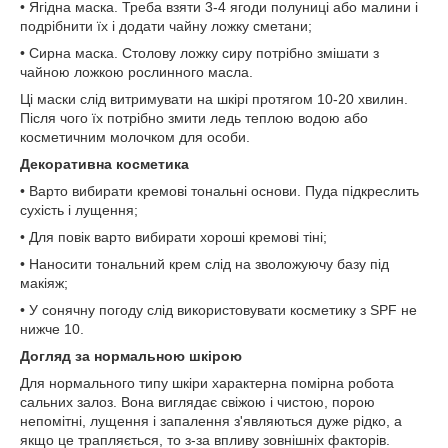
• Ягідна маска. Треба взяти 3-4 ягоди полуниці або малини і
подрібнити їх і додати чайну ложку сметани;
• Сирна маска. Столову ложку сиру потрібно змішати з
чайною ложкою рослинного масла.
Ці маски слід витримувати на шкірі протягом 10-20 хвилин.
Після чого їх потрібно змити ледь теплою водою або
косметичним молочком для особи.
Декоративна косметика
• Варто вибирати кремові тональні основи. Пуда підкреслить
сухість і лущення;
• Для повік варто вибирати хороші кремові тіні;
• Наносити тональний крем слід на зволожуючу базу під
макіяж;
• У сонячну погоду слід використовувати косметику з SPF не
нижче 10.
Догляд за нормальною шкірою
Для нормального типу шкіри характерна помірна робота
сальних залоз. Вона виглядає свіжою і чистою, порою
непомітні, лущення і запалення з'являються дуже рідко, а
якщо це трапляється, то з-за впливу зовнішніх факторів.