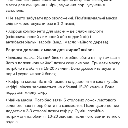
маски для очищення шкіри, звуження пор і усунення
запалень;
• Не варто забувати про зволоженні. Пом'якшувальні маски
слід використовувати раз в 1-2 тижні;
• Хороші компоненти для маски – це слабкі кислоти
(свіжовичавлений лимонний або ягідний сік) і
антибактеріальні засоби (мед і масло чайного дерева).
Рецепти домашніх масок для жирної шкіри:
• Білкова маска. Яєчний білок потрібно збити в піну і змішати
його з половиною чайної ложки соку лимона. Тримати маску
потрібно на обличчі 15-20 хвилин. Вона дозволить звузити
пори і усуне жирний блиск;
• Кефірна маска. Ватний тампон слід змочити в кисляку або
кефірі. Маска залишається на обличчі 15-20 хвилин. Вона
подсушит жирну шкіру;
• Чайна маска. Потрібно взяти 5 столових ложок листового
зеленого чаю і подрібнити на кавомолки. Після цього до них
додається 2-3 столові ложки кефіру. Суміш потрібно
потримати на обличчі 10-20 хвилин, після чого змити теплою
водою.