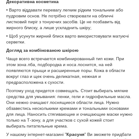
Декоративна косметика
• Варто віддавати перевагу легким рідким тональним або
пудровим основ. Не потрібно створювати на обличчі
листковий пиріг з тонуючих засобів. Це не позбавить від
жирного блиску, а лише ускладнить шкіру;
• Щоб усунути жирний блиск варто використовувати матуючі
серветки.
Догляд за комбінованою шкірою
Чаще всего встречается комбинированный тип кожи. При
этом зона лба, подбородка и носа лоснится, на ней
появляются прыщи и расширенные поры. Кожа в области
вокруг глаз и щек очень деликатная, нежная и
предрасположена к сухости.
Поэтому уход придется совмещать. Стоит выбирать мягкие
средства для умывания: пенки, гели и гидрофильные масла.
Они нежно очищают лоснящиеся области лица. Нужно
обзавестись несколькими кремами и тональными основами
для лица. Наносить стягивающие и очищающие маски нужно
только на Т-зону, а для участков с сухой кожей стоит
выбирать питательные крема.
У нашому інтернет-магазині "
Красуня
" Ви зможете придбати