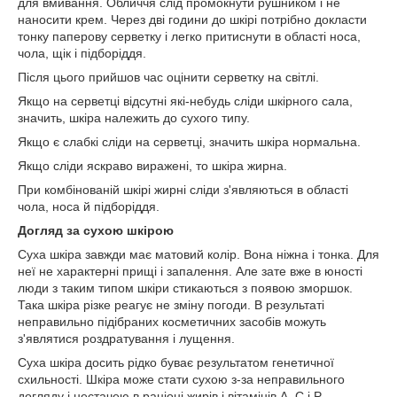
для вмивання. Обличчя слід промокнути рушником і не
наносити крем. Через дві години до шкірі потрібно докласти
тонку паперову серветку і легко притиснути в області носа,
чола, щік і підборіддя.
Після цього прийшов час оцінити серветку на світлі.
Якщо на серветці відсутні які-небудь сліди шкірного сала,
значить, шкіра належить до сухого типу.
Якщо є слабкі сліди на серветці, значить шкіра нормальна.
Якщо сліди яскраво виражені, то шкіра жирна.
При комбінованій шкірі жирні сліди з'являються в області
чола, носа й підборіддя.
Догляд за сухою шкірою
Суха шкіра завжди має матовий колір. Вона ніжна і тонка. Для
неї не характерні прищі і запалення. Але зате вже в юності
люди з таким типом шкіри стикаються з появою зморшок.
Така шкіра різке реагує не зміну погоди. В результаті
неправильно підібраних косметичних засобів можуть
з'являтися роздратування і лущення.
Суха шкіра досить рідко буває результатом генетичної
схильності. Шкіра може стати сухою з-за неправильного
догляду і нестачею в раціоні жирів і вітамінів А, С і P.