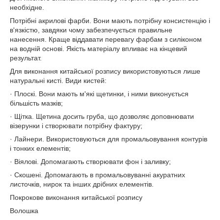
необхідне.
Потрібні акрилові фарби. Вони мають потрібну консистенцію і
в'язкістю, завдяки чому забезпечується правильне
нанесення. Краще віддавати перевагу фарбам з силіконом
на водній основі. Якість матеріалу впливає на кінцевий
результат.
Для виконання китайської розпису використовуються лише
натуральні кисті. Види кистей:
· Плоскі. Вони мають м'які щетинки, і ними виконується
більшість мазків;
· Щітка. Щетина досить груба, що дозволяє доповнювати
візерунки і створювати потрібну фактуру;
· Лайнери. Використовуються для промальовування контурів
і тонких елементів;
· Віялові. Допомагають створювати фон і заливку;
· Скошені. Допомагають в промальовуванні акуратних
листочків, нирок та інших дрібних елементів.
Покрокове виконання китайської розпису
Волошка