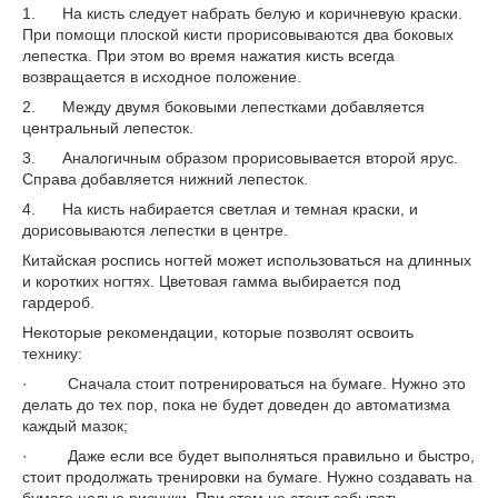
1. На кисть следует набрать белую и коричневую краски.
При помощи плоской кисти прорисовываются два боковых
лепестка. При этом во время нажатия кисть всегда
возвращается в исходное положение.
2. Между двумя боковыми лепестками добавляется
центральный лепесток.
3. Аналогичным образом прорисовывается второй ярус.
Справа добавляется нижний лепесток.
4. На кисть набирается светлая и темная краски, и
дорисовываются лепестки в центре.
Китайская роспись ногтей может использоваться на длинных
и коротких ногтях. Цветовая гамма выбирается под
гардероб.
Некоторые рекомендации, которые позволят освоить
технику:
· Сначала стоит потренироваться на бумаге. Нужно это
делать до тех пор, пока не будет доведен до автоматизма
каждый мазок;
· Даже если все будет выполняться правильно и быстро,
стоит продолжать тренировки на бумаге. Нужно создавать на