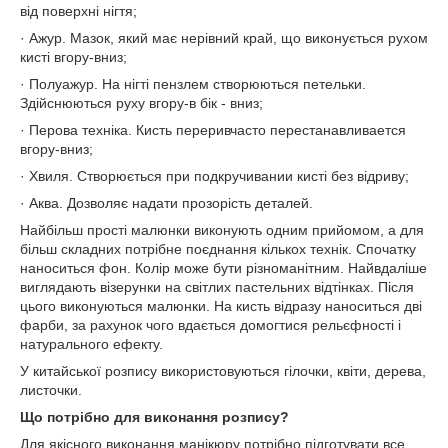
від поверхні нігтя;
· Ажур. Мазок, який має нерівний край, що виконується рухом
кисті вгору-вниз;
· Полуажур. На нігті пензлем створюються петельки.
Здійснюються руху вгору-в бік - вниз;
· Перова техніка. Кисть переривчасто перестанавливается
вгору-вниз;
· Хвиля. Створюється при подкручивании кисті без відриву;
· Аква. Дозволяє надати прозорість деталей.
Найбільш прості малюнки виконують одним прийомом, а для
більш складних потрібне поєднання кількох технік. Спочатку
наноситься фон. Колір може бути різноманітним. Найвдаліше
виглядають візерунки на світлих пастельних відтінках. Після
цього виконуються малюнки. На кисть відразу наноситься дві
фарби, за рахунок чого вдається домогтися рельєфності і
натурального ефекту.
У китайської розпису використовуються гілочки, квіти, дерева,
листочки.
Що потрібно для виконання розпису?
Для якісного виконання манікюру потрібно підготувати все