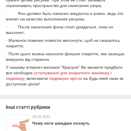
бумаге целые рисунки. При этом не стоит забывать
ограничивать пространство для нанесения узора;
· Фон должен быть нанесен аккуратно и ровно, ведь это
влияет на качество выполнения рисунка;
· После нанесения фона стоит дождаться, пока он
высохнет;
· Малюнок повинен повністю висохнути, щоб не смазалось
покриття;
· Після цього можна наносити фінішне покриття, яке захищає
візерунок від стирання.
У нашому інтернет-магазині "Красуня" Ви зможете придбати
все необхідне
устаткування для апаратного манікюру
і
педикюру
, включаючи
педикюрні крісла
на будь-який смак за
доступною ціною!
Інші статті рубрики
28.04.2022
Чому ноги швидше сохнуть