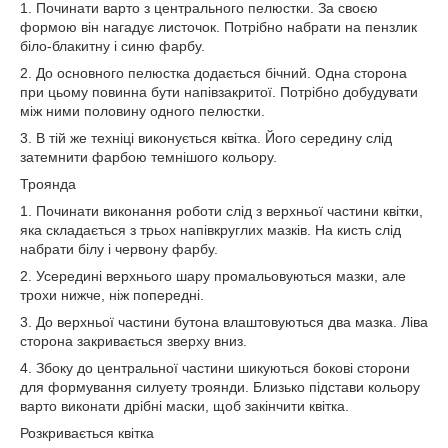
1. Починати варто з центрального пелюстки. За своєю
формою він нагадує листочок. Потрібно набрати на пензлик
біло-блакитну і синю фарбу.
2. До основного пелюстка додається бічний. Одна сторона
при цьому повинна бути напівзакритої. Потрібно добудувати
між ними половину одного пелюстки.
3. В тій же техніці виконується квітка. Його середину слід
затемнити фарбою темнішого кольору.
Троянда
1. Починати виконання роботи слід з верхньої частини квітки,
яка складається з трьох напівкруглих мазків. На кисть слід
набрати білу і червону фарбу.
2. Усередині верхнього шару промальовуються мазки, але
трохи нижче, ніж попередні.
3. До верхньої частини бутона влаштовуються два мазка. Ліва
сторона закривається зверху вниз.
4. Збоку до центральної частини шикуються бокові сторони
для формування силуету троянди. Близько підстави кольору
варто виконати дрібні маски, щоб закінчити квітка.
Розкривається квітка