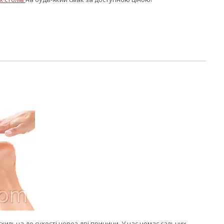
схильна до сухості через дві причини. У нас немає сальних