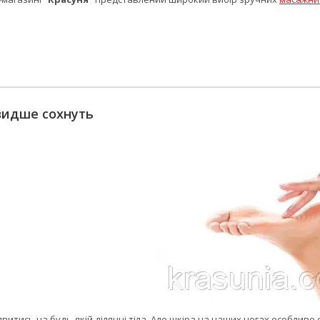
видше сохнуть
явитись на будь-якій ділянці тіла. Але шкіра на наших ногах особливо 