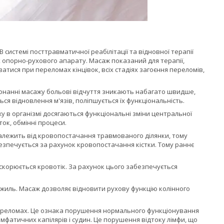
 системі посттравматичної реабілітації та відновної терапії
опорно-рухового апарату. Масаж показаний для терапії,
атися при переломах кінцівок, всіх стадіях загоєння переломів,
онанні масажу больові відчуття зникають набагато швидше,
я відновлення м'язів, поліпшується їх функціональність.
жу в організмі досягаються функціональні зміни центральної
ок, обмінні процеси.
о залежить від кровопостачання травмованого ділянки, тому
безпечується за рахунок кровопостачання кістки. Тому раннє
скорюється кровотік. За рахунок цього забезпечується
ожиль. Масаж дозволяє відновити рухову функцію колінного
переломах. Це ознака порушення нормального функціонування
мфатичних капілярів і судин. Це порушення відтоку лімфи, що