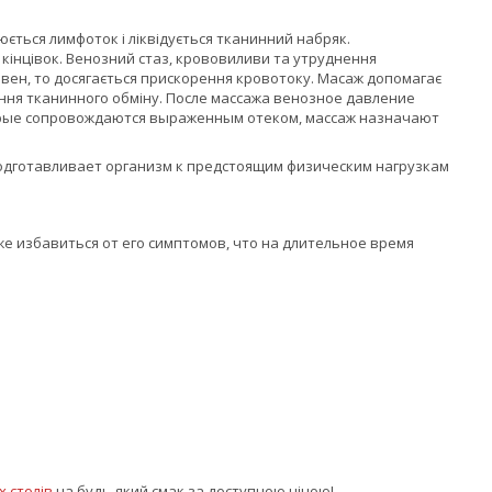
юється лимфоток і ліквідується тканинний набряк.
кінцівок. Венозний стаз, крововиливи та утруднення
х вен, то досягається прискорення кровотоку. Масаж допомагає
ушення тканинного обміну. После массажа венозное давление
торые сопровождаются выраженным отеком, массаж назначают
подготавливает организм к предстоящим физическим нагрузкам
е избавиться от его симптомов, что на длительное время
х столів
на будь-який смак за доступною ціною!