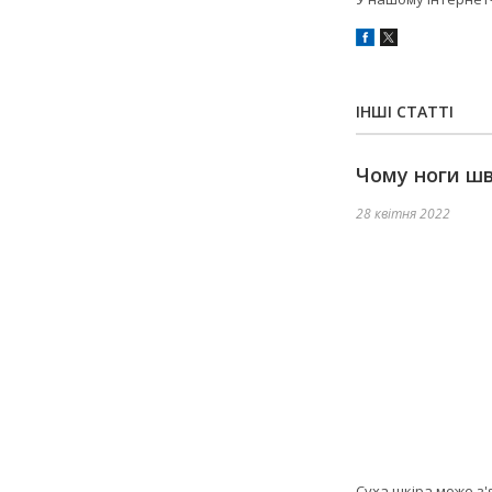
ІНШІ СТАТТІ
Чому ноги ш
28 квітня 2022
Суха шкіра може з'