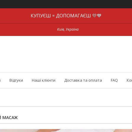
КУПУЄШ = ДОПОМАГАЄШ 💛💙
Київ, Україна
и
Відгуки
Наші клієнти
Доставка та оплата
FAQ
Ко
Й МАСАЖ