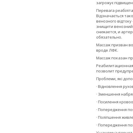
загрожує підвищенн
Перевага реабіліта
Відзначається так
венозного відтоку 
знищити венозний с
снижается, и арте
обязательно.
Массаж призван во
вроде ЛФК.
Массаж показан пр
Реабилитационная 
позволит предупр
Проблеми, які допо
· Відновлення рухов
· Зменшення набряк
· Посилення кровооб
· Попередження по
· Поліпшення живл
· Попередження поя
У нашому інтернет