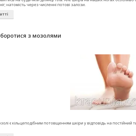
ніг; натомість через численні потові залози.
атті
 боротися з мозолями
золі є кільцеподібним потовщенням шкіри у відповідь на постійний ти