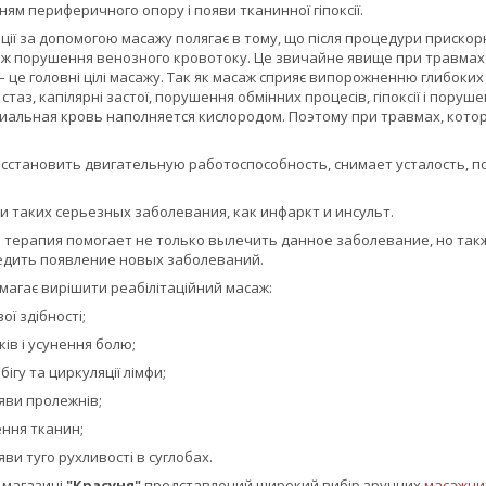
ям периферичного опору і появи тканинної гіпоксії.
ції за допомогою масажу полягає в тому, що після процедури прискор
ож порушення венозного кровотоку. Це звичайне явище при травмах 
– це головні цілі масажу. Так як масаж сприяє випорожненню глибоки
таз, капілярні застої, порушення обмінних процесів, гіпоксії і пор
риальная кровь наполняется кислородом. Поэтому при травмах, ко
сстановить двигательную работоспособность, снимает усталость, 
и таких серьезных заболевания, как инфаркт и инсульт.
терапия помогает не только вылечить данное заболевание, но такж
едить появление новых заболеваний.
магає вирішити реабілітаційний масаж:
ої здібності;
ів і усунення болю;
ігу та циркуляції лімфи;
яви пролежнів;
ення тканин;
ви туго рухливості в суглобах.
-магазині
"Красуня"
представлений широкий вибір зручних
масажни