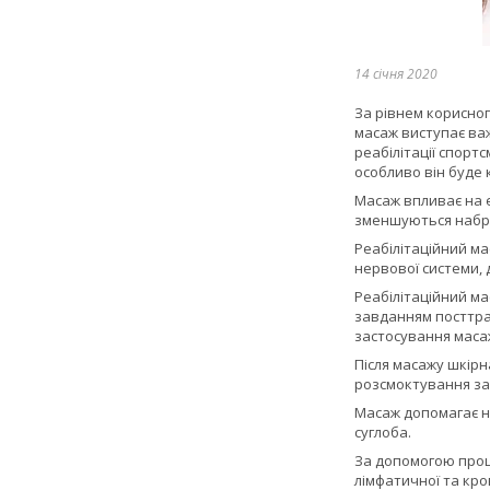
14 січня 2020
За рівнем корисног
масаж виступає ва
реабілітації спорт
особливо він буде 
Масаж впливає на 
зменшуються набряк
Реабілітаційний ма
нервової системи, 
Реабілітаційний ма
завданням посттрав
застосування масаж
Після масажу шкір
розсмоктування за
Масаж допомагає на
суглоба.
За допомогою проц
лімфатичної та кро