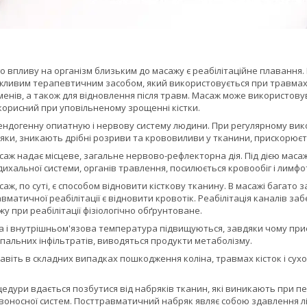
о впливу на організм близьким до масажу є реабілітаційне плавання. В
жливим терапевтичним засобом, який використовується при травмах 
сменів, а також для відновлення після травм. Масаж може використовув
корисний при уповільненому зрощенні кістки.
ендогенну опиатную і нервову систему людини. При регулярному вик
и, зникають дрібні розриви та крововиливи у тканини, прискорюєтьс
саж надає місцеве, загальне нервово-рефлекторна дія. Під дією маса
дихальної системи, органів травлення, посилюється кровообіг і лимфот
саж, по суті, є способом відновити кісткову тканину. В масажі багат
матичної реабілітації є відновити кровотік. Реабілітація каналів за
у при реабілітації фізіологічно обґрунтоване.
на і внутрішньом'язова температура підвищуються, завдяки чому при
пальних інфільтратів, виводяться продукти метаболізму.
віть в складних випадках пошкодження коліна, травмах кісток і сух
едури вдається позбутися від набряків тканин, які виникають при 
воносної систем. Посттравматичний набряк являє собою здавлення лі