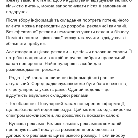
анкету замість клієнта. Щоб не дратувати відвідувача великою
кількістю питань, можна запропонувати після її заповнення
подарунок.
Після збору інформації та складання портрета потенційного
клієнта можна переходити до розробки рекламної кампанії.
Без ефективної реклами неможливо уявити ведення бізнесу.
Помітні слогани і цікаві акції зможуть залучити відвідувачів і
збільшити прибуток.
Але створення цікаве реклами – це тільки половина справи. Її
потрібно направити в потрібне русло, вибрати правильний
канал поширення. Найпопулярніші засоби для
розповсюдження реклами.
· Радіо. Цей канал поширення інформації як і раніше
актуальний. Серед радіослухачів може бути багато клієнтів,
які регулярно слухають радіо. Єдиний недолік – це
відсутність візуальної складової реклами;
· Телебачення. Популярний канал поширення інформації,
що позбавлений недоліків радіо. Цей метод володіє широким
спектром можливостей, які дозволяють показати салон;
· Вулична реклама. Велика кількість рекламних компаній
пропонують свої послуг за розміщення оголошень за
допомогою рекламних щитів різного розміру. Після вибору