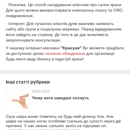
· Розсилка. Це спосіб нагадування клієнтам про салон краси.
Для цього можна використовувати електронну пошту та СМС-
повідомлення;
· Інтернет. Для сучасних клієнтів дуже важливо наявність
сайту або групи в соціальних мережах. Перед відвідуванням
вони зайдуть на сторінку. До того ж це дає можливість
запропонувати консультацію.
У нашому інтернет-магазині
"Красуня"
Ви зможете придбати
за доступною ціною
салонне обладнання
для організації
будь-якого виду бізнесу в індустрії краси!
Інші статті рубрики
28.04.2022
Чому ноги швидше сохнуть
Суха шкіра може з'явитись на будь-якій ділянці тіла. Але
шкіра на наших ногах особливо схильна до сухості через дві
причини. У нас немає сальних залоз на підошвах ніг;