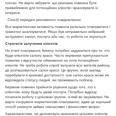
слоган. Не варто забувати, що реклама повинна бути
привабливою для потенційних клієнтів і враховувати їх
інтереси;
· Спосіб передачі рекламного повідомлення.
Вся маркетингова активність повинна ретельно плануватися і
грамотно аналізуватися. Якщо був неправильно вибраний
інструмент, канал, послуга або час, то робота не окупиться.
Стратегія залучення клієнтів
На етапі планування бізнесу потрібно задуматися про те, хто
буде клієнтом салону краси. Часто керівники припускаються
помилки з відсутністю обмеження на потік потенційних
клієнтів. Не треба робити спроб залучити всіх жителів району,
де розташовується салон краси. Це зручно, коли заклад
перебувати в крокової доступності, але салон краси може не
відповідати статусу людей, які проживають поблизу.
Керівник повинен прийняти рішення щодо того, хто є
клієнтом, кому будуть цікаві послуги. Потрібно відразу
починати роботу з цільовою групою, в якій ви зацікавлені. Не
варто ігнорувати маркетингове планування, адже це хороший
спосіб уникнути зайвих тимчасових і фінансових витрат.
Характеристики, які допоможуть визначити цільових клієнтів: