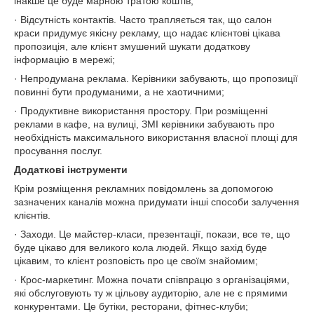
інакше це буде марною тратою коштів;
· Відсутність контактів. Часто трапляється так, що салон
краси придумує якісну рекламу, що надає клієнтові цікава
пропозиція, але клієнт змушений шукати додаткову
інформацію в мережі;
· Непродумана реклама. Керівники забувають, що пропозиції
повинні бути продуманими, а не хаотичними;
· Продуктивне використання простору. При розміщенні
реклами в кафе, на вулиці, ЗМІ керівники забувають про
необхідність максимального використання власної площі для
просування послуг.
Додаткові інструменти
Крім розміщення рекламних повідомлень за допомогою
зазначених каналів можна придумати інші способи залучення
клієнтів.
· Заходи. Це майстер-класи, презентації, покази, все те, що
буде цікаво для великого кола людей. Якщо захід буде
цікавим, то клієнт розповість про це своїм знайомим;
· Крос-маркетинг. Можна почати співпрацю з організаціями,
які обслуговують ту ж цільову аудиторію, але не є прямими
конкурентами. Це бутіки, ресторани, фітнес-клуби;