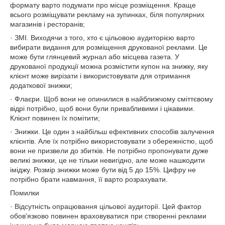
формату варто подумати про місце розміщення. Краще
всього розміщувати рекламу на зупинках, біля популярних
магазинів і ресторанів;
· ЗМІ. Виходячи з того, хто є цільовою аудиторією варто
вибирати видання для розміщення друкованої реклами. Це
може бути глянцевий журнал або місцева газета. У
друкованої продукції можна розмістити купон на знижку, яку
клієнт може вирізати і використовувати для отримання
додаткової знижки;
· Флаєри. Щоб вони не опинилися в найближчому сміттєвому
відрі потрібно, щоб вони були привабливими і цікавими.
Клієнт повинен їх помітити;
· Знижки. Це один з найбільш ефективних способів залучення
клієнтів. Але їх потрібно використовувати з обережністю, щоб
вони не призвели до збитків. Не потрібно пропонувати дуже
великі знижки, це не тільки невигідно, але може нашкодити
іміджу. Розмір знижки може бути від 5 до 15%. Цифру не
потрібно брати навмання, її варто розрахувати.
Помилки
· Відсутність опрацювання цільової аудиторії. Цей фактор
обов'язково повинен враховуватися при створенні реклами