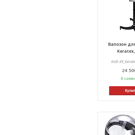
Вапозон для
Keratex,
KX_kerat
24 50
В наявн
Купи