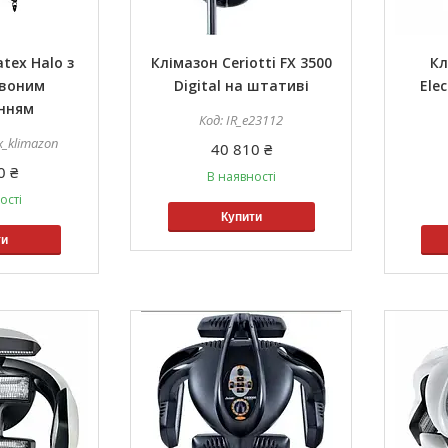
tex Halo з
Клімазон Ceriotti FX 3500
Кл
рвоним
Digital на штативі
Elec
енням
IR_e23112
x_klimazon
40 810 ₴
0 ₴
В наявності
ості
Купити
ти