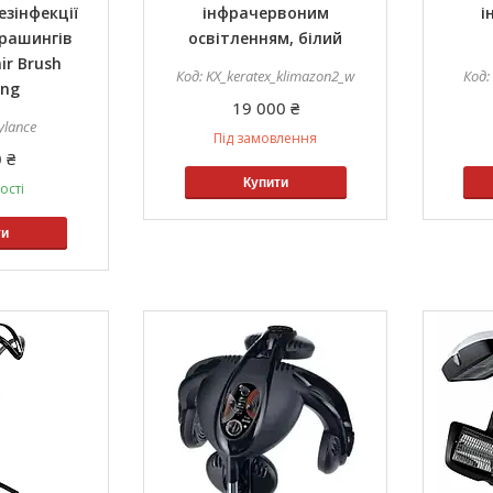
езінфекції
інфрачервоним
і
брашингів
освітленням, білий
ir Brush
KX_keratex_klimazon2_w
ing
19 000 ₴
ylance
Під замовлення
 ₴
Купити
ості
ти