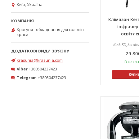
Київ, Україна
Клімазон Kera
інфраче
Красуня - обладнання для салонів
освітл
краси
KX_kerate
29 80
krasunia@krasunia.com
В наявн
Viber
+380504237423
Купи
Telegram
+380504237423