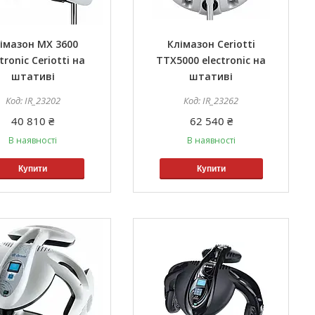
імазон МX 3600
Клімазон Ceriotti
tronic Ceriotti на
TTX5000 electronic на
штативі
штативі
IR_23202
IR_23262
40 810 ₴
62 540 ₴
В наявності
В наявності
Купити
Купити