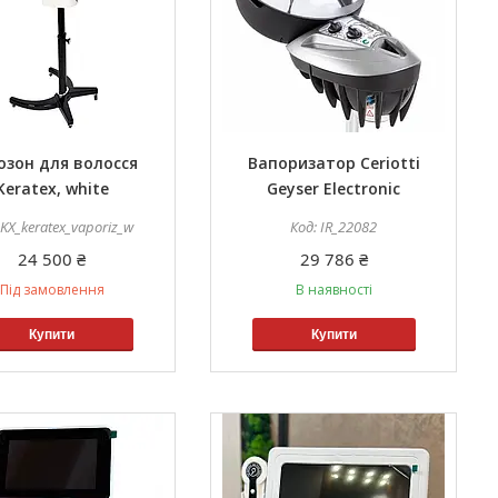
озон для волосся
Вапоризатор Ceriotti
Keratex, white
Geyser Electronic
KX_keratex_vaporiz_w
IR_22082
24 500 ₴
29 786 ₴
Під замовлення
В наявності
Купити
Купити