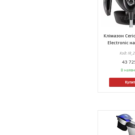
Клімазон Cerio
Electronic н
IR_
43 72
В наявн
Купи