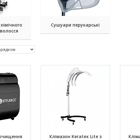
хімічного
Сушуари перукарські
волосся
 очищення
Клімазон Keratex Lite з
Кліма