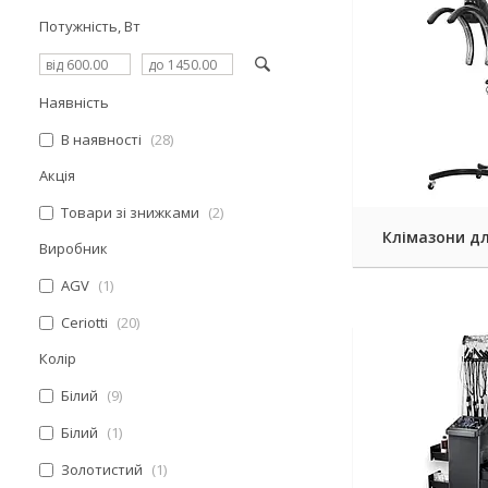
Потужність, Вт
Наявність
В наявності
28
Акція
Товари зі знижками
2
Клімазони дл
Виробник
AGV
1
Ceriotti
20
Колір
Білий
9
Білий
1
Золотистий
1