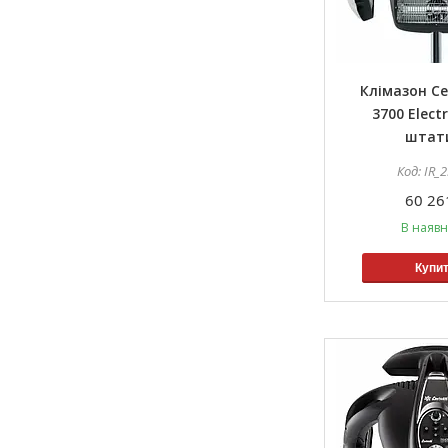
Клімазон Ce
3700 Elect
штат
IR_
60 26
В наявн
Купи