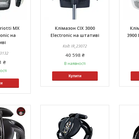
riotti МX
Клімазон CIX 3000
Клі
ronic на
Electronic на штативі
3900 
иві
IR_23072
23132
40 598 ₴
1 ₴
В наявності
ості
Купити
ти