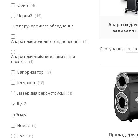
Сірий
4
Чорний
15
Апарати для 
Тип перукарського обладнання
завивання 
Апарат для холодного відновлення
1
Апарат для хімічного завивання
волосся
1
Вапоризатор
7
Клімазон
18
Лазер для реконструкції
1
Ще 3
Таймер
Немає
9
Прилад для
Так
31