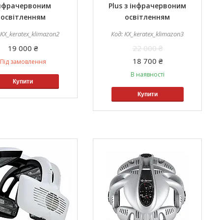
нфрачервоним
Plus з інфрачервоним
освітленням
освітленням
KX_keratex_klimazon2
KX_keratex_klimazon3
19 000 ₴
22 000 ₴
18 700 ₴
Під замовлення
В наявності
Купити
Купити