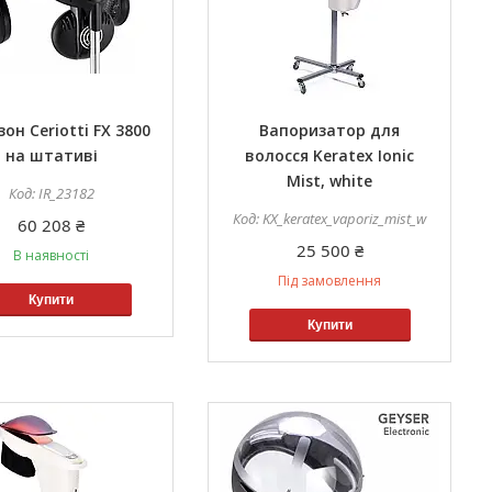
он Ceriotti FX 3800
Вапоризатор для
на штативі
волосся Keratex Ionic
Mist, white
IR_23182
KX_keratex_vaporiz_mist_w
60 208 ₴
25 500 ₴
В наявності
Під замовлення
Купити
Купити