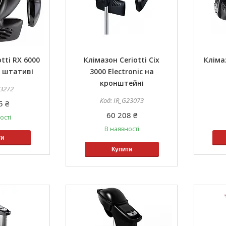
tti RX 6000
Клімазон Ceriotti Cix
Клімаз
а штативі
3000 Electronic на
кронштейні
23272
IR_G23073
5 ₴
60 208 ₴
ості
В наявності
ти
Купити