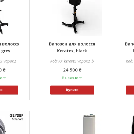
 волосся
Вапозон для волосся
Вап
 grey
Keratex, black
ex_vaporiz
KX_keratex_vaporiz_b
0 ₴
24 500 ₴
ості
В наявності
ти
Купити