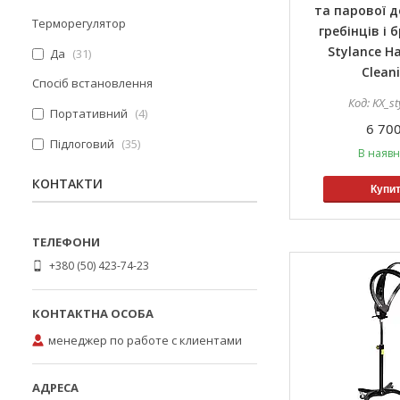
та парової д
Терморегулятор
гребінців і 
Stylance Ha
Да
31
Clean
Спосіб встановлення
KX_st
Портативний
4
6 700
Підлоговий
35
В наявн
КОНТАКТИ
Купи
+380 (50) 423-74-23
менеджер по работе с клиентами