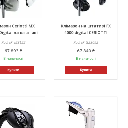
мазон Ceriotti МX
Клімазон на штативі FX
Digital на штативі
4000 digital CERIOTTI
IR_e23122
IR_G23092
67 893 ₴
67 840 ₴
В наявності
В наявності
Купити
Купити