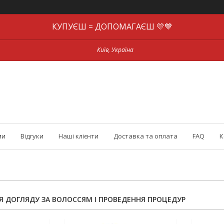
КУПУЄШ = ДОПОМАГАЄШ 💛💙
Київ, Україна
ми
Відгуки
Наші клієнти
Доставка та оплата
FAQ
К
 ДОГЛЯДУ ЗА ВОЛОССЯМ І ПРОВЕДЕННЯ ПРОЦЕДУР